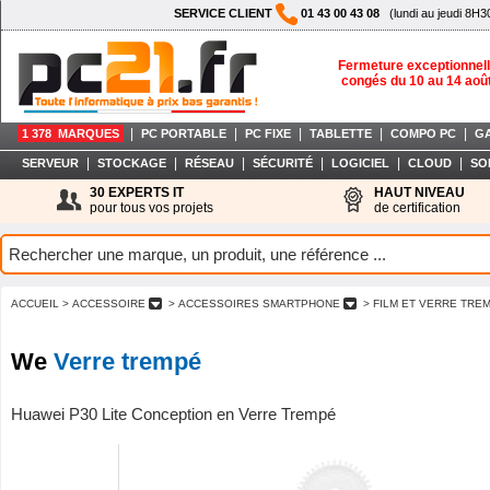
SERVICE CLIENT
01 43 00 43 08
(lundi au jeudi 8H3
Fermeture exceptionnell
congés du 10 au 14 aoû
|
|
|
|
|
1 378 MARQUES
PC PORTABLE
PC FIXE
TABLETTE
COMPO PC
G
|
|
|
|
|
|
SERVEUR
STOCKAGE
RÉSEAU
SÉCURITÉ
LOGICIEL
CLOUD
SO
30 EXPERTS IT
HAUT NIVEAU
pour tous vos projets
de certification
ACCUEIL
> ACCESSOIRE
> ACCESSOIRES SMARTPHONE
> FILM ET VERRE TR
We
Verre trempé
Huawei P30 Lite Conception en Verre Trempé