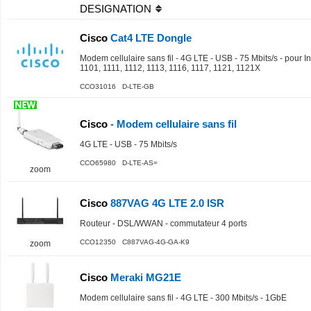
DESIGNATION
Cisco
Cat4 LTE Dongle
Modem cellulaire sans fil - 4G LTE - USB - 75 Mbits/s - pour 
1101, 1111, 1112, 1113, 1116, 1117, 1121, 1121X
CCO31016 D-LTE-GB
Cisco
- Modem cellulaire sans fil
4G LTE - USB - 75 Mbits/s
CCO65980 D-LTE-AS=
zoom
Cisco
887VAG 4G LTE 2.0 ISR
Routeur - DSL/WWAN - commutateur 4 ports
CCO12350 C887VAG-4G-GA-K9
zoom
Cisco
Meraki MG21E
Modem cellulaire sans fil - 4G LTE - 300 Mbits/s - 1GbE