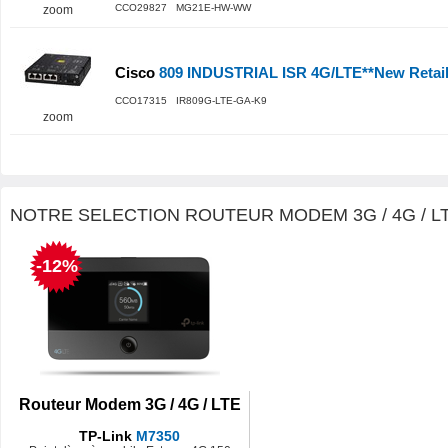
CCO29827 MG21E-HW-WW
zoom
Cisco
809 INDUSTRIAL ISR 4G/LTE**New Retail
CCO17315 IR809G-LTE-GA-K9
zoom
NOTRE SELECTION ROUTEUR MODEM 3G / 4G / LT
-12%
Routeur Modem 3G / 4G / LTE
TP-Link
M7350