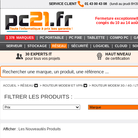
SERVICE CLIENT
01 43 00 43 08
(lundi au jeudi 8H3
Fermeture exceptionnell
congés du 10 au 14 aoû
|
|
|
|
|
1 378 MARQUES
PC PORTABLE
PC FIXE
TABLETTE
COMPO PC
G
|
|
|
|
|
|
SERVEUR
STOCKAGE
RÉSEAU
SÉCURITÉ
LOGICIEL
CLOUD
SO
30 EXPERTS IT
HAUT NIVEAU
pour tous vos projets
de certification
ACCUEIL
> RÉSEAU
> ROUTEUR MODEM ET VPN
> ROUTEUR MODEM 3G / 4G / L
FILTRER LES PRODUITS :
Afficher :
Les Nouveautés Produits