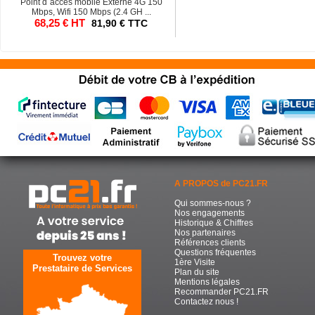
Point d`accès mobile Externe 4G 150
Mbps, Wifi 150 Mbps (2.4 GH ...
68,25 € HT
81,90 € TTC
A PROPOS de PC21.FR
Qui sommes-nous ?
Nos engagements
Historique & Chiffres
Nos partenaires
Références clients
Questions fréquentes
Trouvez votre
1ère Visite
Prestataire de Services
Plan du site
Mentions légales
Recommander PC21.FR
Contactez nous !