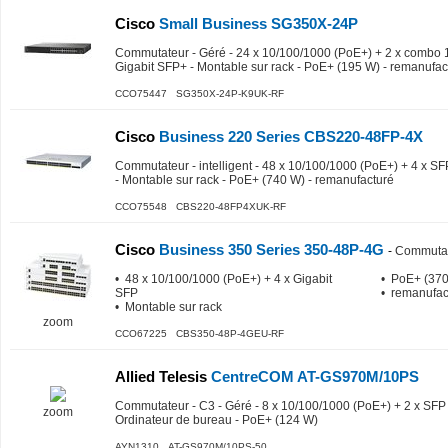
Cisco
Small Business SG350X-24P
Commutateur - Géré - 24 x 10/100/1000 (PoE+) + 2 x combo 1
Gigabit SFP+ - Montable sur rack - PoE+ (195 W) - remanufac
CCO75447 SG350X-24P-K9UK-RF
Cisco
Business 220 Series CBS220-48FP-4X
Commutateur - intelligent - 48 x 10/100/1000 (PoE+) + 4 x SF
- Montable sur rack - PoE+ (740 W) - remanufacturé
CCO75548 CBS220-48FP4XUK-RF
Cisco
Business 350 Series 350-48P-4G
-
Commutat
• 48 x 10/100/1000 (PoE+) + 4 x Gigabit
• PoE+ (37
SFP
• remanufac
• Montable sur rack
zoom
CCO67225 CBS350-48P-4GEU-RF
Allied Telesis
CentreCOM AT-GS970M/10PS
Commutateur - C3 - Géré - 8 x 10/100/1000 (PoE+) + 2 x SFP 
zoom
Ordinateur de bureau - PoE+ (124 W)
AYN1310 AT-GS970M/10PS-50