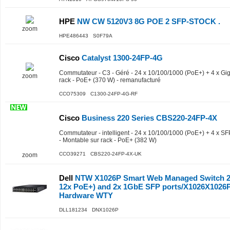
HPE
NW CW 5120V3 8G POE 2 SFP-STOCK .
zoom
HPE486443 S0F79A
Cisco
Catalyst 1300-24FP-4G
Commutateur - C3 - Géré - 24 x 10/100/1000 (PoE+) + 4 x Gig
zoom
rack - PoE+ (370 W) - remanufacturé
CCO75309 C1300-24FP-4G-RF
Cisco
Business 220 Series CBS220-24FP-4X
Commutateur - intelligent - 24 x 10/100/1000 (PoE+) + 4 x SF
- Montable sur rack - PoE+ (382 W)
CCO39271 CBS220-24FP-4X-UK
zoom
Dell
NTW X1026P Smart Web Managed Switch 2
12x PoE+) and 2x 1GbE SFP ports/X1026X1026P 
Hardware WTY
DLL181234 DNX1026P