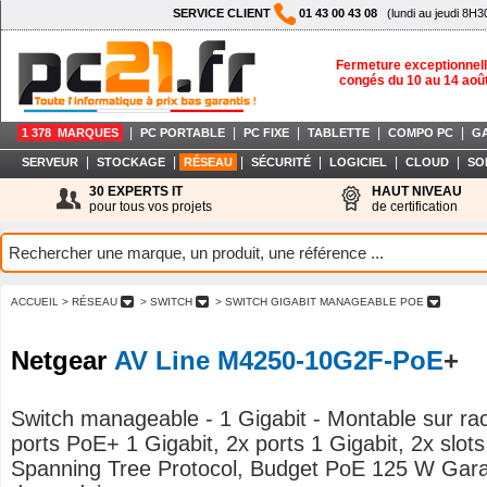
SERVICE CLIENT
01 43 00 43 08
(lundi au jeudi 8H3
Fermeture exceptionnell
congés du 10 au 14 aoû
|
|
|
|
|
1 378 MARQUES
PC PORTABLE
PC FIXE
TABLETTE
COMPO PC
G
|
|
|
|
|
|
SERVEUR
STOCKAGE
RÉSEAU
SÉCURITÉ
LOGICIEL
CLOUD
SO
30 EXPERTS IT
HAUT NIVEAU
pour tous vos projets
de certification
ACCUEIL
> RÉSEAU
> SWITCH
> SWITCH GIGABIT MANAGEABLE POE
Netgear
AV Line M4250-10G2F-PoE
+
Switch manageable - 1 Gigabit - Montable sur rac
ports PoE+ 1 Gigabit, 2x ports 1 Gigabit, 2x slot
Spanning Tree Protocol, Budget PoE 125 W Garan