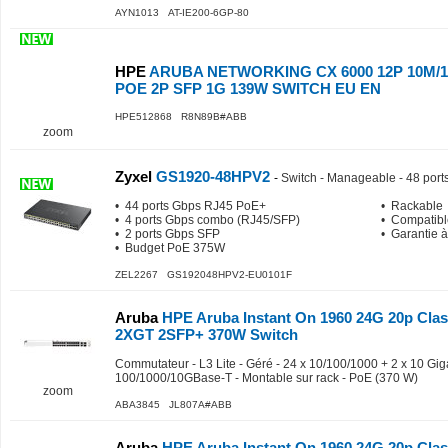
AYN1013 AT-IE200-6GP-80
HPE
ARUBA NETWORKING CX 6000 12P 10M/
POE 2P SFP 1G 139W SWITCH EU EN
HPE512868 R8N89B#ABB
zoom
Zyxel
GS1920-48HPV2
-
Switch - Manageable - 48 port
• 44 ports Gbps RJ45 PoE+
• Rackable
• 4 ports Gbps combo (RJ45/SFP)
• Compatibl
• 2 ports Gbps SFP
• Garantie à
• Budget PoE 375W
ZEL2267 GS192048HPV2-EU0101F
Aruba
HPE Aruba Instant On 1960 24G 20p Clas
2XGT 2SFP+ 370W Switch
Commutateur - L3 Lite - Géré - 24 x 10/100/1000 + 2 x 10 Gig
100/1000/10GBase-T - Montable sur rack - PoE (370 W)
zoom
ABA3845 JL807A#ABB
Aruba
HPE Aruba Instant On 1960 24G 20p Clas