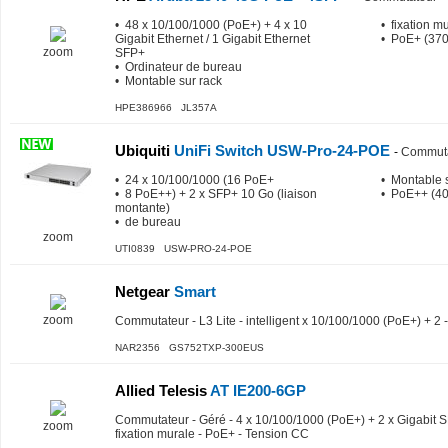
• 48 x 10/100/1000 (PoE+) + 4 x 10
• fixation m
Gigabit Ethernet / 1 Gigabit Ethernet
• PoE+ (37
zoom
SFP+
• Ordinateur de bureau
• Montable sur rack
HPE386966 JL357A
Ubiquiti
UniFi Switch USW-Pro-24-POE
-
Commuta
• 24 x 10/100/1000 (16 PoE+
• Montable 
• 8 PoE++) + 2 x SFP+ 10 Go (liaison
• PoE++ (4
montante)
• de bureau
zoom
UTI0839 USW-PRO-24-POE
Netgear
Smart
zoom
Commutateur - L3 Lite - intelligent x 10/100/1000 (PoE+) + 2 
NAR2356 GS752TXP-300EUS
Allied Telesis
AT IE200-6GP
Commutateur - Géré - 4 x 10/100/1000 (PoE+) + 2 x Gigabit S
zoom
fixation murale - PoE+ - Tension CC