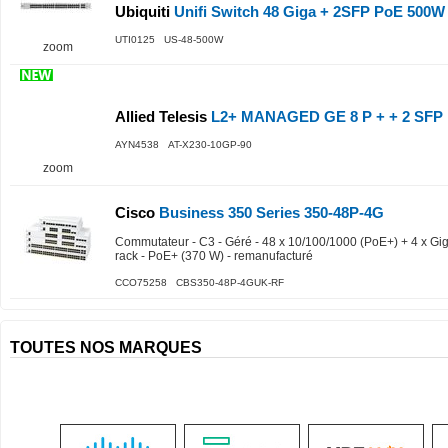
Ubiquiti
Unifi Switch 48 Giga + 2SFP PoE 500W a
UTI0125 US-48-500W
zoom
Allied Telesis
L2+ MANAGED GE 8 P + + 2 SFP 
AYN4538 AT-X230-10GP-90
zoom
Cisco
Business 350 Series 350-48P-4G
Commutateur - C3 - Géré - 48 x 10/100/1000 (PoE+) + 4 x Gig
rack - PoE+ (370 W) - remanufacturé
CCO75258 CBS350-48P-4GUK-RF
TOUTES NOS MARQUES