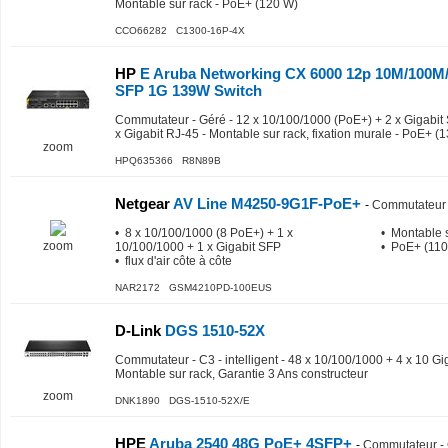
Montable sur rack - PoE+ (120 W)
CCO66282 C1300-16P-4X
HP
E Aruba Networking CX 6000 12p 10M/100M
SFP 1G 139W Switch
Commutateur - Géré - 12 x 10/100/1000 (PoE+) + 2 x Gigabit 
x Gigabit RJ-45 - Montable sur rack, fixation murale - PoE+ (
zoom
HPQ635366 R8N89B
Netgear
AV Line M4250-9G1F-PoE+
-
Commutateur 
• 8 x 10/100/1000 (8 PoE+) + 1 x
• Montable 
zoom
10/100/1000 + 1 x Gigabit SFP
• PoE+ (110
• flux d'air côte à côte
NAR2172 GSM4210PD-100EUS
D-Link
DGS 1510-52X
Commutateur - C3 - intelligent - 48 x 10/100/1000 + 4 x 10 Gi
Montable sur rack, Garantie 3 Ans constructeur
zoom
DNK1890 DGS-1510-52X/E
HPE
Aruba 2540 48G PoE+ 4SFP+
-
Commutateur -