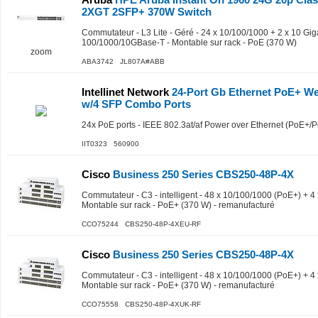
2XGT 2SFP+ 370W Switch
Commutateur - L3 Lite - Géré - 24 x 10/100/1000 + 2 x 10 Gig
100/1000/10GBase-T - Montable sur rack - PoE (370 W)
zoom
ABA3742 JL807A#ABB
Intellinet Network
24-Port Gb Ethernet PoE+ W
w/4 SFP Combo Ports
24x PoE ports - IEEE 802.3at/af Power over Ethernet (PoE+/
IIT0323 560900
Cisco
Business 250 Series CBS250-48P-4X
Commutateur - C3 - intelligent - 48 x 10/100/1000 (PoE+) + 4
Montable sur rack - PoE+ (370 W) - remanufacturé
CCO75244 CBS250-48P-4XEU-RF
Cisco
Business 250 Series CBS250-48P-4X
Commutateur - C3 - intelligent - 48 x 10/100/1000 (PoE+) + 4
Montable sur rack - PoE+ (370 W) - remanufacturé
CCO75558 CBS250-48P-4XUK-RF