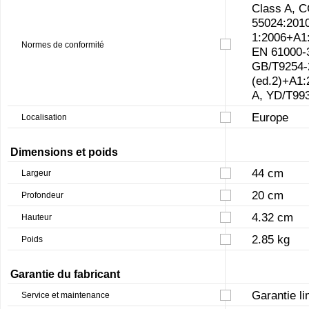
Class A, 
55024:201
1:2006+A1
Normes de conformité
EN 61000-3
GB/T9254-2
(ed.2)+A1
A, YD/T99
Europe
Localisation
Dimensions et poids
44 cm
Largeur
20 cm
Profondeur
4.32 cm
Hauteur
2.85 kg
Poids
Garantie du fabricant
Garantie li
Service et maintenance