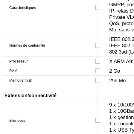
GMRP, pris
Caractéristiques
IP, relais
Private VL
QoS, prote
Mo, sans v
IEEE 802.3
IEEE 802.1
Normes de conformité
802.3ad (
X ARM A9:
Processeur
2 Go
RAM
256 Mo
Mémoire flash
Extension/connectivité
9 x 10/100
1 x 10GBa
1 x gestio
Interfaces
1 x consol
1 x USB T