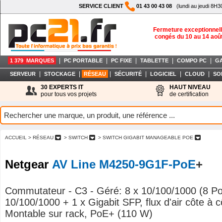
SERVICE CLIENT
01 43 00 43 08
(lundi au jeudi 8H3
Fermeture exceptionnell
congés du 10 au 14 aoû
|
|
|
|
|
1 379 MARQUES
PC PORTABLE
PC FIXE
TABLETTE
COMPO PC
G
|
|
|
|
|
|
SERVEUR
STOCKAGE
RÉSEAU
SÉCURITÉ
LOGICIEL
CLOUD
SO
30 EXPERTS IT
HAUT NIVEAU
pour tous vos projets
de certification
ACCUEIL
> RÉSEAU
> SWITCH
> SWITCH GIGABIT MANAGEABLE POE
Netgear
AV Line M4250-9G1F-PoE
+
Commutateur - C3 - Géré: 8 x 10/100/1000 (8 Po
10/100/1000 + 1 x Gigabit SFP, flux d'air côte à c
Montable sur rack, PoE+ (110 W)