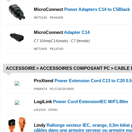
MicroConnect
Power Adapters C14 to C5Black
MCT2246 PEA0408
MicroConnect
Adapter C14
C7 10AmpC14(male) - C7 (female)
MCT1805 PE147AD
ACCESSOIRE
>
ACCESSOIRES COMPOSANT PC
>
CABLE 
ProXtend
Power Extension Cord C13 to C20 0.
PND0474 PC-C13C20-0005
LogiLink
Power Cord ExtensionIEC M/F1.80m
LIK1510 CP091
Lindy
Rallonge secteur IEC, orange, 0,5m Idéal 
câbles dans une armoire serveur ou armoire mu