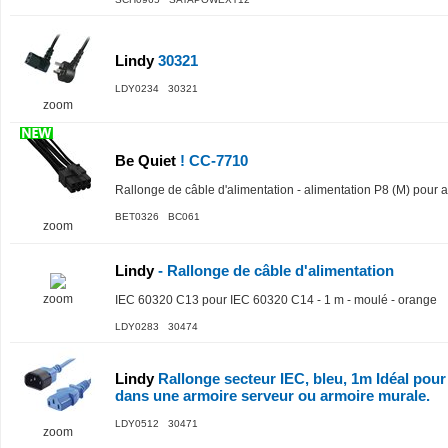
Lindy
30321
LDY0234 30321
zoom
Be Quiet
! CC-7710
Rallonge de câble d'alimentation - alimentation P8 (M) pour al
BET0326 BC061
zoom
Lindy
- Rallonge de câble d'alimentation
zoom
IEC 60320 C13 pour IEC 60320 C14 - 1 m - moulé - orange
LDY0283 30474
Lindy
Rallonge secteur IEC, bleu, 1m Idéal pour
dans une armoire serveur ou armoire murale.
LDY0512 30471
zoom