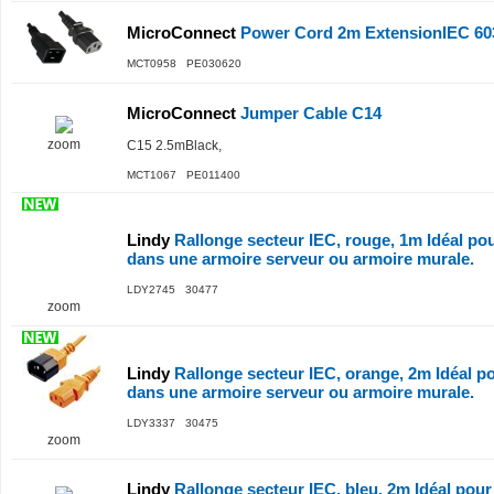
MicroConnect
Power Cord 2m ExtensionIEC 603
MCT0958 PE030620
MicroConnect
Jumper Cable C14
zoom
C15 2.5mBlack,
MCT1067 PE011400
Lindy
Rallonge secteur IEC, rouge, 1m Idéal po
dans une armoire serveur ou armoire murale.
LDY2745 30477
zoom
Lindy
Rallonge secteur IEC, orange, 2m Idéal p
dans une armoire serveur ou armoire murale.
LDY3337 30475
zoom
Lindy
Rallonge secteur IEC, bleu, 2m Idéal pour