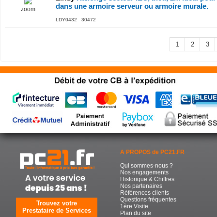
dans une armoire serveur ou armoire murale.
zoom
LDY0432 30472
1
2
3
A PROPOS de PC21.FR
Qui sommes-nous ?
Nos engagements
Historique & Chiffres
Nos partenaires
Références clients
Questions fréquentes
Trouvez votre
1ère Visite
Prestataire de Services
Plan du site