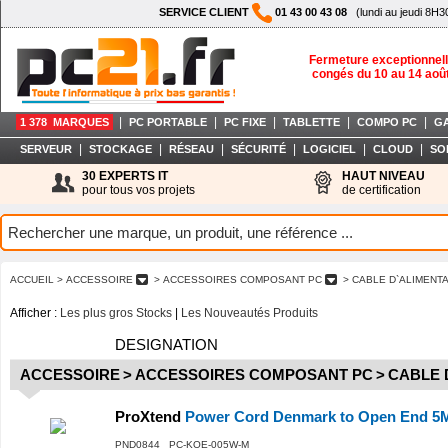
SERVICE CLIENT
01 43 00 43 08
(lundi au jeudi 8H3
Fermeture exceptionnell
congés du 10 au 14 aoû
|
|
|
|
|
1 378 MARQUES
PC PORTABLE
PC FIXE
TABLETTE
COMPO PC
G
|
|
|
|
|
|
SERVEUR
STOCKAGE
RÉSEAU
SÉCURITÉ
LOGICIEL
CLOUD
SO
30 EXPERTS IT
HAUT NIVEAU
pour tous vos projets
de certification
ACCUEIL
> ACCESSOIRE
> ACCESSOIRES COMPOSANT PC
> CABLE D`ALIMENT
Afficher :
Les plus gros Stocks
|
Les Nouveautés Produits
DESIGNATION
ACCESSOIRE
>
ACCESSOIRES COMPOSANT PC
>
CABLE 
ProXtend
Power Cord Denmark to Open End 5
PND0844 PC-KOE-005W-M