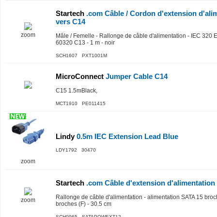
Startech
.com Câble / Cordon d'extension d'ali
vers C14
zoom
Mâle / Femelle - Rallonge de câble d'alimentation - IEC 32
60320 C13 - 1 m - noir
SCH1607 PXT1001M
MicroConnect
Jumper Cable C14
C15 1.5mBlack,
MCT1910 PE011415
Lindy
0.5m IEC Extension Lead Blue
LDY1792 30470
zoom
Startech
.com Câble d'extension d'alimentatio
Rallonge de câble d'alimentation - alimentation SATA 15 broc
zoom
broches (F) - 30.5 cm
SCH0965 SATAPOWEXT12