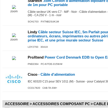
Startech
.com Cordon d'alimentation bipolaire 
de 1m pour PC portable
zoom
Câble secteur UK vers C7 - M/F - Noir - Câble d'alimentatio
(M) - CA 250 V - 1 m - noir
SCH1703 PXTNB2SUK1M
Lindy
Câble secteur Suisse IEC, 5m Parfait pou
ordinateurs, écrans, imprimantes ou autres pér
zoom
prise IEC, et une prise murale secteur Suisse
LDY2793 30419
ProXtend
Power Cord Denmark EDB to Open E
PND2364 PC-KITOE-015W-M
Cisco
- Câble d'alimentation
IEC 60320 C15 pour SEV 1011 (M) - Suisse - pour Catalyst 3
CCO17820 CAB-TA-SW=
ACCESSOIRE
>
ACCESSOIRES COMPOSANT PC
>
CABLE 