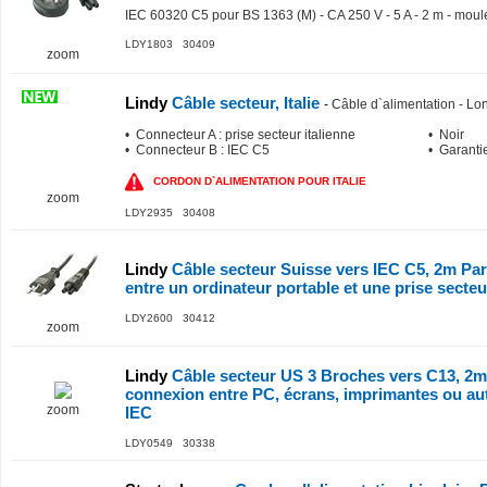
IEC 60320 C5 pour BS 1363 (M) - CA 250 V - 5 A - 2 m - moul
LDY1803 30409
zoom
Lindy
Câble secteur, Italie
-
Câble d`alimentation - L
• Connecteur A : prise secteur italienne
• Noir
• Connecteur B : IEC C5
• Garanti
CORDON D`ALIMENTATION POUR ITALIE
zoom
LDY2935 30408
Lindy
Câble secteur Suisse vers IEC C5, 2m Par
entre un ordinateur portable et une prise secteu
LDY2600 30412
zoom
Lindy
Câble secteur US 3 Broches vers C13, 2m 
connexion entre PC, écrans, imprimantes ou aut
zoom
IEC
LDY0549 30338