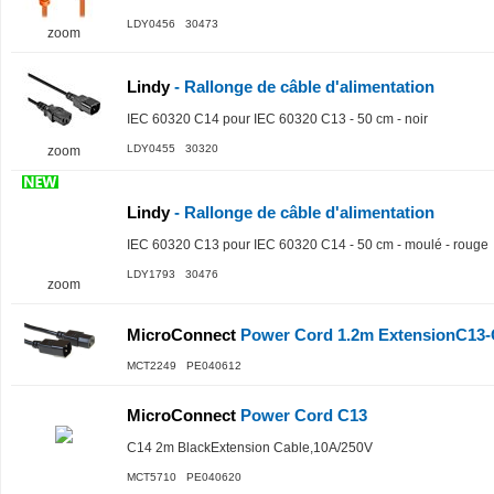
LDY0456 30473
zoom
Lindy
- Rallonge de câble d'alimentation
IEC 60320 C14 pour IEC 60320 C13 - 50 cm - noir
LDY0455 30320
zoom
Lindy
- Rallonge de câble d'alimentation
IEC 60320 C13 pour IEC 60320 C14 - 50 cm - moulé - rouge
LDY1793 30476
zoom
MicroConnect
Power Cord 1.2m ExtensionC13-C
MCT2249 PE040612
MicroConnect
Power Cord C13
C14 2m BlackExtension Cable,10A/250V
MCT5710 PE040620