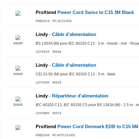
ProXtend
Power Cord Swiss to C15 3M Black
PND2514 PC-JC15-003
Lindy
- Câble d'alimentation
zoom
BS 1363A (M) pour IEC 60320 C13 - 3 m - moulé - noir - Ro
LDY0415 30434
Lindy
- Câble d'alimentation
zoom
CEI 23-50 (M) pour IEC 60320 C13 - 5 m - Italie
LDY3165 30415
Lindy
- Répartiteur d'alimentation
zoom
IEC 60320 C13, IEC 60320 C5 pour BS 1363A (M) - 2.5 m - m
LDY0885 30374
ProXtend
Power Cord Denmark EDB to C15 5M
PND2244 PC-KITC15-005