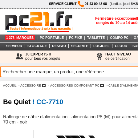
SERVICE CLIENT
01 43 00 43 08
(lundi au jeudi 8H3
Fermeture exceptionnell
congés du 10 au 14 aoû
|
|
|
|
|
1 378 MARQUES
PC PORTABLE
PC FIXE
TABLETTE
COMPO PC
G
|
|
|
|
|
|
SERVEUR
STOCKAGE
RÉSEAU
SÉCURITÉ
LOGICIEL
CLOUD
SO
30 EXPERTS IT
HAUT NIVEAU
pour tous vos projets
de certification
ACCUEIL
> ACCESSOIRE
> ACCESSOIRES COMPOSANT PC
> CABLE D`ALIMENT
Be Quiet
! CC-7710
Rallonge de câble d'alimentation - alimentation P8 (M) pour alimenta
70 cm - noir