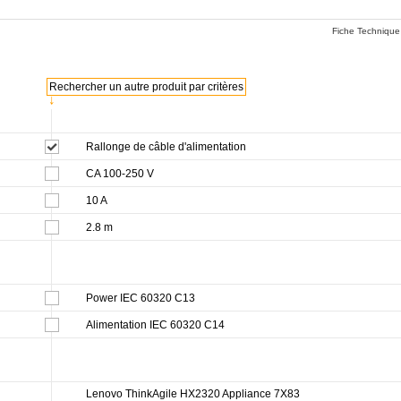
Fiche Technique
Rechercher un autre produit par critères
↓
Rallonge de câble d'alimentation
CA 100-250 V
10 A
2.8 m
Power IEC 60320 C13
Alimentation IEC 60320 C14
Lenovo ThinkAgile HX2320 Appliance 7X83