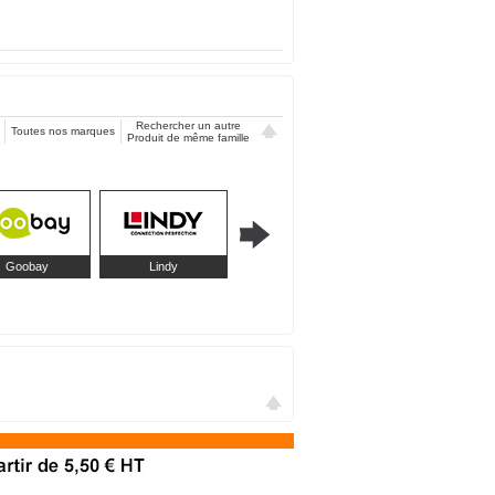
Rechercher un autre
Toutes nos marques
Produit de même famille
Goobay
Lindy
LogiLink
MCL