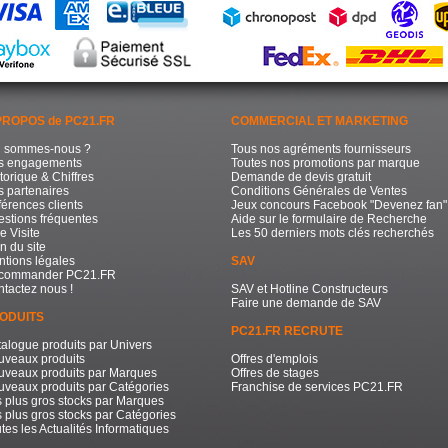
PROPOS de PC21.FR
COMMERCIAL ET MARKETING
i sommes-nous ?
Tous nos agréments fournisseurs
s engagements
Toutes nos promotions par marque
torique & Chiffres
Demande de devis gratuit
 partenaires
Conditions Générales de Ventes
érences clients
Jeux concours Facebook "Devenez fan"
stions fréquentes
Aide sur le formulaire de Recherche
e Visite
Les 50 derniers mots clés recherchés
n du site
tions légales
SAV
commander PC21.FR
tactez nous !
SAV et Hotline Constructeurs
Faire une demande de SAV
ODUITS
PC21.FR RECRUTE
alogue produits par Univers
uveaux produits
Offres d'emplois
uveaux produits par Marques
Offres de stages
veaux produits par Catégories
Franchise de services PC21.FR
 plus gros stocks par Marques
 plus gros stocks par Catégories
tes les Actualités Informatiques