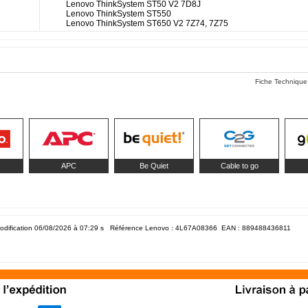
Lenovo ThinkSystem ST50 V2 7D8J
Lenovo ThinkSystem ST550
Lenovo ThinkSystem ST650 V2 7Z74, 7Z75
Fiche Technique
APC
Be Quiet
Cable to go
odification 06/08/2026 à 07:29
s Référence Lenovo : 4L67A08366 EAN :
889488436811