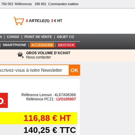
1 756 053
Références
296 801
Commandes traitées
0
ARTICLE(S)
0
€ HT
|
|
|
N
CONSO
POINT DE VENTE
OBJET CO
|
|
|
SMARTPHONE
ACCESSOIRE
DESTOCK
GROS VOLUME D'ACHAT
Nous contacter
Référence Lenovo : 4L67A08366
Référence PC21 :
LVO105007
116,88 €
HT
140,25 €
TTC