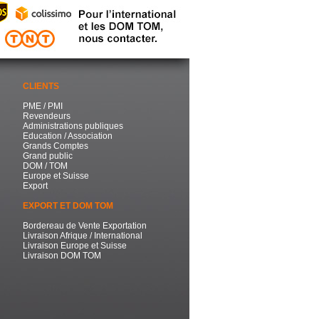
CLIENTS
PME / PMI
Revendeurs
Administrations publiques
Education / Association
Grands Comptes
Grand public
DOM / TOM
Europe et Suisse
Export
EXPORT ET DOM TOM
Bordereau de Vente Exportation
Livraison Afrique / International
Livraison Europe et Suisse
Livraison DOM TOM