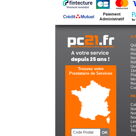
A 
Qu
No
His
Nos
Réf
Que
Trouvez votre
1èr
Prestataire de Services
Pla
Men
Re
Con
PR
Cat
No
No
Nou
Les
Les
Tou