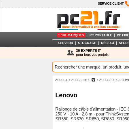
SERVICE CLIENT
|
|
1 378 MARQUES
PC PORTABLE
PC FIXE
|
|
|
SERVEUR
STOCKAGE
RÉSEAU
SÉCUR
30 EXPERTS IT
pour tous vos projets
ACCUEIL
> ACCESSOIRE
> ACCESSOIRES COM
Lenovo
Rallonge de câble d'alimentation - IE
250 V - 10 A - 2.8 m - pour ThinkSys
SR550, SR630, SR650, SR850, SR950