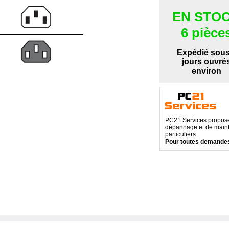
EN STO
6 pièce
Expédié sous
jours ouvré
environ
PC21 Services propose 
dépannage et de maint
particuliers.
Pour toutes demandes