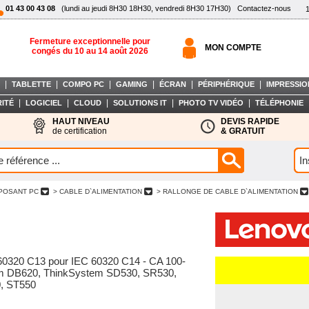
01 43 00 43 08
(lundi au jeudi 8H30 18H30, vendredi 8H30 17H30)
Contactez-nous
Fermeture exceptionnelle pour
MON COMPTE
congés du 10 au 14 août 2026
|
|
|
|
|
|
TABLETTE
COMPO PC
GAMING
ÉCRAN
PÉRIPHÉRIQUE
IMPRESSIO
|
|
|
|
|
ITÉ
LOGICIEL
CLOUD
SOLUTIONS IT
PHOTO TV VIDÉO
TÉLÉPHONIE
HAUT NIVEAU
DEVIS RAPIDE
de certification
& GRATUIT
POSANT PC
> CABLE D`ALIMENTATION
> RALLONGE DE CABLE D`ALIMENTATION
C 60320 C13 pour IEC 60320 C14 - CA 100-
tem DB620, ThinkSystem SD530, SR530,
, ST550