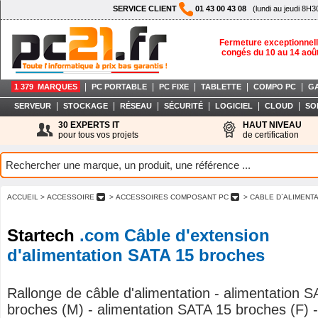
SERVICE CLIENT
01 43 00 43 08
(lundi au jeudi 8H3
Fermeture exceptionnell
congés du 10 au 14 aoû
|
|
|
|
|
1 379 MARQUES
PC PORTABLE
PC FIXE
TABLETTE
COMPO PC
G
|
|
|
|
|
|
SERVEUR
STOCKAGE
RÉSEAU
SÉCURITÉ
LOGICIEL
CLOUD
SO
30 EXPERTS IT
HAUT NIVEAU
pour tous vos projets
de certification
ACCUEIL
> ACCESSOIRE
> ACCESSOIRES COMPOSANT PC
> CABLE D`ALIMENT
Startech
.com Câble d'extension
d'alimentation SATA 15 broches
Rallonge de câble d'alimentation - alimentation 
broches (M) - alimentation SATA 15 broches (F) 