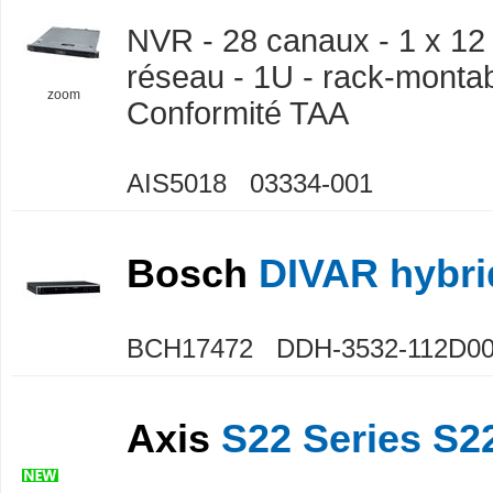
NVR - 28 canaux - 1 x 12 
réseau - 1U - rack-montab
zoom
Conformité TAA
AIS5018 03334-001
Bosch
DIVAR hybri
BCH17472 DDH-3532-112D0
Axis
S22 Series S22