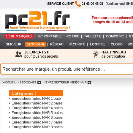
SERVICE CLIENT
01 43 00 43 08
(lundi au jeudi 8H3
Fermeture exceptionnell
congés du 10 au 14 aoû
|
|
|
|
|
1 378 MARQUES
PC PORTABLE
PC FIXE
TABLETTE
COMPO PC
G
|
|
|
|
|
|
SERVEUR
STOCKAGE
RÉSEAU
SÉCURITÉ
LOGICIEL
CLOUD
SO
30 EXPERTS IT
HAUT NIVEAU
pour tous vos projets
de certification
ACCUEIL
> STOCKAGE
> ENREGISTREUR VIDÉO NVR
Catégories :
Enregistreur vidéo NVR 1 baie
Enregistreur vidéo NVR 2 baies
Enregistreur vidéo NVR 4 baies
Enregistreur vidéo NVR 5 baies
Enregistreur vidéo NVR 6 baies
Enregistreur vidéo NVR 7 baies
Enregistreur vidéo NVR 8 baies