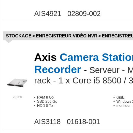
AIS4921 02809-002
STOCKAGE
>
ENREGISTREUR VIDÉO NVR
>
ENREGISTREU
Axis
Camera Statio
Recorder
-
Serveur - 
rack - 1 x Core i5 8500 /
zoom
• RAM 8 Go
• GigE
• SSD 256 Go
• Windows 1
• HDD 8 To
• moniteur 
AIS3118 01618-001