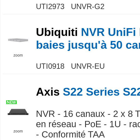
UTI2973 UNVR-G2
Ubiquiti
NVR UniFi 
baies jusqu'à 50 c
zoom
UTI0918 UNVR-EU
Axis
S22 Series S22
NVR - 16 canaux - 2 x 8 To
en réseau - PoE - 1U - r
zoom
- Conformité TAA