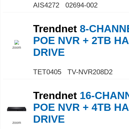
AIS4272 02694-002
Trendnet
8-CHANN
POE NVR + 2TB H
zoom
DRIVE
TET0405 TV-NVR208D2
Trendnet
16-CHAN
POE NVR + 4TB H
DRIVE
zoom