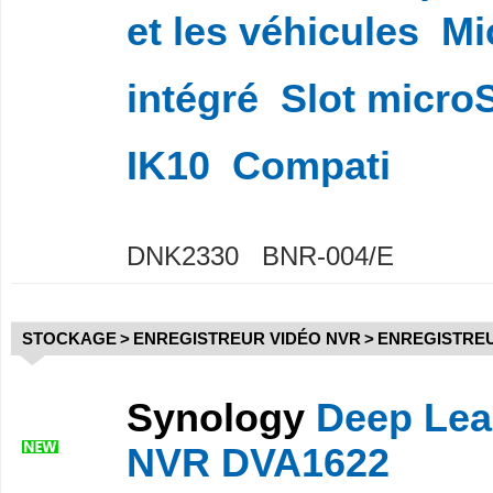
et les véhicules  M
intégré  Slot microS
IK10  Compati
DNK2330 BNR-004/E
STOCKAGE
>
ENREGISTREUR VIDÉO NVR
>
ENREGISTREU
Synology
Deep Lea
NVR DVA1622