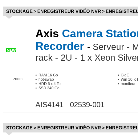
STOCKAGE
>
ENREGISTREUR VIDÉO NVR
>
ENREGISTREU
Axis
Camera Statio
Recorder
-
Serveur - 
rack - 2U - 1 x Xeon Silve
• RAM 16 Go
• GigE
zoom
• hot-swap
• Win 10 Io
• HDD 6 x 4 To
• moniteur 
• SSD 240 Go
AIS4141 02539-001
STOCKAGE
>
ENREGISTREUR VIDÉO NVR
>
ENREGISTREU