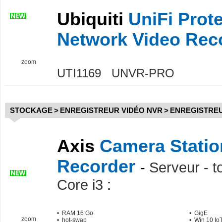
Ubiquiti
UniFi Prot
Network Video Rec
zoom
UTI1169 UNVR-PRO
STOCKAGE
>
ENREGISTREUR VIDÉO NVR
>
ENREGISTREU
Axis
Camera Statio
Recorder
-
Serveur - to
Core i3
:
• RAM 16 Go
• GigE
zoom
• hot-swap
• Win 10 Io