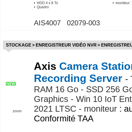
• HDD 4 x 8 To
• moniteur 
• Quadro
AIS4007 02079-003
STOCKAGE
>
ENREGISTREUR VIDÉO NVR
>
ENREGISTREU
Axis
Camera Statio
Recording Server
-
RAM 16 Go - SSD 256 G
Graphics - Win 10 IoT Ent
2021 LTSC - moniteur
: a
zoom
Conformité TAA