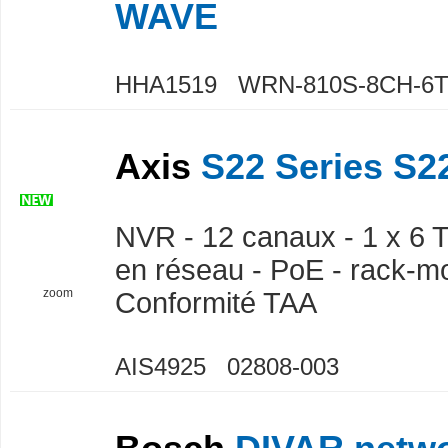
WAVE
HHA1519 WRN-810S-8CH-6
Axis
S22 Series S22
NVR - 12 canaux - 1 x 6 T
en réseau - PoE - rack-mo
zoom
Conformité TAA
AIS4925 02808-003