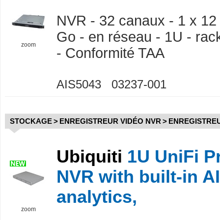
NVR - 32 canaux - 1 x 12 
Go - en réseau - 1U - ra
zoom
- Conformité TAA
AIS5043 03237-001
STOCKAGE
>
ENREGISTREUR VIDÉO NVR
>
ENREGISTREU
Ubiquiti
1U UniFi P
NVR with built-in A
analytics,
zoom