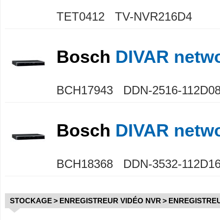
TET0412 TV-NVR216D4
Bosch
DIVAR netwo
BCH17943 DDN-2516-112D0
Bosch
DIVAR netwo
BCH18368 DDN-3532-112D1
STOCKAGE
>
ENREGISTREUR VIDÉO NVR
>
ENREGISTREU