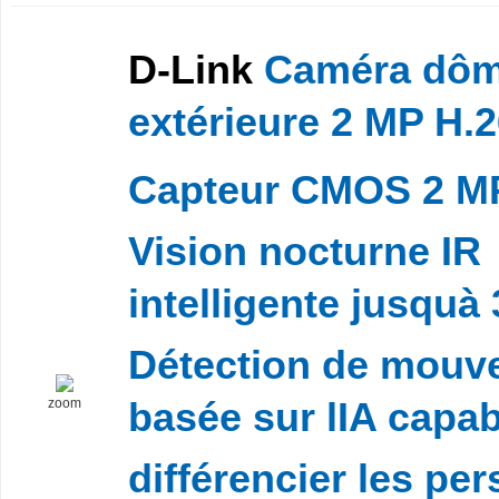
D-Link
Caméra dô
extérieure 2 MP H.26
Capteur CMOS 2 MP 
Vision nocturne IR
intelligente jusquà 
Détection de mouv
zoom
basée sur lIA capa
différencier les pe