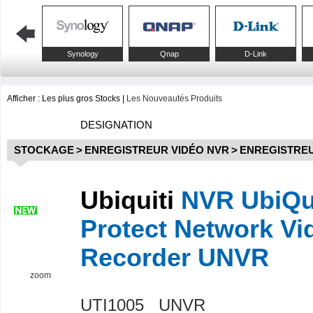
Synology
Qnap
D-Link
Afficher :
Les plus gros Stocks
|
Les Nouveautés Produits
DESIGNATION
STOCKAGE
>
ENREGISTREUR VIDÉO NVR
>
ENREGISTREU
Ubiquiti
NVR UbiQui
Protect Network Vi
Recorder UNVR
zoom
UTI1005 UNVR