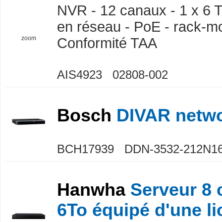
NVR - 12 canaux - 1 x 6 T
en réseau - PoE - rack-mo
zoom
Conformité TAA
AIS4923 02808-002
Bosch
DIVAR netwo
BCH17939 DDN-3532-212N1
Hanwha
Serveur 8 
6To équipé d'une l