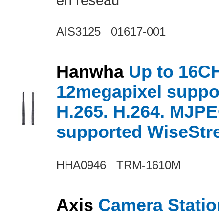
en réseau
AIS3125 01617-001
Hanwha
Up to 16C
12megapixel suppo
H.265. H.264. MJP
supported WiseSt
HHA0946 TRM-1610M
Axis
Camera Statio