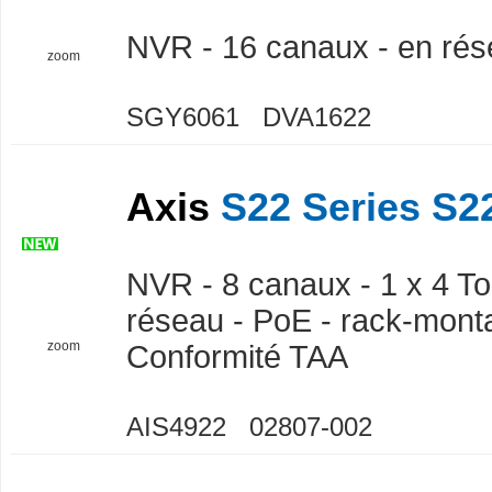
NVR - 16 canaux - en ré
zoom
SGY6061 DVA1622
Axis
S22 Series S22
NVR - 8 canaux - 1 x 4 To 
réseau - PoE - rack-monta
zoom
Conformité TAA
AIS4922 02807-002