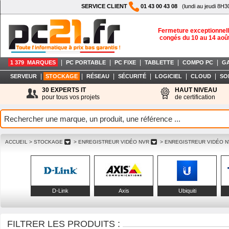
SERVICE CLIENT
01 43 00 43 08
(lundi au jeudi 8H3
Fermeture exceptionnell
congés du 10 au 14 aoû
|
|
|
|
|
1 379 MARQUES
PC PORTABLE
PC FIXE
TABLETTE
COMPO PC
G
|
|
|
|
|
|
SERVEUR
STOCKAGE
RÉSEAU
SÉCURITÉ
LOGICIEL
CLOUD
SO
30 EXPERTS IT
HAUT NIVEAU
pour tous vos projets
de certification
ACCUEIL
> STOCKAGE
> ENREGISTREUR VIDÉO NVR
> ENREGISTREUR VIDÉO N
D-Link
Axis
Ubiquiti
FILTRER LES PRODUITS :