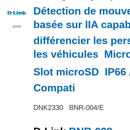
Détection de mouv
basée sur lIA capa
zoom
différencier les pe
les véhicules  Micro
Slot microSD  IP66 /
Compati
DNK2330 BNR-004/E