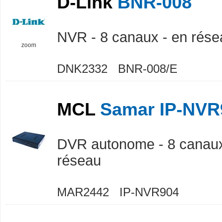
D-Link
BNR-008
NVR - 8 canaux - en rése
zoom
DNK2332 BNR-008/E
MCL
Samar IP-NVR
DVR autonome - 8 canaux
réseau
MAR2442 IP-NVR904