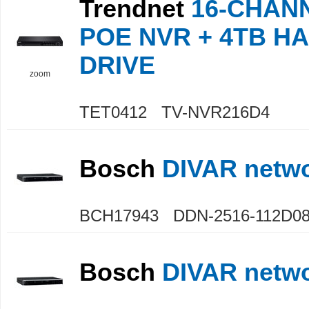
Trendnet
16-CHAN
POE NVR + 4TB H
DRIVE
zoom
TET0412 TV-NVR216D4
Bosch
DIVAR netwo
BCH17943 DDN-2516-112D0
Bosch
DIVAR netwo