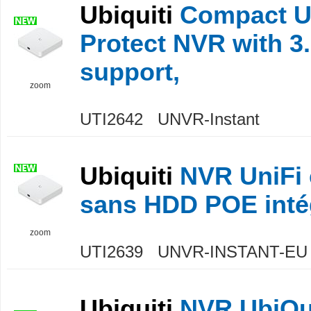
Ubiquiti
Compact U
Protect NVR with 3
support,
zoom
UTI2642 UNVR-Instant
Ubiquiti
NVR UniFi
sans HDD POE inté
zoom
UTI2639 UNVR-INSTANT-EU
Ubiquiti
NVR UbiQui