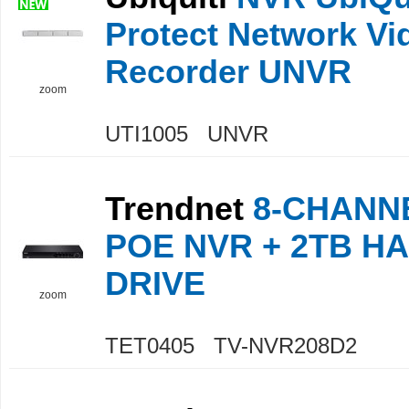
Protect Network Vi
Recorder UNVR
zoom
UTI1005 UNVR
Trendnet
8-CHANN
POE NVR + 2TB H
DRIVE
zoom
TET0405 TV-NVR208D2