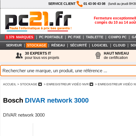
SERVICE CLIENT
01 43 00 43 08
(lundi au jeudi 8H3
Fermeture exceptionnell
congés du 10 au 14 aoû
|
|
|
|
|
1 379 MARQUES
PC PORTABLE
PC FIXE
TABLETTE
COMPO PC
G
|
|
|
|
|
|
SERVEUR
STOCKAGE
RÉSEAU
SÉCURITÉ
LOGICIEL
CLOUD
SO
30 EXPERTS IT
HAUT NIVEAU
pour tous vos projets
de certification
ACCUEIL
> STOCKAGE
> ENREGISTREUR VIDÉO NVR
> ENREGISTREUR VIDÉO N
Bosch
DIVAR network 3000
DIVAR network 3000