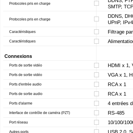
DDNS, FTP
Protocoles pris en charge
SMTP, TCP
DDNS, DHC
Protocoles pris en charge
UPnP, IPv4
Filtrage pa
Caractéristiques
Alimentatio
Caractéristiques
Connexions
HDMI x 1, 
Ports de sortie vidéo
VGA x 1, H
Ports de sortie vidéo
RCA x 1
Ports d'entrée audio
RCA x 1
Ports de sortie audio
4 entrées d
Ports d'alarme
RS-485
Interface de contrôle de caméra (PZT)
10/100/100
Port réseau
USB 2.0, S
Autres ports