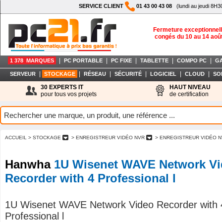
SERVICE CLIENT
01 43 00 43 08
(lundi au jeudi 8H3
Fermeture exceptionnell
congés du 10 au 14 aoû
|
|
|
|
|
1 378 MARQUES
PC PORTABLE
PC FIXE
TABLETTE
COMPO PC
G
|
|
|
|
|
|
SERVEUR
STOCKAGE
RÉSEAU
SÉCURITÉ
LOGICIEL
CLOUD
SO
30 EXPERTS IT
HAUT NIVEAU
pour tous vos projets
de certification
ACCUEIL
> STOCKAGE
> ENREGISTREUR VIDÉO NVR
> ENREGISTREUR VIDÉO N
Hanwha
1U Wisenet WAVE Network V
Recorder with 4 Professional l
1U Wisenet WAVE Network Video Recorder with 
Professional l