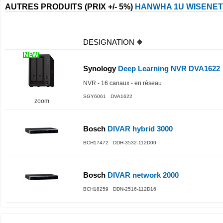
AUTRES PRODUITS (PRIX +/- 5%)
HANWHA 1U WISENET
DESIGNATION
Synology
Deep Learning NVR DVA1622
NVR - 16 canaux - en réseau
SGY6061 DVA1622
zoom
Bosch
DIVAR hybrid 3000
BCH17472 DDH-3532-112D00
Bosch
DIVAR network 2000
BCH18259 DDN-2516-112D16