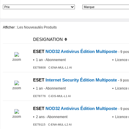
Afficher :
Les Nouveautés Produits
DESIGNATION
ESET
NOD32 Antivirus Édition Multiposte
-
9 pos
zoom
• 1 an - Abonnement
• Licence 
EET8808 C-ENA-MUL-L1 AI
ESET
Internet Security Édition Multiposte
-
9 pos
zoom
• 1 an - Abonnement
• Licence 
EET8776 C-EIS-MUL-L1 AI
ESET
NOD32 Antivirus Édition Multiposte
-
9 pos
zoom
• 2 ans - Abonnement
• Licence 
EET9115 C-ENA-MUL-L2 AI