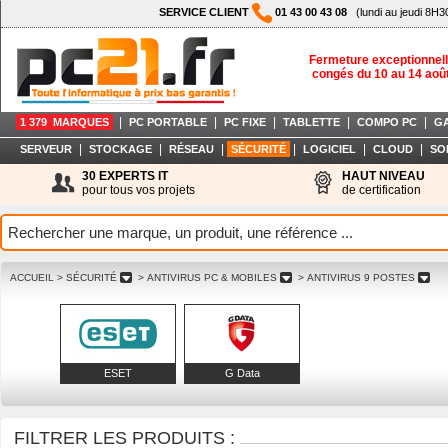
SERVICE CLIENT
01 43 00 43 08
(lundi au jeudi 8H3
Fermeture exceptionnell
congés du 10 au 14 aoû
|
|
|
|
|
1 379 MARQUES
PC PORTABLE
PC FIXE
TABLETTE
COMPO PC
G
|
|
|
|
|
|
SERVEUR
STOCKAGE
RÉSEAU
SÉCURITÉ
LOGICIEL
CLOUD
SO
30 EXPERTS IT
HAUT NIVEAU
pour tous vos projets
de certification
ACCUEIL
> SÉCURITÉ
> ANTIVIRUS PC & MOBILES
> ANTIVIRUS 9 POSTES
ESET
G Data
FILTRER LES PRODUITS :