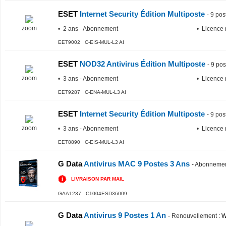
ESET
Internet Security Édition Multiposte
-
9 pos
zoom
• 2 ans - Abonnement
• Licence 
EET9002 C-EIS-MUL-L2 AI
ESET
NOD32 Antivirus Édition Multiposte
-
9 pos
zoom
• 3 ans - Abonnement
• Licence 
EET9287 C-ENA-MUL-L3 AI
ESET
Internet Security Édition Multiposte
-
9 pos
zoom
• 3 ans - Abonnement
• Licence 
EET8890 C-EIS-MUL-L3 AI
G Data
Antivirus MAC 9 Postes 3 Ans
-
Abonnement
LIVRAISON PAR MAIL
GAA1237 C1004ESD36009
G Data
Antivirus 9 Postes 1 An
-
Renouvellement
: W