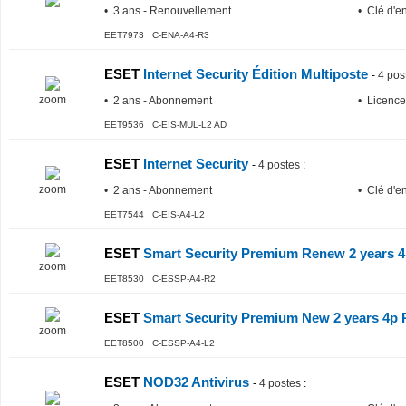
• 3 ans - Renouvellement
• Clé d'e
EET7973 C-ENA-A4-R3
ESET
Internet Security Édition Multiposte
-
4 pos
zoom
• 2 ans - Abonnement
• Licence
EET9536 C-EIS-MUL-L2 AD
ESET
Internet Security
-
4 postes
:
zoom
• 2 ans - Abonnement
• Clé d'e
EET7544 C-EIS-A4-L2
ESET
Smart Security Premium Renew 2 years 4p
zoom
EET8530 C-ESSP-A4-R2
ESET
Smart Security Premium New 2 years 4p R
zoom
EET8500 C-ESSP-A4-L2
ESET
NOD32 Antivirus
-
4 postes
: