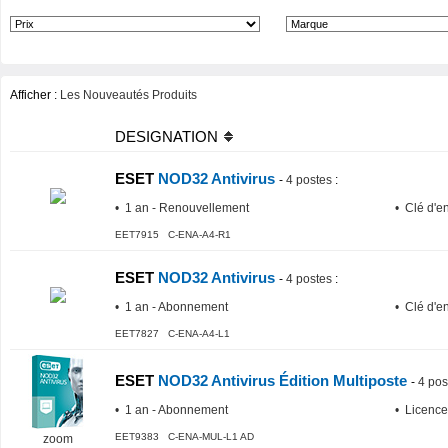
Afficher :
Les Nouveautés Produits
DESIGNATION
ESET
NOD32 Antivirus
-
4 postes
:
• 1 an - Renouvellement
• Clé d'e
EET7915 C-ENA-A4-R1
ESET
NOD32 Antivirus
-
4 postes
:
• 1 an - Abonnement
• Clé d'e
EET7827 C-ENA-A4-L1
ESET
NOD32 Antivirus Édition Multiposte
-
4 pos
• 1 an - Abonnement
• Licence
EET9383 C-ENA-MUL-L1 AD
zoom