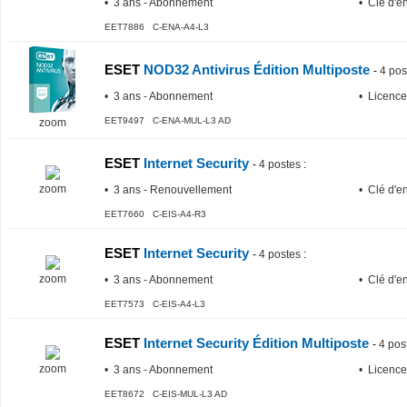
• 3 ans - Abonnement
• Clé d'e
EET7886 C-ENA-A4-L3
ESET
NOD32 Antivirus Édition Multiposte
-
4 pos
• 3 ans - Abonnement
• Licence
EET9497 C-ENA-MUL-L3 AD
zoom
ESET
Internet Security
-
4 postes
:
zoom
• 3 ans - Renouvellement
• Clé d'e
EET7660 C-EIS-A4-R3
ESET
Internet Security
-
4 postes
:
zoom
• 3 ans - Abonnement
• Clé d'e
EET7573 C-EIS-A4-L3
ESET
Internet Security Édition Multiposte
-
4 pos
zoom
• 3 ans - Abonnement
• Licence
EET8672 C-EIS-MUL-L3 AD