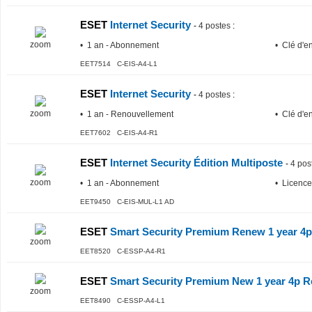
ESET
Internet Security
-
4 postes
:
zoom
• 1 an - Abonnement
• Clé d'e
EET7514 C-EIS-A4-L1
ESET
Internet Security
-
4 postes
:
zoom
• 1 an - Renouvellement
• Clé d'e
EET7602 C-EIS-A4-R1
ESET
Internet Security Édition Multiposte
-
4 pos
zoom
• 1 an - Abonnement
• Licence
EET9450 C-EIS-MUL-L1 AD
ESET
Smart Security Premium Renew 1 year 4p 
zoom
EET8520 C-ESSP-A4-R1
ESET
Smart Security Premium New 1 year 4p Re
zoom
EET8490 C-ESSP-A4-L1