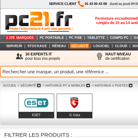
SERVICE CLIENT
01 43 00 43 08
(lundi au jeudi 8H3
Fermeture exceptionnell
congés du 10 au 14 aoû
|
|
|
|
|
1 378 MARQUES
PC PORTABLE
PC FIXE
TABLETTE
COMPO PC
G
|
|
|
|
|
|
SERVEUR
STOCKAGE
RÉSEAU
SÉCURITÉ
LOGICIEL
CLOUD
SO
30 EXPERTS IT
HAUT NIVEAU
pour tous vos projets
de certification
ACCUEIL
> SÉCURITÉ
> ANTIVIRUS PC & MOBILES
> ANTIVIRUS 4 POSTES
ESET
G Data
FILTRER LES PRODUITS :