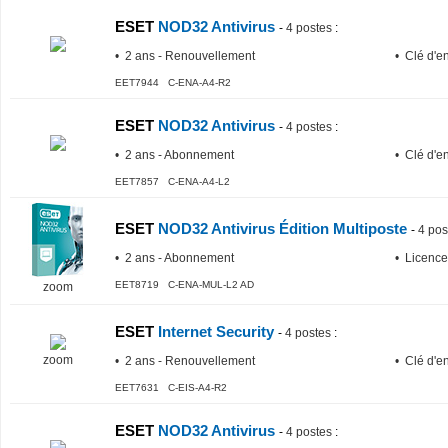
ESET
NOD32 Antivirus
-
4 postes
:
• 2 ans - Renouvellement
• Clé d'e
EET7944 C-ENA-A4-R2
ESET
NOD32 Antivirus
-
4 postes
:
• 2 ans - Abonnement
• Clé d'e
EET7857 C-ENA-A4-L2
ESET
NOD32 Antivirus Édition Multiposte
-
4 pos
• 2 ans - Abonnement
• Licence
EET8719 C-ENA-MUL-L2 AD
zoom
ESET
Internet Security
-
4 postes
:
zoom
• 2 ans - Renouvellement
• Clé d'e
EET7631 C-EIS-A4-R2
ESET
NOD32 Antivirus
-
4 postes
: