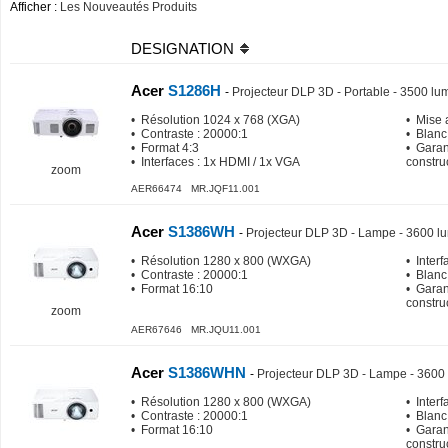
Afficher :
Les Nouveautés Produits
DESIGNATION
Acer
S1286H
-
Projecteur DLP 3D - Portable - 3500 l
• Résolution 1024 x 768 (XGA)
• Mise 
• Contraste : 20000:1
• Blanc
• Format 4:3
• Garan
• Interfaces : 1x HDMI / 1x VGA
constru
zoom
AER66474 MR.JQF11.001
Acer
S1386WH
-
Projecteur DLP 3D - Lampe - 3600 l
• Résolution 1280 x 800 (WXGA)
• Inter
• Contraste : 20000:1
• Blanc
• Format 16:10
• Garan
constru
zoom
AER67646 MR.JQU11.001
Acer
S1386WHN
-
Projecteur DLP 3D - Lampe - 3600
• Résolution 1280 x 800 (WXGA)
• Inter
• Contraste : 20000:1
• Blanc
• Format 16:10
• Garan
constru