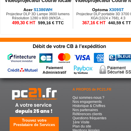
Vidéoprojecteur Courte focale
Vidéoprojecteur Courte f
Acer
S1386WH
Optoma
X309ST
Projecteur DLP 3D Lampe 3600 lumens
Projecteur DLP portable 3D 3700
Résolution 1280 x 800 (WXGA ...
XGA (1024 x 768), 4:3
499,30 € HT
367,16 € HT
599,16 € TTC
440,59 € T
A PROPOS de PC21.FR
Qui sommes-nous ?
Nos engagements
Historique & Chiffres
Nos partenaires
Références clients
Questions fréquentes
Trouvez votre
1ère Visite
Prestataire de Services
Plan du site
Mentions légales