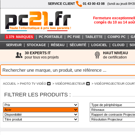
SERVICE CLIENT
01 43 00 43 08
(lundi au jeudi 8H3
Fermeture exceptionnell
congés du 10 au 14 aoû
|
|
|
|
|
1 379 MARQUES
PC PORTABLE
PC FIXE
TABLETTE
COMPO PC
G
|
|
|
|
|
|
SERVEUR
STOCKAGE
RÉSEAU
SÉCURITÉ
LOGICIEL
CLOUD
SO
30 EXPERTS IT
HAUT NIVEAU
pour tous vos projets
de certification
ACCUEIL
> PHOTO TV VIDÉO
> VIDÉOPROJECTEUR
> VIDÉOPROJECTEUR COUR
FILTRER LES PRODUITS :