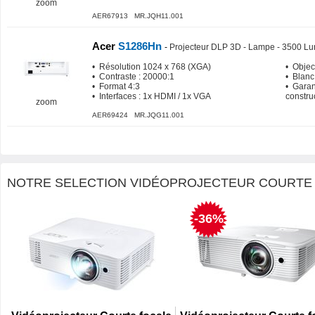
zoom
AER67913 MR.JQH11.001
Acer
S1286Hn
-
Projecteur DLP 3D - Lampe - 3500 L
• Résolution 1024 x 768 (XGA)
• Object
• Contraste : 20000:1
• Blanc
• Format 4:3
• Garan
• Interfaces : 1x HDMI / 1x VGA
constru
zoom
AER69424 MR.JQG11.001
NOTRE SELECTION VIDÉOPROJECTEUR COURTE 
-36%