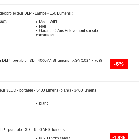
déoprojecteur DLP - Lampe - 150 Lumens
:
480)
• Mode WiFi
• Noir
• Garantie 2 Ans Enlèvement sur site
constructeur
r DLP - portable - 3D - 4000 ANSI lumens - XGA (1024 x 768)
-6%
teur 3LCD - portable - 3400 lumens (blanc) - 3400 lumens
• blanc
DLP - portable - 3D - 4500 ANSI lumens
:
-18%
• 802.11b/g/n sans fil