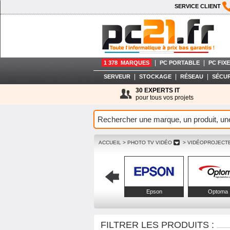
SERVICE CLIENT
|
|
1 378 MARQUES
PC PORTABLE
PC FIXE
|
|
|
SERVEUR
STOCKAGE
RÉSEAU
SÉCUR
30 EXPERTS IT
pour tous vos projets
ACCUEIL
> PHOTO TV VIDÉO
> VIDÉOPROJECT
Epson
Optoma
FILTRER LES PRODUITS :