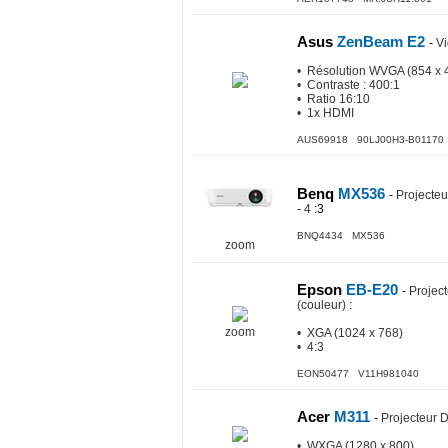
Asus
ZenBeam E2
-
Vi
• Résolution WVGA (854 x 
• Contraste : 400:1
• Ratio 16:10
• 1x HDMI
AUS69918 90LJ00H3-B01170
Benq
MX536
-
Projecteu
- 4
:3
BNQ4434 MX536
zoom
Epson
EB-E20
-
Projec
(couleur)
:
zoom
• XGA (1024 x 768)
• 4:3
EON50477 V11H981040
Acer
M311
-
Projecteur 
• WXGA (1280 x 800)