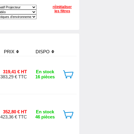
réinitialiser
les filtres
PRIX
DISPO
319,41 € HT
En stock
383,29 € TTC
16 pièces
352,80 € HT
En stock
423,36 € TTC
46 pièces