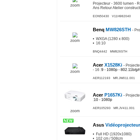
Projecteur - 3600 lumen - 
zoom
Ans Retour Atelier construc
EON50430 V11H982040
Benq
MW826STH
-
Pro
• WXGA (1280 x 800)
zoom
• 16:10
BNQ4442 MW826STH
Acer
X1528Ki
-
Projecte
- 16
:9 - 1080p - 802.11b/g/n
zoom
AER112193 MR.JW011.001
Acer
P1657Ki
-
Project
:10 - 1080p
AER105293 MR.JV411.001
zoom
Asus
Vidéoprojecteu
• Full HD (1920x1080)
• 102 cm / 508cm