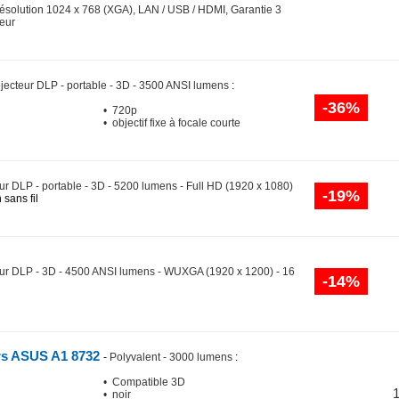
Résolution 1024 x 768 (XGA), LAN / USB / HDMI, Garantie 3
teur
jecteur DLP - portable - 3D - 3500 ANSI lumens
:
-36%
• 720p
• objectif fixe à focale courte
ur DLP - portable - 3D - 5200 lumens - Full HD (1920 x 1080)
-19%
 sans fil
eur DLP - 3D - 4500 ANSI lumens - WUXGA (1920 x 1200) - 16
-14%
rs ASUS A1 8732
-
Polyvalent - 3000 lumens
:
• Compatible 3D
• noir