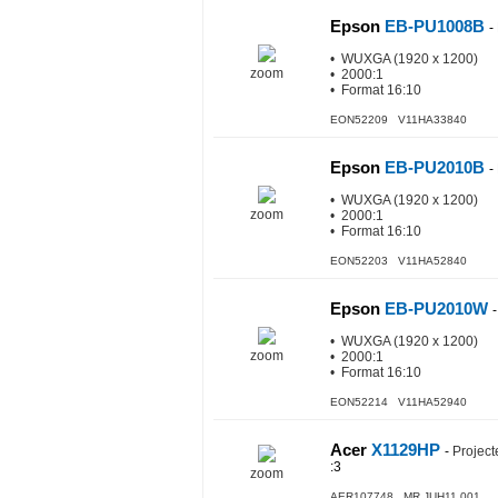
Epson
EB-PU1008B
-
• WUXGA (1920 x 1200)
zoom
• 2000:1
• Format 16:10
EON52209 V11HA33840
Epson
EB-PU2010B
-
• WUXGA (1920 x 1200)
zoom
• 2000:1
• Format 16:10
EON52203 V11HA52840
Epson
EB-PU2010W
• WUXGA (1920 x 1200)
zoom
• 2000:1
• Format 16:10
EON52214 V11HA52940
Acer
X1129HP
-
Project
:3
zoom
AER107748 MR.JUH11.001