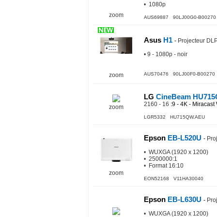
• 1080p
zoom
AUS69887 90LJ00G0-B00270
Asus
H1
-
Projecteur DLP
• 9 - 1080p - noir
AUS70476 90LJ00F0-B00270
zoom
LG
CineBeam HU71
2160 - 16
:9 - 4K - Miracast 
zoom
LGR5332 HU715QW.AEU
Epson
EB-L520U
-
Pro
• WUXGA (1920 x 1200)
• 2500000:1
• Format 16:10
zoom
EON52168 V11HA30040
Epson
EB-L630U
-
Pro
• WUXGA (1920 x 1200)