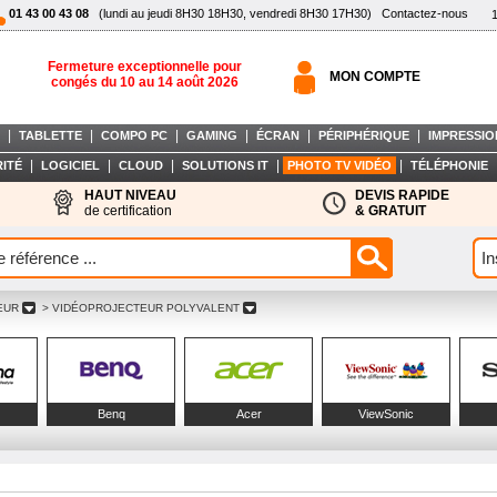
01 43 00 43 08
(lundi au jeudi 8H30 18H30, vendredi 8H30 17H30)
Contactez-nous
Fermeture exceptionnelle pour
MON COMPTE
congés du 10 au 14 août 2026
|
|
|
|
|
|
TABLETTE
COMPO PC
GAMING
ÉCRAN
PÉRIPHÉRIQUE
IMPRESSIO
|
|
|
|
|
ITÉ
LOGICIEL
CLOUD
SOLUTIONS IT
PHOTO TV VIDÉO
TÉLÉPHONIE
HAUT NIVEAU
DEVIS RAPIDE
de certification
& GRATUIT
EUR
> VIDÉOPROJECTEUR POLYVALENT
Benq
Acer
ViewSonic