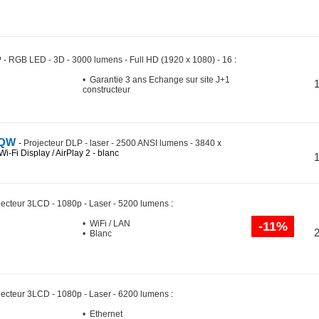
 - RGB LED - 3D - 3000 lumens - Full HD (1920 x 1080) - 16
:
• Garantie 3 ans Echange sur site J+1
constructeur
5QW
-
Projecteur DLP - laser - 2500 ANSI lumens - 3840 x
Wi-Fi Display / AirPlay 2 - blanc
jecteur 3LCD - 1080p - Laser - 5200 lumens
:
• WiFi / LAN
-11%
• Blanc
jecteur 3LCD - 1080p - Laser - 6200 lumens
:
• Ethernet