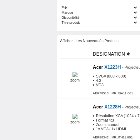
Afficher :
Les Nouveautés Produits
DESIGNATION
Acer
X1223H
-
Projecte
• SVGA (800 x 600)
zoom
• 4:3
• VGA
AER78513 MR.JSA11.001
Acer
X1228H
-
Projecte
• Résolution XGA (1024 x 7
• Format 4:3
zoom
• Zoom manuel
• 1x VGA / 1x HDMI
AER88342 MR.JTH11.001