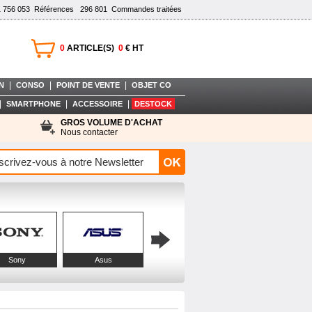
1 756 053
Références
296 801
Commandes traitées
0
ARTICLE(S)
0
€ HT
|
|
|
N
CONSO
POINT DE VENTE
OBJET CO
|
|
|
SMARTPHONE
ACCESSOIRE
DESTOCK
GROS VOLUME D'ACHAT
Nous contacter
Sony
Asus
LG