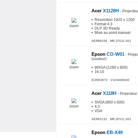
Acer
X1128H
-
Projecte
• Résolution 1920 x 1200
• Format 4:3
zoom
• DLP 3D Ready
• Mise au point manuel
AER88338 MR.JTG11.001
Epson
CO-W01
-
Proje
(couleur)
:
zoom
• WXGA (1280 x 800)
• 16:10
EON53873 V11HA86040
Acer
X118H
-
Projecteur
• SVGA (800 x 600)
zoom
• 4:3
• VGA
AER65132 MR.JPV11.001
Epson
EB-X49