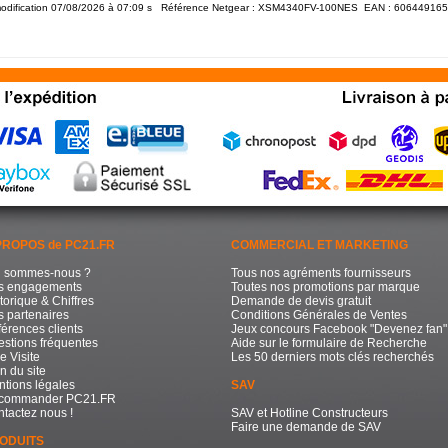
odification 07/08/2026 à 07:09
s Référence Netgear : XSM4340FV-100NES EAN :
606449165
PROPOS de PC21.FR
COMMERCIAL ET MARKETING
i sommes-nous ?
Tous nos agréments fournisseurs
s engagements
Toutes nos promotions par marque
torique & Chiffres
Demande de devis gratuit
 partenaires
Conditions Générales de Ventes
érences clients
Jeux concours Facebook "Devenez fan"
stions fréquentes
Aide sur le formulaire de Recherche
e Visite
Les 50 derniers mots clés recherchés
n du site
tions légales
SAV
commander PC21.FR
tactez nous !
SAV et Hotline Constructeurs
Faire une demande de SAV
ODUITS