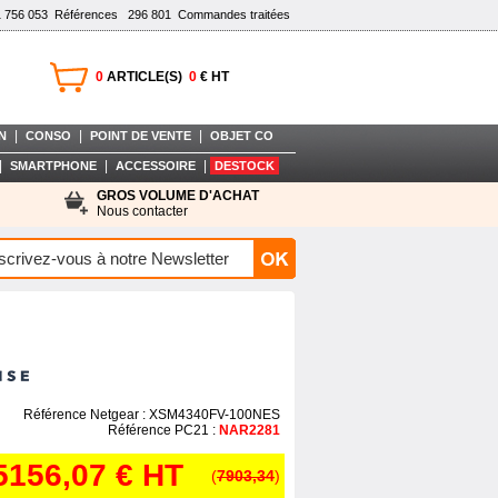
1 756 053
Références
296 801
Commandes traitées
0
ARTICLE(S)
0
€ HT
|
|
|
N
CONSO
POINT DE VENTE
OBJET CO
|
|
|
SMARTPHONE
ACCESSOIRE
DESTOCK
GROS VOLUME D'ACHAT
Nous contacter
Référence Netgear : XSM4340FV-100NES
Référence PC21 :
NAR2281
5156,07 €
HT
(
7903,34
)