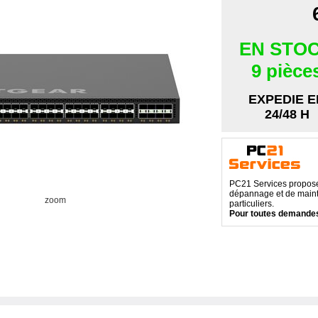
EN STO
9 pièce
EXPEDIE E
24/48 H
PC21 Services propose 
dépannage et de maint
zoom
particuliers.
Pour toutes demandes