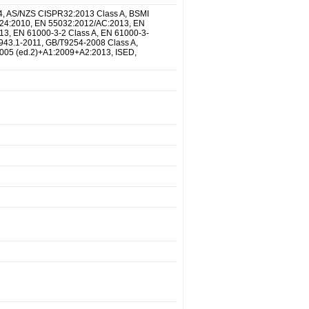
4, AS/NZS CISPR32:2013 Class A, BSMI
24:2010, EN 55032:2012/AC:2013, EN
, EN 61000-3-2 Class A, EN 61000-3-
943.1-2011, GB/T9254-2008 Class A,
2005 (ed.2)+A1:2009+A2:2013, ISED,