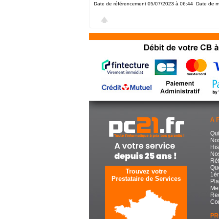
Date de référencement 05/07/2023 à 06:44
Date de m
A 
Qu
No
His
Nos
Réf
Que
Trouvez votre
1èr
Prestataire de Services
Pla
Men
Re
Con
PR