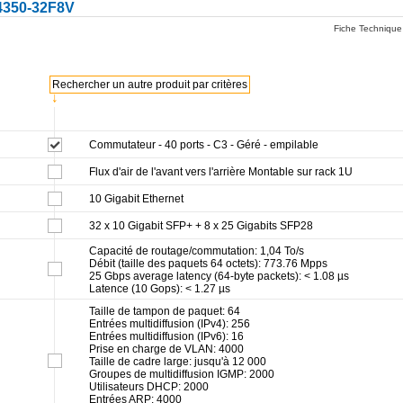
350-32F8V
Fiche Technique
Rechercher un autre produit par critères
↓
Commutateur - 40 ports - C3 - Géré - empilable
Flux d'air de l'avant vers l'arrière Montable sur rack 1U
10 Gigabit Ethernet
32 x 10 Gigabit SFP+ + 8 x 25 Gigabits SFP28
Capacité de routage/commutation: 1,04 To/s
Débit (taille des paquets 64 octets): 773.76 Mpps
25 Gbps average latency (64-byte packets): < 1.08 µs
Latence (10 Gops): < 1.27 µs
Taille de tampon de paquet: 64
Entrées multidiffusion (IPv4): 256
Entrées multidiffusion (IPv6): 16
Prise en charge de VLAN: 4000
Taille de cadre large: jusqu'à 12 000
Groupes de multidiffusion IGMP: 2000
Utilisateurs DHCP: 2000
Entrées ARP: 4000