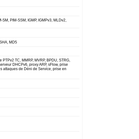
IM-SM, PIM-SSM, IGMP, IGMPv3, MLDv2,
, SHA, MD5
rge PTPv2 TC, MMRP, MVRP, BPDU, STRG,
serveur DHCPv6, proxy ARP, sFlow, prise
s attaques de Déni de Service, prise en