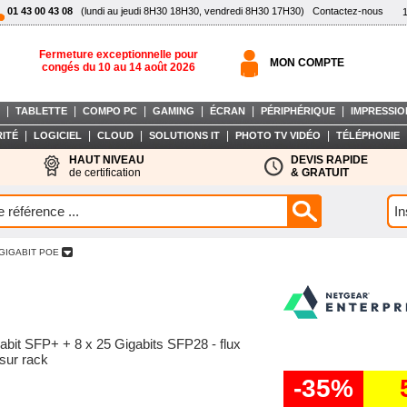
01 43 00 43 08
(lundi au jeudi 8H30 18H30, vendredi 8H30 17H30)
Contactez-nous
Fermeture exceptionnelle pour
MON COMPTE
congés du 10 au 14 août 2026
|
|
|
|
|
|
TABLETTE
COMPO PC
GAMING
ÉCRAN
PÉRIPHÉRIQUE
IMPRESSIO
|
|
|
|
|
ITÉ
LOGICIEL
CLOUD
SOLUTIONS IT
PHOTO TV VIDÉO
TÉLÉPHONIE
HAUT NIVEAU
DEVIS RAPIDE
de certification
& GRATUIT
 GIGABIT POE
abit SFP+ + 8 x 25 Gigabits SFP28 - flux
 sur rack
-35%