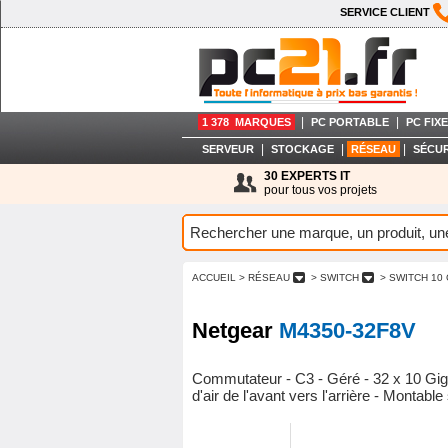
SERVICE CLIENT
|
|
1 378 MARQUES
PC PORTABLE
PC FIXE
|
|
|
SERVEUR
STOCKAGE
RÉSEAU
SÉCUR
30 EXPERTS IT
pour tous vos projets
ACCUEIL
> RÉSEAU
> SWITCH
> SWITCH 10
Netgear
M4350-32F8V
Commutateur - C3 - Géré - 32 x 10 Gig
d'air de l'avant vers l'arrière - Montable