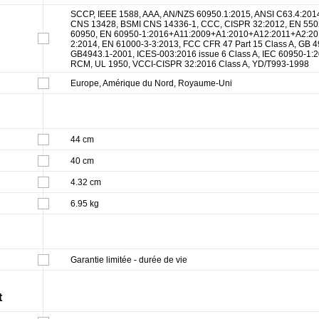
SCCP, IEEE 1588, AAA, AN/NZS 60950.1:2015, ANSI C63.4:201
CNS 13428, BSMI CNS 14336-1, CCC, CISPR 32:2012, EN 550
60950, EN 60950-1:2016+A11:2009+A1:2010+A12:2011+A2:2013
2:2014, EN 61000-3-3:2013, FCC CFR 47 Part 15 Class A, GB 4
GB4943.1-2001, ICES-003:2016 issue 6 Class A, IEC 60950-1:
RCM, UL 1950, VCCI-CISPR 32:2016 Class A, YD/T993-1998
Europe, Amérique du Nord, Royaume-Uni
44 cm
40 cm
4.32 cm
6.95 kg
Garantie limitée - durée de vie
t