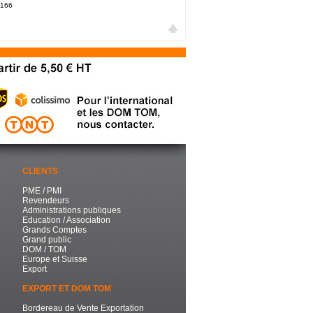
166
CLIENTS
PME / PMI
Revendeurs
Administrations publiques
Education / Association
Grands Comptes
Grand public
DOM / TOM
Europe et Suisse
Export
EXPORT ET DOM TOM
Bordereau de Vente Exportation