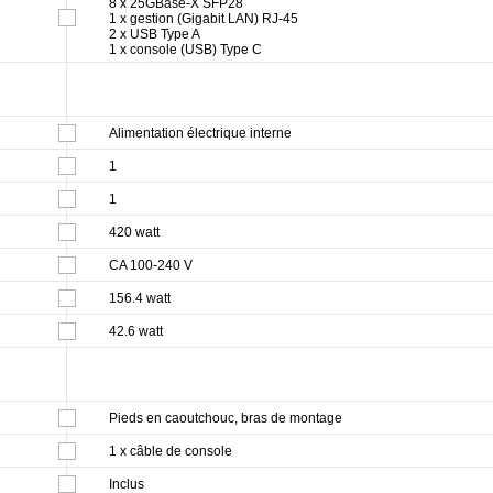
8 x 25GBase-X SFP28
1 x gestion (Gigabit LAN) RJ-45
2 x USB Type A
1 x console (USB) Type C
Alimentation électrique interne
1
1
420 watt
CA 100-240 V
156.4 watt
42.6 watt
Pieds en caoutchouc, bras de montage
1 x câble de console
Inclus