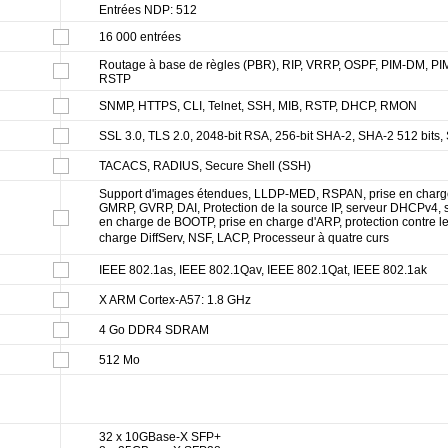
Entrées NDP: 512
16 000 entrées
Routage à base de règles (PBR), RIP, VRRP, OSPF, PIM-DM, P
RSTP
SNMP, HTTPS, CLI, Telnet, SSH, MIB, RSTP, DHCP, RMON
SSL 3.0, TLS 2.0, 2048-bit RSA, 256-bit SHA-2, SHA-2 512 bits
TACACS, RADIUS, Secure Shell (SSH)
Support d'images étendues, LLDP-MED, RSPAN, prise en cha
GMRP, GVRP, DAI, Protection de la source IP, serveur DHCPv4, 
en charge de BOOTP, prise en charge d'ARP, protection contre le
charge DiffServ, NSF, LACP, Processeur à quatre curs
IEEE 802.1as, IEEE 802.1Qav, IEEE 802.1Qat, IEEE 802.1ak
X ARM Cortex-A57: 1.8 GHz
4 Go DDR4 SDRAM
512 Mo
32 x 10GBase-X SFP+