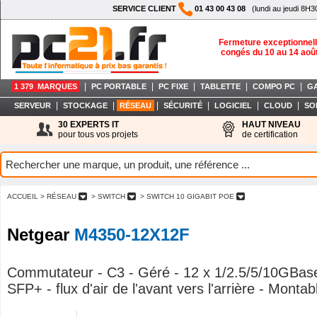
SERVICE CLIENT
01 43 00 43 08
(lundi au jeudi 8H3
Fermeture exceptionnell
congés du 10 au 14 aoû
|
|
|
|
|
1 379 MARQUES
PC PORTABLE
PC FIXE
TABLETTE
COMPO PC
G
|
|
|
|
|
|
SERVEUR
STOCKAGE
RÉSEAU
SÉCURITÉ
LOGICIEL
CLOUD
SO
30 EXPERTS IT
HAUT NIVEAU
pour tous vos projets
de certification
ACCUEIL
> RÉSEAU
> SWITCH
> SWITCH 10 GIGABIT POE
Netgear
M4350-12X12F
Commutateur - C3 - Géré - 12 x 1/2.5/5/10GBas
SFP+ - flux d'air de l'avant vers l'arrière - Montab