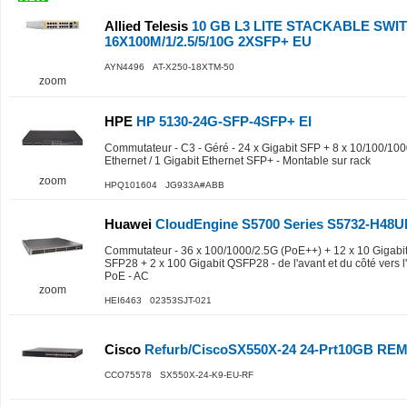
Allied Telesis
10 GB L3 LITE STACKABLE SWI
16X100M/1/2.5/5/10G 2XSFP+ EU
AYN4496 AT-X250-18XTM-50
zoom
HPE
HP 5130-24G-SFP-4SFP+ EI
Commutateur - C3 - Géré - 24 x Gigabit SFP + 8 x 10/100/100
Ethernet / 1 Gigabit Ethernet SFP+ - Montable sur rack
zoom
HPQ101604 JG933A#ABB
Huawei
CloudEngine S5700 Series S5732-H48
Commutateur - 36 x 100/1000/2.5G (PoE++) + 12 x 10 Gigabit 
SFP28 + 2 x 100 Gigabit QSFP28 - de l'avant et du côté vers l'
PoE - AC
zoom
HEI6463 02353SJT-021
Cisco
Refurb/CiscoSX550X-24 24-Prt10GB R
CCO75578 SX550X-24-K9-EU-RF