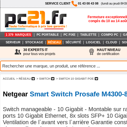
SERVICE CLIENT
01 43 00 43 08
(lundi au jeudi 8H3
Fermeture exceptionnell
congés du 10 au 14 aoû
|
|
|
|
|
1 379 MARQUES
PC PORTABLE
PC FIXE
TABLETTE
COMPO PC
G
|
|
|
|
|
|
SERVEUR
STOCKAGE
RÉSEAU
SÉCURITÉ
LOGICIEL
CLOUD
SO
30 EXPERTS IT
HAUT NIVEAU
pour tous vos projets
de certification
ACCUEIL
> RÉSEAU
> SWITCH
> SWITCH 10 GIGABIT POE
Netgear
Smart Switch Prosafe M4300-
Switch manageable - 10 Gigabit - Montable sur ra
ports 10 Gigabit Ethernet, 8x slots SFP+ 10 Gigab
Ventilation de l`avant vers l`arrière Garantie cons