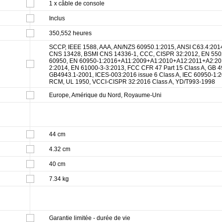
1 x câble de console
Inclus
350,552 heures
SCCP, IEEE 1588, AAA, AN/NZS 60950.1:2015, ANSI C63.4:201
CNS 13428, BSMI CNS 14336-1, CCC, CISPR 32:2012, EN 550
60950, EN 60950-1:2016+A11:2009+A1:2010+A12:2011+A2:2013
2:2014, EN 61000-3-3:2013, FCC CFR 47 Part 15 Class A, GB 4
GB4943.1-2001, ICES-003:2016 issue 6 Class A, IEC 60950-1:
RCM, UL 1950, VCCI-CISPR 32:2016 Class A, YD/T993-1998
Europe, Amérique du Nord, Royaume-Uni
44 cm
4.32 cm
40 cm
7.34 kg
Garantie limitée - durée de vie