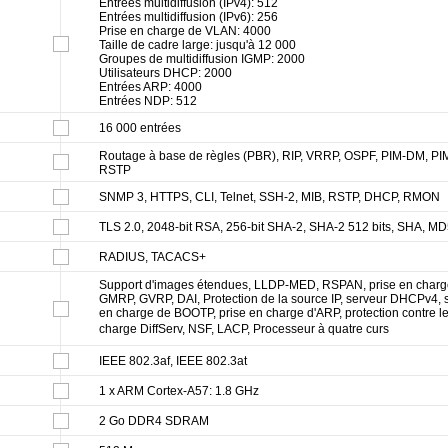
Entrées multidiffusion (IPv4): 512
Entrées multidiffusion (IPv6): 256
Prise en charge de VLAN: 4000
Taille de cadre large: jusqu'à 12 000
Groupes de multidiffusion IGMP: 2000
Utilisateurs DHCP: 2000
Entrées ARP: 4000
Entrées NDP: 512
16 000 entrées
Routage à base de règles (PBR), RIP, VRRP, OSPF, PIM-DM, P
RSTP
SNMP 3, HTTPS, CLI, Telnet, SSH-2, MIB, RSTP, DHCP, RMON
TLS 2.0, 2048-bit RSA, 256-bit SHA-2, SHA-2 512 bits, SHA, M
RADIUS, TACACS+
Support d'images étendues, LLDP-MED, RSPAN, prise en cha
GMRP, GVRP, DAI, Protection de la source IP, serveur DHCPv4, 
en charge de BOOTP, prise en charge d'ARP, protection contre le
charge DiffServ, NSF, LACP, Processeur à quatre curs
IEEE 802.3af, IEEE 802.3at
1 x ARM Cortex-A57: 1.8 GHz
2 Go DDR4 SDRAM