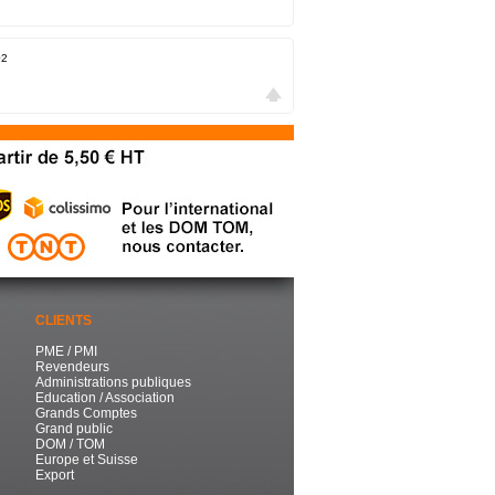
02
CLIENTS
PME / PMI
Revendeurs
Administrations publiques
Education / Association
Grands Comptes
Grand public
DOM / TOM
Europe et Suisse
Export