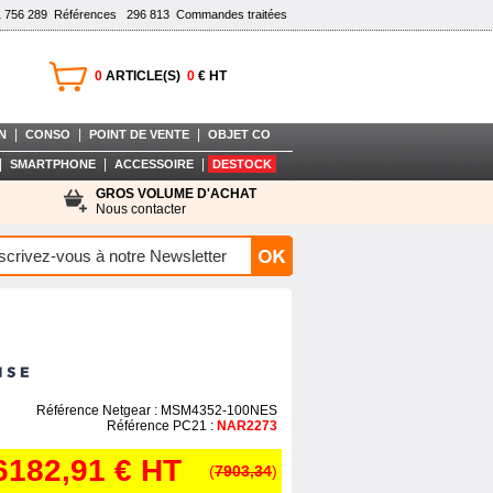
1 756 289
Références
296 813
Commandes traitées
0
ARTICLE(S)
0
€ HT
|
|
|
N
CONSO
POINT DE VENTE
OBJET CO
|
|
|
SMARTPHONE
ACCESSOIRE
DESTOCK
GROS VOLUME D'ACHAT
Nous contacter
Référence Netgear : MSM4352-100NES
Référence PC21 :
NAR2273
6182,91 €
HT
(
7903,34
)