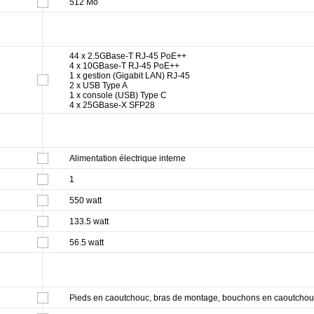
512 Mo
44 x 2.5GBase-T RJ-45 PoE++
4 x 10GBase-T RJ-45 PoE++
1 x gestion (Gigabit LAN) RJ-45
2 x USB Type A
1 x console (USB) Type C
4 x 25GBase-X SFP28
Alimentation électrique interne
1
550 watt
133.5 watt
56.5 watt
Pieds en caoutchouc, bras de montage, bouchons en caoutcho