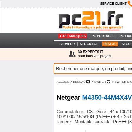
SERVICE CLIENT
|
|
1 379 MARQUES
PC PORTABLE
PC FIXE
|
|
|
SERVEUR
STOCKAGE
RÉSEAU
SÉCUR
30 EXPERTS IT
pour tous vos projets
ACCUEIL
> RÉSEAU
> SWITCH
> SWITCH GI
Netgear
M4350-44M4X4V
Commutateur - C3 - Géré - 44 x 100/1
100/1000/2.5/5/10G (PoE++) + 4 x 25 Gig
l'arrière - Montable sur rack - PoE++ 