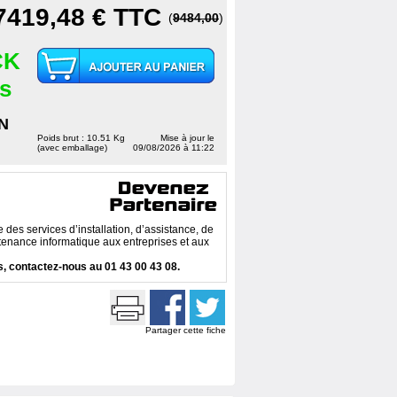
7419,48 €
TTC
(
9484,00
)
CK
es
N
Poids brut : 10.51 Kg
Mise à jour le
(avec emballage)
09/08/2026 à 11:22
des services d’installation, d’assistance, de
enance informatique aux entreprises et aux
, contactez-nous au 01 43 00 43 08.
Partager cette fiche