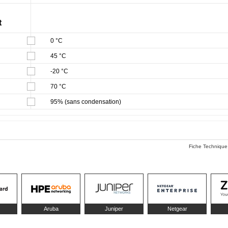
t
0 °C
45 °C
-20 °C
70 °C
95% (sans condensation)
Fiche Technique
Aruba
Juniper
Netgear