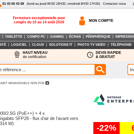
01 43 00 43 08
(lundi au jeudi 8H30 18H30, vendredi 8H30 17H30)
Contactez-nous
Fermeture exceptionnelle pour
MON COMPTE
congés du 10 au 14 août 2026
|
|
|
|
|
|
TABLETTE
COMPO PC
GAMING
ÉCRAN
PÉRIPHÉRIQUE
IMPRESSIO
|
|
|
|
|
ITÉ
LOGICIEL
CLOUD
SOLUTIONS IT
PHOTO TV VIDÉO
TÉLÉPHONIE
HAUT NIVEAU
DEVIS RAPIDE
de certification
& GRATUIT
GABIT MANAGEABLE NON POE
000/2.5G (PoE++) + 4 x
abits SFP28 - flux d'air de l'avant vers
(3314 W)
-22%