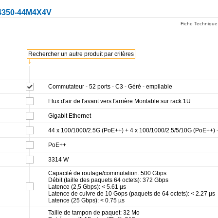
350-44M4X4V
Fiche Technique
Rechercher un autre produit par critères
↓
Commutateur - 52 ports - C3 - Géré - empilable
Flux d'air de l'avant vers l'arrière Montable sur rack 1U
Gigabit Ethernet
44 x 100/1000/2.5G (PoE++) + 4 x 100/1000/2.5/5/10G (PoE++) 
PoE++
3314 W
Capacité de routage/commutation: 500 Gbps
Débit (taille des paquets 64 octets): 372 Gbps
Latence (2,5 Gbps): < 5.61 µs
Latence de cuivre de 10 Gops (paquets de 64 octets): < 2.27 µs
Latence (25 Gbps): < 0.75 µs
Taille de tampon de paquet: 32 Mo