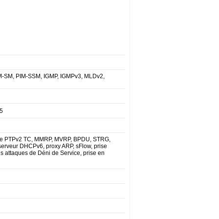
IM-SM, PIM-SSM, IGMP, IGMPv3, MLDv2,
D5
rge PTPv2 TC, MMRP, MVRP, BPDU, STRG,
serveur DHCPv6, proxy ARP, sFlow, prise
s attaques de Déni de Service, prise en