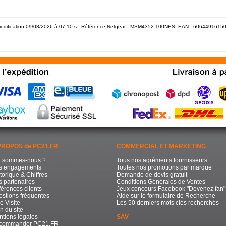
odification 09/08/2026 à 07:10
s Référence Netgear : MSM4352-100NES EAN :
6064491615
PROPOS de PC21.FR
COMMERCIAL ET MARKETING
i sommes-nous ?
Tous nos agréments fournisseurs
s engagements
Toutes nos promotions par marque
torique & Chiffres
Demande de devis gratuit
 partenaires
Conditions Générales de Ventes
érences clients
Jeux concours Facebook "Devenez fan"
stions fréquentes
Aide sur le formulaire de Recherche
e Visite
Les 50 derniers mots clés recherchés
n du site
tions légales
SAV
commander PC21.FR