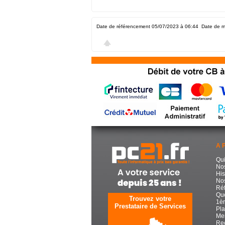
Date de référencement 05/07/2023 à 06:44
Date de m
A 
Qu
No
His
Nos
Réf
Que
Trouvez votre
1èr
Prestataire de Services
Pla
Men
Re