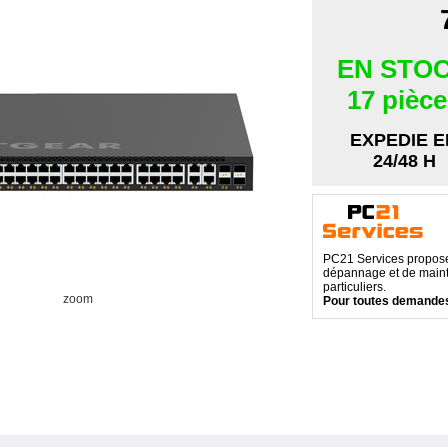
EN STO
17 pièc
EXPEDIE E
24/48 H
PC21 Services propose 
dépannage et de maint
particuliers.
zoom
Pour toutes demandes