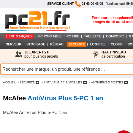
SERVICE CLIENT
01 43 00 43 08
(lundi au jeudi 8H3
Fermeture exceptionnell
congés du 10 au 14 aoû
|
|
|
|
|
1 379 MARQUES
PC PORTABLE
PC FIXE
TABLETTE
COMPO PC
G
|
|
|
|
|
|
SERVEUR
STOCKAGE
RÉSEAU
SÉCURITÉ
LOGICIEL
CLOUD
SO
30 EXPERTS IT
HAUT NIVEAU
pour tous vos projets
de certification
ACCUEIL
> SÉCURITÉ
> ANTIVIRUS PC & MOBILES
> ANTIVIRUS 5 POSTES
McAfee
AntiVirus Plus 5-PC 1 an
McAfee AntiVirus Plus 5-PC 1 an