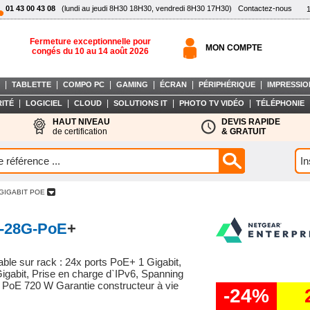
01 43 00 43 08
(lundi au jeudi 8H30 18H30, vendredi 8H30 17H30)
Contactez-nous
Fermeture exceptionnelle pour
MON COMPTE
congés du 10 au 14 août 2026
|
|
|
|
|
|
TABLETTE
COMPO PC
GAMING
ÉCRAN
PÉRIPHÉRIQUE
IMPRESSIO
|
|
|
|
|
ITÉ
LOGICIEL
CLOUD
SOLUTIONS IT
PHOTO TV VIDÉO
TÉLÉPHONIE
HAUT NIVEAU
DEVIS RAPIDE
de certification
& GRATUIT
 GIGABIT POE
-28G-PoE
+
ble sur rack : 24x ports PoE+ 1 Gigabit,
Gigabit, Prise en charge d`IPv6, Spanning
 PoE 720 W Garantie constructeur à vie
-24%