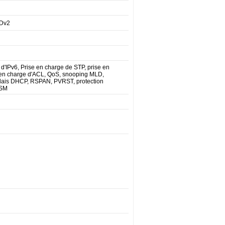
LDv2
 d'IPv6, Prise en charge de STP, prise en
en charge d'ACL, QoS, snooping MLD,
relais DHCP, RSPAN, PVRST, protection
SSM