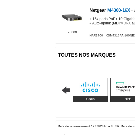
Netgear
M4300-16X
-
• 16x ports PoE+ 10 Gigabi
• Auto-uplink (MDI/MDI-X a
zoom
NAR1760 XSM4316PA-100NE
TOUTES NOS MARQUES
Cisco
HPE
Date de référencement 19/03/2016 à 06:36
Date de m