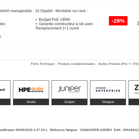
Switch manageable - 10 Gigabit - Montable sur rack
:
t
• Budget PoE 199W
-28%
uto)
• Garantie constructeur à vie avec
Remplacement J+1 ouvré
S
Fiche Technique
Produits complémentaires
Autres Produits (Prix +/- 5%)
Aruba
Juniper
Netgear
odification 06/08/2026 à 07:29
s Référence Netgear : GSM4328PB-100NES EAN :
60644911