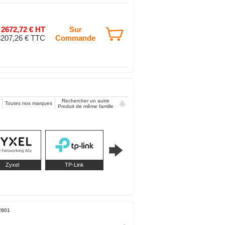
2672,72 € HT
Sur
3207,26 € TTC
Commande
Rechercher un autre
Toutes nos marques
Produit de même famille
Zyxel
TP-Link
Huawei
Qnap
2801