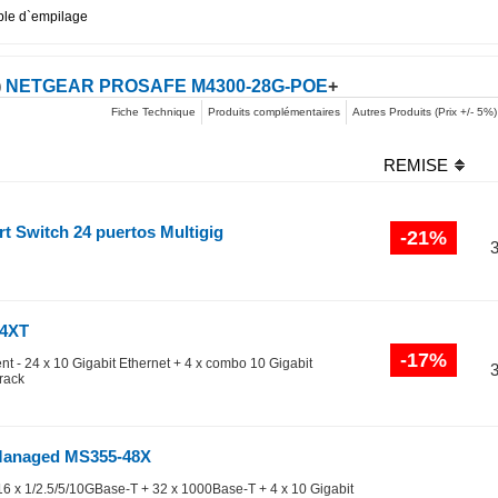
ble d`empilage
)
NETGEAR PROSAFE M4300-28G-POE
+
Fiche Technique
Produits complémentaires
Autres Produits (Prix +/- 5%)
REMISE
t Switch 24 puertos Multigig
-21%
24XT
-17%
ent - 24 x 10 Gigabit Ethernet + 4 x combo 10 Gigabit
rack
Managed MS355-48X
16 x 1/2.5/5/10GBase-T + 32 x 1000Base-T + 4 x 10 Gigabit