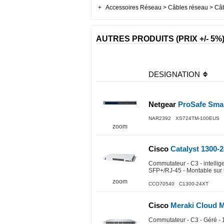
+
Accessoires Réseau > Câbles réseau > Câ
AUTRES PRODUITS (PRIX +/- 5%
DESIGNATION
Netgear
ProSafe Smar
NAR2392 XS724TM-100EUS
zoom
Cisco
Catalyst 1300-
Commutateur - C3 - intellig
SFP+/RJ-45 - Montable sur 
zoom
CCO70540 C1300-24XT
Cisco
Meraki Cloud 
Commutateur - C3 - Géré - 