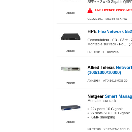
SFP+ + 2 x 40 Gigabit QSFP
UNE LICENCE CISCO MERA
zoom
CCO22101 MS355-48X-HW
HPE
FlexNetwork 552
Commutateur - C3 - Géré - 2
Montable sur rack - PoE+ (
zoom
HPE450101 R8M28A
Allied Telesis
Network
(100/1000/10000)
AYN2984 AT-XS916MXS-30
zoom
Netgear
Smart Manag
Montable sur rack
:
• 22x ports 10 Gigabit
• 2x slots SFP+ 10 Gigabit
• IGMP snooping
zoom
NAR1500 XS724EM-100EUS