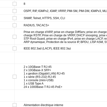
8
OSPF, RIP, IGMPv2, IGMP, VRRP, PIM-SM, PIM-DM, IGMPv3, M
SNMP, Telnet, HTTPS, SSH, CLI
RADIUS, TACACS+
Prise en charge d'ARP, prise en charge DiffServ, prise en charge
charge RSTP, Prise en charge de VRRP, DHCP snooping, prise 
STP Root Guard, prise en charge IPv4, prise en charge LACP, 
ARP dynamique, Protection de la source IP, BPDU, LISP ASM, 
IEEE 802.3ad (LACP), IEEE 802.3az
2 x 10GBase-T RJ-45
2 x 10GBase-X SFP+
1 x gestion (Gigabit LAN) RJ-45
1 x série (RS-232) RJ-45
1 x console (mini-USB)
1 x USB Type A
24 x 1000Base-T RJ-45 PoE+
Alimentation électrique interne