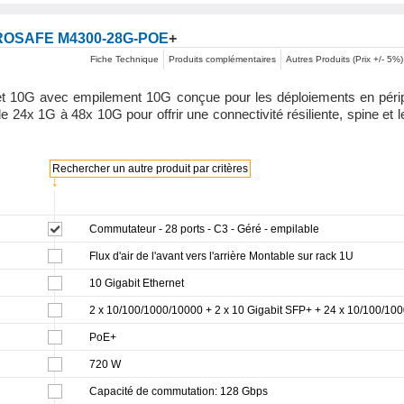
OSAFE M4300-28G-POE
+
Fiche Technique
Produits complémentaires
Autres Produits (Prix +/- 5%)
 et 10G avec empilement 10G conçue pour les déploiements en péri
24x 1G à 48x 10G pour offrir une connectivité résiliente, spine et le
Rechercher un autre produit par critères
↓
Commutateur - 28 ports - C3 - Géré - empilable
Flux d'air de l'avant vers l'arrière Montable sur rack 1U
10 Gigabit Ethernet
2 x 10/100/1000/10000 + 2 x 10 Gigabit SFP+ + 24 x 10/100/10
PoE+
720 W
Capacité de commutation: 128 Gbps