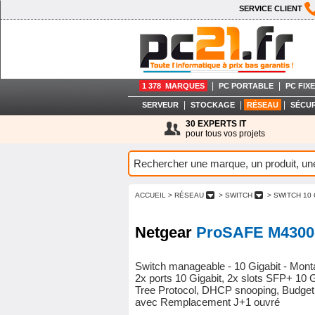
SERVICE CLIENT
|
|
1 378 MARQUES
PC PORTABLE
PC FIXE
|
|
|
SERVEUR
STOCKAGE
RÉSEAU
SÉCUR
30 EXPERTS IT
pour tous vos projets
ACCUEIL
> RÉSEAU
> SWITCH
> SWITCH 10
Netgear
ProSAFE M4300
Switch manageable - 10 Gigabit - Monta
2x ports 10 Gigabit, 2x slots SFP+ 10 
Tree Protocol, DHCP snooping, Budget
avec Remplacement J+1 ouvré