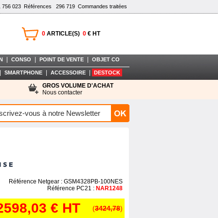
1 756 023
Références
296 719
Commandes traitées
0
ARTICLE(S)
0
€ HT
|
|
|
N
CONSO
POINT DE VENTE
OBJET CO
|
|
|
SMARTPHONE
ACCESSOIRE
DESTOCK
GROS VOLUME D'ACHAT
Nous contacter
Référence Netgear : GSM4328PB-100NES
Référence PC21 :
NAR1248
2598,03 €
HT
(
3424,78
)