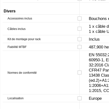
Divers
Bouchons e
Accessoires inclus
1 x câble 
Câbles inclus
1 x câble
Inclus
Kit de montage pour rack
487,900 he
Fiabilité MTBF
EN 55032:
60950-1, 
32:2016 C
CFR47 Part
Normes de conformité
13438 Clas
(ed.2)+A1:
1:2006+A1
1:2015, C
Europe
Localisation