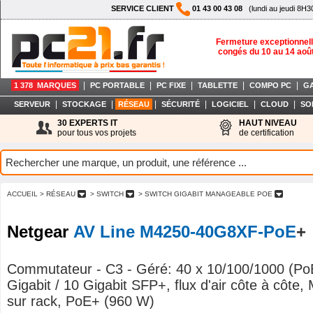
SERVICE CLIENT
01 43 00 43 08
(lundi au jeudi 8H3
Fermeture exceptionnell
congés du 10 au 14 aoû
|
|
|
|
|
1 378 MARQUES
PC PORTABLE
PC FIXE
TABLETTE
COMPO PC
G
|
|
|
|
|
|
SERVEUR
STOCKAGE
RÉSEAU
SÉCURITÉ
LOGICIEL
CLOUD
SO
30 EXPERTS IT
HAUT NIVEAU
pour tous vos projets
de certification
ACCUEIL
> RÉSEAU
> SWITCH
> SWITCH GIGABIT MANAGEABLE POE
Netgear
AV Line M4250-40G8XF-PoE
+
Commutateur - C3 - Géré: 40 x 10/100/1000 (Po
Gigabit / 10 Gigabit SFP+, flux d'air côte à côte,
sur rack, PoE+ (960 W)