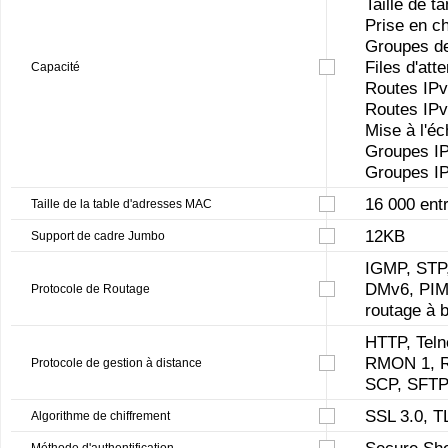
Taille de 
Prise en c
Groupes de
Files d'att
Capacité
Routes IPv
Routes IPv
Mise à l'éc
Groupes IPv
Groupes IPv
16 000 ent
Taille de la table d'adresses MAC
12KB
Support de cadre Jumbo
IGMP, STP
DMv6, PIM-
Protocole de Routage
routage à 
HTTP, Tel
RMON 1, R
Protocole de gestion à distance
SCP, SFT
SSL 3.0, T
Algorithme de chiffrement
Secure Sh
Méthode d'authentification