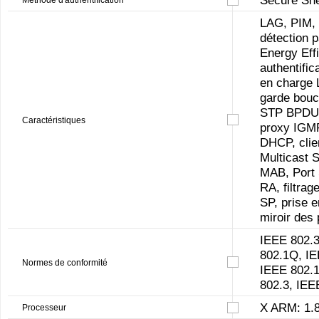
LAG, PIM, 
détection p
Energy Eff
authentifi
en charge 
garde bouc
STP BPDU 
Caractéristiques
proxy IGMP
DHCP, clie
Multicast 
MAB, Port 
RA, filtra
SP, prise 
miroir des 
IEEE 802.3
802.1Q, IE
Normes de conformité
IEEE 802.1
802.3, IEE
X ARM: 1.
Processeur