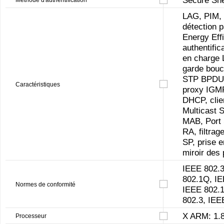
LAG, PIM, 
détection p
Energy Eff
authentifi
en charge 
garde bouc
STP BPDU 
Caractéristiques
proxy IGMP
DHCP, clie
Multicast 
MAB, Port 
RA, filtra
SP, prise 
miroir des 
IEEE 802.3
802.1Q, IE
Normes de conformité
IEEE 802.1
802.3, IEE
X ARM: 1.
Processeur