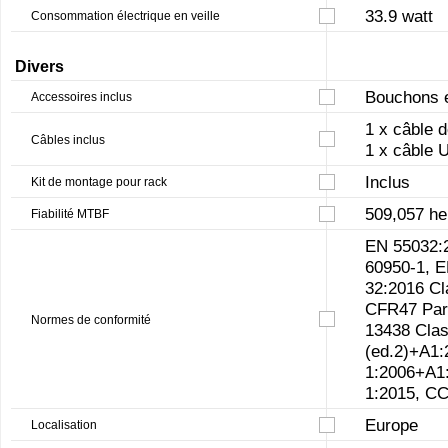
33.9 watt
Consommation électrique en veille
Divers
Bouchons e
Accessoires inclus
1 x câble 
Câbles inclus
1 x câble
Inclus
Kit de montage pour rack
509,057 he
Fiabilité MTBF
EN 55032:
60950-1, 
32:2016 C
CFR47 Part
Normes de conformité
13438 Clas
(ed.2)+A1:
1:2006+A1
1:2015, C
Europe
Localisation