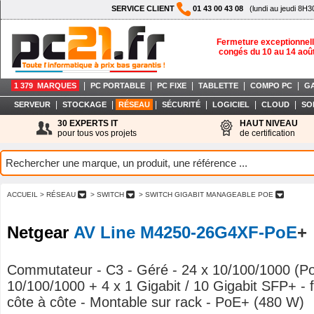
SERVICE CLIENT
01 43 00 43 08
(lundi au jeudi 8H3
Fermeture exceptionnell
congés du 10 au 14 aoû
|
|
|
|
|
1 379 MARQUES
PC PORTABLE
PC FIXE
TABLETTE
COMPO PC
G
|
|
|
|
|
|
SERVEUR
STOCKAGE
RÉSEAU
SÉCURITÉ
LOGICIEL
CLOUD
SO
30 EXPERTS IT
HAUT NIVEAU
pour tous vos projets
de certification
ACCUEIL
> RÉSEAU
> SWITCH
> SWITCH GIGABIT MANAGEABLE POE
Netgear
AV Line M4250-26G4XF-PoE
+
Commutateur - C3 - Géré - 24 x 10/100/1000 (P
10/100/1000 + 4 x 1 Gigabit / 10 Gigabit SFP+ - fl
côte à côte - Montable sur rack - PoE+ (480 W)