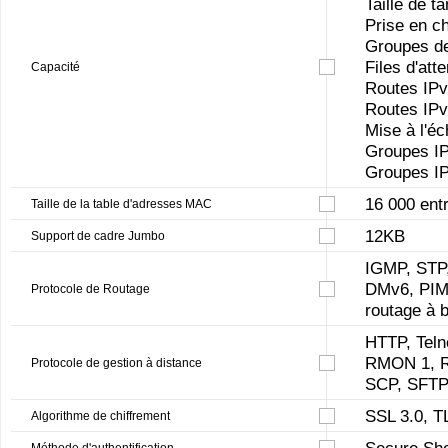
Taille de 
Prise en c
Groupes de
Files d'att
Capacité
Routes IPv
Routes IPv
Mise à l'éc
Groupes IPv
Groupes IPv
16 000 ent
Taille de la table d'adresses MAC
12KB
Support de cadre Jumbo
IGMP, STP
DMv6, PIM-
Protocole de Routage
routage à 
HTTP, Tel
RMON 1, R
Protocole de gestion à distance
SCP, SFT
SSL 3.0, T
Algorithme de chiffrement
Secure Sh
Méthode d'authentification