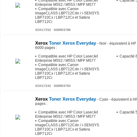
• Compatible avec HP Color LaserJet
• Capacité 
Enterprise M552 / M553 / MFP M577
• Compatible avec Canon
imageCLASS LBP712Cdn / i-SENSYS
LBP710Cx / LBP712Cx et Satera
LBP712Ci
XOX17252 006R03796
Xerox
Toner Xerox Everyday
-
Noir - équivalent à 
6000 pages
:
• Compatible avec HP Color LaserJet
• Capacité 
Enterprise M552 / M553 / MFP M577
• Compatible avec Canon
imageCLASS LBP712Cdn / i-SENSYS
LBP710Cx / LBP712Cx et Satera
LBP712Ci
XOX17242 006R03793
Xerox
Toner Xerox Everyday
-
Cyan - équivalent à
pages
:
• Compatible avec HP Color LaserJet
• Capacité 
Enterprise M552 / M553 / MFP M577
• Compatible avec Canon
imageCLASS LBP712Cdn / i-SENSYS
LBP710Cx / LBP712Cx et Satera
LBP712Ci