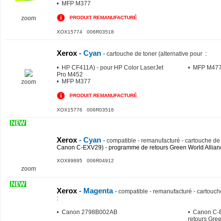
• MFP M377
zoom
PRODUIT REMANUFACTURÉ
XOX15774 006R03518
Xerox
- Cyan
-
cartouche de toner (alternative pour
:
• HP CF411A) - pour HP Color LaserJet
• MFP M47
Pro M452
• MFP M377
zoom
PRODUIT REMANUFACTURÉ
XOX15776 006R03516
Xerox
- Cyan
-
compatible - remanufacturé - cartouche de 
Canon C-EXV29) - programme de retours Green World Allian
XOX89895 006R04912
zoom
Xerox
- Magenta
-
compatible - remanufacturé - cartouch
:
• Canon 2798B002AB
• Canon C-
retours Gree