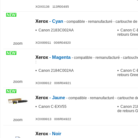
XOX0136 113R00495
Xerox
- Cyan
-
compatible - remanufacturé - cartouche de 
• Canon 2183C002AA
• Canon C-
retours Gree
XOX89911 006R04920
zoom
Xerox
- Magenta
-
compatible - remanufacturé - cartouch
:
• Canon 2184C002AA
• Canon C-
retours Gree
zoom
XOX89912 006R04921
Xerox
- Jaune
-
compatible - remanufacturé - cartouche de
• Canon C-EXV55
• Canon 21
de retours G
XOX89913 006R04922
zoom
Xerox
- Noir