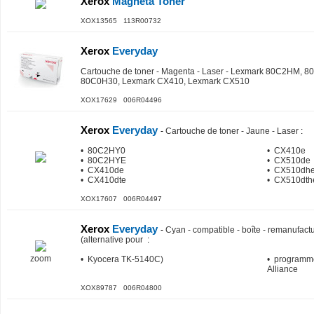
Xerox
Magneta Toner
XOX13565 113R00732
Xerox
Everyday
Cartouche de toner - Magenta - Laser - Lexmark 80C2HM, 
80C0H30, Lexmark CX410, Lexmark CX510
XOX17629 006R04496
Xerox
Everyday
-
Cartouche de toner - Jaune - Laser
:
• 80C2HY0
• CX410e
• 80C2HYE
• CX510de
• CX410de
• CX510dh
• CX410dte
• CX510dth
XOX17607 006R04497
Xerox
Everyday
-
Cyan - compatible - boîte - remanufactu
(alternative pour
:
zoom
• Kyocera TK-5140C)
• programme
Alliance
XOX89787 006R04800