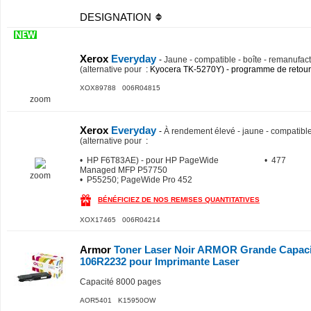
DESIGNATION
Xerox
Everyday
-
Jaune - compatible - boîte - remanufact
(alternative pour
: Kyocera TK-5270Y) - programme de retour
XOX89788 006R04815
zoom
Xerox
Everyday
-
À rendement élevé - jaune - compatible
(alternative pour
:
• HP F6T83AE) - pour HP PageWide
• 477
Managed MFP P57750
zoom
• P55250; PageWide Pro 452
BÉNÉFICIEZ DE NOS REMISES QUANTITATIVES
XOX17465 006R04214
Armor
Toner Laser Noir ARMOR Grande Capaci
106R2232 pour Imprimante Laser
Capacité 8000 pages
AOR5401 K15950OW