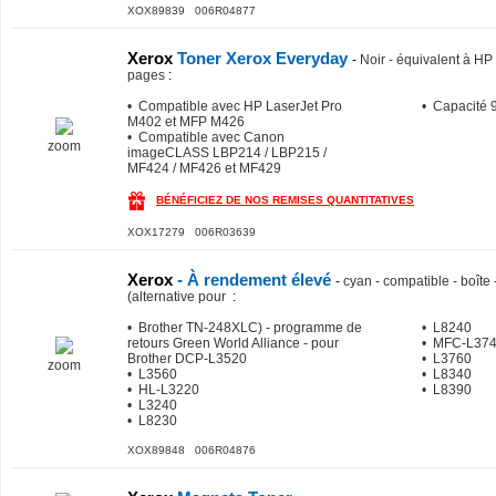
XOX89839 006R04877
Xerox
Toner Xerox Everyday
-
Noir - équivalent à 
pages
:
• Compatible avec HP LaserJet Pro
• Capacité 
M402 et MFP M426
• Compatible avec Canon
zoom
imageCLASS LBP214 / LBP215 /
MF424 / MF426 et MF429
BÉNÉFICIEZ DE NOS REMISES QUANTITATIVES
XOX17279 006R03639
Xerox
- À rendement élevé
-
cyan - compatible - boîte
(alternative pour
:
• Brother TN-248XLC) - programme de
• L8240
retours Green World Alliance - pour
• MFC-L37
Brother DCP-L3520
• L3760
zoom
• L3560
• L8340
• HL-L3220
• L8390
• L3240
• L8230
XOX89848 006R04876