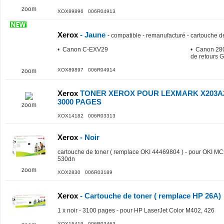
zoom
XOX89896 006R04913
Xerox
- Jaune
-
compatible - remanufacturé - cartouche de
• Canon C-EXV29
• Canon 28
de retours G
XOX89897 006R04914
zoom
Xerox
TONER XEROX POUR LEXMARK X203A
3000 PAGES
zoom
XOX14182 006R03313
Xerox
- Noir
cartouche de toner ( remplace OKI 44469804 ) - pour OKI 
530dn
zoom
XOX2830 006R03189
Xerox
- Cartouche de toner ( remplace HP 26A)
1 x noir - 3100 pages - pour HP LaserJet Color M402, 426
XOX15419 006R03463