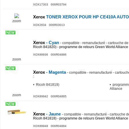
XOX17303 006R03794
Xerox
TONER XEROX POUR HP CE410A AUTO
zoom
XOX2834 006R03013
Xerox
- Cyan
-
compatible - remanufacturé - cartouche de 
Ricoh 841820) - programme de retours Green World Alliance
XOX89936 006R04886
zoom
Xerox
- Magenta
-
compatible - remanufacturé - cartouch
:
• Ricoh 841819)
• programme
Alliance
zoom
XOX89942 006R04885
Xerox
- Jaune
-
compatible - remanufacturé - cartouche de
Ricoh 841818) - programme de retours Green World Alliance
XOX89948 006R04884