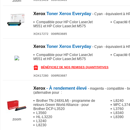
zoom
Xerox
Toner Xerox Everyday
-
Cyan - équivalent à 
• Compatible pour HP Color LaserJet
• Capacité 
M551 et HP Color LaserJet M575
XOX17272 006R03685
Xerox
Toner Xerox Everyday
-
Cyan - équivalent à 
• Compatible pour HP Color LaserJet
• Capacité 
M551 et HP Color LaserJet M575
BÉNÉFICIEZ DE NOS REMISES QUANTITATIVES
XOX17280 006R03687
Xerox
- À rendement élevé
-
magenta - compatible - bo
(alternative pour
:
• Brother TN-248XLM) - programme de
• L8240
retours Green World Alliance - pour
• MFC-L37
Brother DCP-L3520
• L3760
• L3560
• L8340
• HL-L3220
• L8390
zoom
• L3240
• L8230