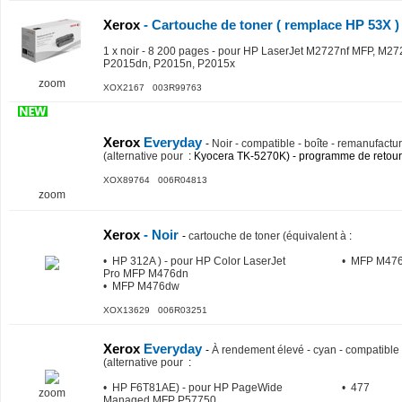
Xerox
- Cartouche de toner ( remplace HP 53X )
1 x noir - 8 200 pages - pour HP LaserJet M2727nf MFP, M2
P2015dn, P2015n, P2015x
zoom
XOX2167 003R99763
Xerox
Everyday
-
Noir - compatible - boîte - remanufactu
(alternative pour
: Kyocera TK-5270K) - programme de retour
XOX89764 006R04813
zoom
Xerox
- Noir
-
cartouche de toner (équivalent à
:
• HP 312A ) - pour HP Color LaserJet
• MFP M47
Pro MFP M476dn
• MFP M476dw
XOX13629 006R03251
Xerox
Everyday
-
À rendement élevé - cyan - compatible 
(alternative pour
:
• HP F6T81AE) - pour HP PageWide
• 477
zoom
Managed MFP P57750