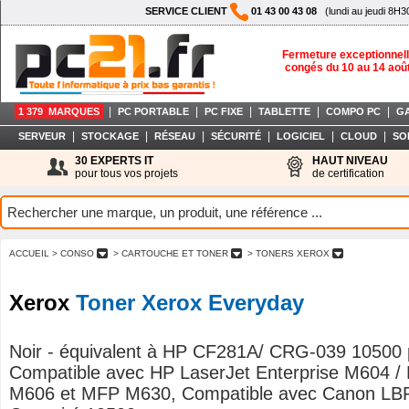
SERVICE CLIENT
01 43 00 43 08
(lundi au jeudi 8H3
Fermeture exceptionnell
congés du 10 au 14 aoû
|
|
|
|
|
1 379 MARQUES
PC PORTABLE
PC FIXE
TABLETTE
COMPO PC
G
|
|
|
|
|
|
SERVEUR
STOCKAGE
RÉSEAU
SÉCURITÉ
LOGICIEL
CLOUD
SO
30 EXPERTS IT
HAUT NIVEAU
pour tous vos projets
de certification
ACCUEIL
> CONSO
> CARTOUCHE ET TONER
> TONERS XEROX
Xerox
Toner Xerox Everyday
Noir - équivalent à HP CF281A/ CRG-039 10500 
Compatible avec HP LaserJet Enterprise M604 /
M606 et MFP M630, Compatible avec Canon LB