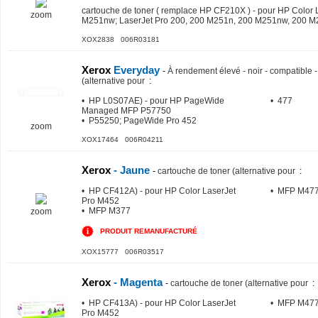
cartouche de toner ( remplace HP CF210X ) - pour HP Color 
zoom
M251nw; LaserJet Pro 200, 200 M251n, 200 M251nw, 200 
XOX2838 006R03181
Xerox
Everyday
-
À rendement élevé - noir - compatible 
(alternative pour
:
• HP L0S07AE) - pour HP PageWide
• 477
Managed MFP P57750
• P55250; PageWide Pro 452
zoom
XOX17464 006R04211
Xerox
- Jaune
-
cartouche de toner (alternative pour
:
• HP CF412A) - pour HP Color LaserJet
• MFP M47
Pro M452
• MFP M377
zoom
PRODUIT REMANUFACTURÉ
XOX15777 006R03517
Xerox
- Magenta
-
cartouche de toner (alternative pour
:
• HP CF413A) - pour HP Color LaserJet
• MFP M47
Pro M452