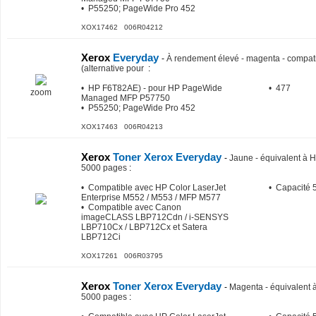
• P55250; PageWide Pro 452
XOX17462 006R04212
Xerox
Everyday
-
À rendement élevé - magenta - compati
(alternative pour
:
• HP F6T82AE) - pour HP PageWide
• 477
zoom
Managed MFP P57750
• P55250; PageWide Pro 452
XOX17463 006R04213
Xerox
Toner Xerox Everyday
-
Jaune - équivalent à
5000 pages
:
• Compatible avec HP Color LaserJet
• Capacité 
Enterprise M552 / M553 / MFP M577
• Compatible avec Canon
imageCLASS LBP712Cdn / i-SENSYS
LBP710Cx / LBP712Cx et Satera
LBP712Ci
XOX17261 006R03795
Xerox
Toner Xerox Everyday
-
Magenta - équivalen
5000 pages
: