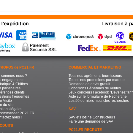
PROPOS de PC21.FR
COMMERCIAL ET MARKETING
i sommes-nous ?
Tous nos agréments fournisseurs
s engagements
Toutes nos promotions par marque
torique & Chiffres
Demande de devis gratuit
 partenaires
Conditions Générales de Ventes
érences clients
Jeux concours Facebook "Devenez fan"
stions fréquentes
Aide sur le formulaire de Recherche
e Visite
Les 50 derniers mots clés recherchés
n du site
tions légales
SAV
commander PC21.FR
tactez nous !
SAV et Hotline Constructeurs
Faire une demande de SAV
ODUITS
PC21.FR RECRUTE