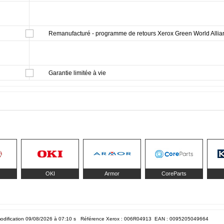
Remanufacturé - programme de retours Xerox Green World Allia
Garantie limitée à vie
OKI
Armor
CoreParts
odification 09/08/2026 à 07:10
s Référence Xerox : 006R04913 EAN :
0095205049664