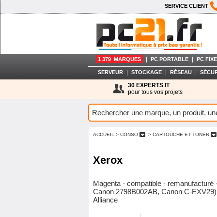
SERVICE CLIENT
|
|
1 379 MARQUES
PC PORTABLE
PC FIXE
|
|
|
SERVEUR
STOCKAGE
RÉSEAU
SÉCUR
30 EXPERTS IT
pour tous vos projets
ACCUEIL
> CONSO
> CARTOUCHE ET TONER
Xerox
Magenta - compatible - remanufacturé - 
Canon 2798B002AB, Canon C-EXV29) -
Alliance