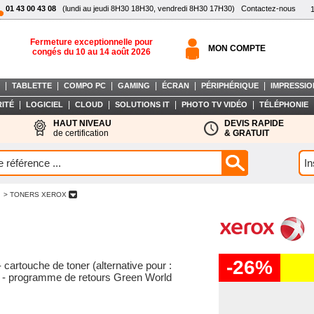
01 43 00 43 08
(lundi au jeudi 8H30 18H30, vendredi 8H30 17H30)
Contactez-nous
Fermeture exceptionnelle pour
MON COMPTE
congés du 10 au 14 août 2026
|
|
|
|
|
|
TABLETTE
COMPO PC
GAMING
ÉCRAN
PÉRIPHÉRIQUE
IMPRESSIO
|
|
|
|
|
ITÉ
LOGICIEL
CLOUD
SOLUTIONS IT
PHOTO TV VIDÉO
TÉLÉPHONIE
HAUT NIVEAU
DEVIS RAPIDE
de certification
& GRATUIT
> TONERS XEROX
-26%
cartouche de toner (alternative pour :
 programme de retours Green World