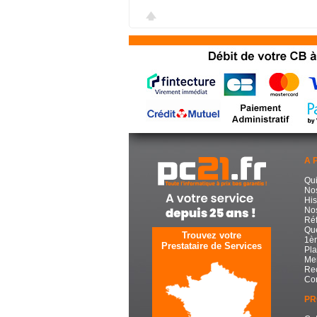
A 
Qu
No
His
Nos
Réf
Que
Trouvez votre
1èr
Prestataire de Services
Pla
Men
Re
Con
PR