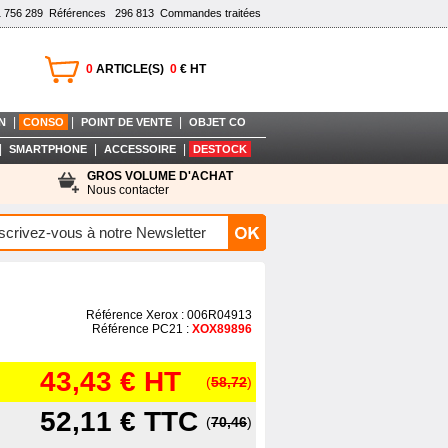
1 756 289
Références
296 813
Commandes traitées
0
ARTICLE(S)
0
€ HT
|
|
|
N
CONSO
POINT DE VENTE
OBJET CO
|
|
|
SMARTPHONE
ACCESSOIRE
DESTOCK
GROS VOLUME D'ACHAT
Nous contacter
Référence Xerox : 006R04913
Référence PC21 :
XOX89896
43,43 €
HT
(
58,72
)
52,11 €
TTC
(
70,46
)