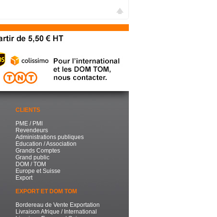
CLIENTS
PME / PMI
Revendeurs
Administrations publiques
Education / Association
Grands Comptes
Grand public
DOM / TOM
Europe et Suisse
Export
EXPORT ET DOM TOM
Bordereau de Vente Exportation
Livraison Afrique / International