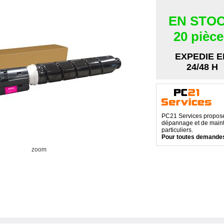
EN STO
20 pièc
EXPEDIE E
24/48 H
PC21 Services propose 
dépannage et de maint
particuliers.
Pour toutes demandes
zoom