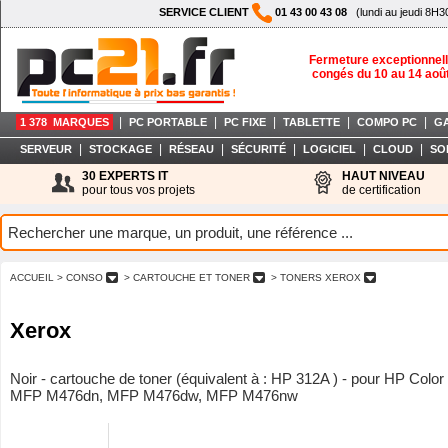
SERVICE CLIENT
01 43 00 43 08
(lundi au jeudi 8H3
Fermeture exceptionnell
congés du 10 au 14 aoû
|
|
|
|
|
1 378 MARQUES
PC PORTABLE
PC FIXE
TABLETTE
COMPO PC
G
|
|
|
|
|
|
SERVEUR
STOCKAGE
RÉSEAU
SÉCURITÉ
LOGICIEL
CLOUD
SO
30 EXPERTS IT
HAUT NIVEAU
pour tous vos projets
de certification
ACCUEIL
> CONSO
> CARTOUCHE ET TONER
> TONERS XEROX
Xerox
Noir - cartouche de toner (équivalent à : HP 312A ) - pour HP Color
MFP M476dn, MFP M476dw, MFP M476nw