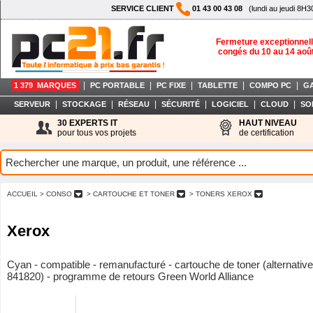
SERVICE CLIENT
01 43 00 43 08
(lundi au jeudi 8H3
Fermeture exceptionnell
congés du 10 au 14 aoû
|
|
|
|
|
1 379 MARQUES
PC PORTABLE
PC FIXE
TABLETTE
COMPO PC
G
|
|
|
|
|
|
SERVEUR
STOCKAGE
RÉSEAU
SÉCURITÉ
LOGICIEL
CLOUD
SO
30 EXPERTS IT
HAUT NIVEAU
pour tous vos projets
de certification
ACCUEIL
> CONSO
> CARTOUCHE ET TONER
> TONERS XEROX
Xerox
Cyan - compatible - remanufacturé - cartouche de toner (alternative
841820) - programme de retours Green World Alliance