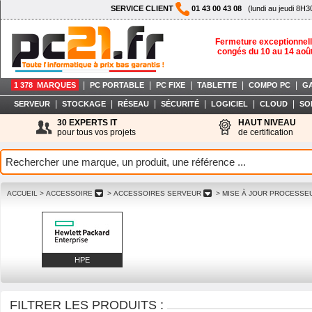
SERVICE CLIENT
01 43 00 43 08
(lundi au jeudi 8H3
Fermeture exceptionnell
congés du 10 au 14 aoû
|
|
|
|
|
1 378 MARQUES
PC PORTABLE
PC FIXE
TABLETTE
COMPO PC
G
|
|
|
|
|
|
SERVEUR
STOCKAGE
RÉSEAU
SÉCURITÉ
LOGICIEL
CLOUD
SO
30 EXPERTS IT
HAUT NIVEAU
pour tous vos projets
de certification
ACCUEIL
> ACCESSOIRE
> ACCESSOIRES SERVEUR
> MISE À JOUR PROCESS
HPE
FILTRER LES PRODUITS :