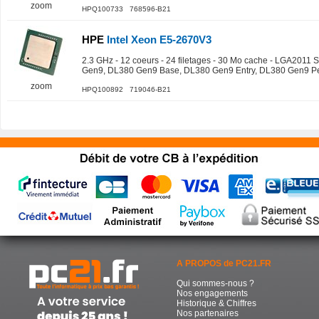
zoom
HPQ100733 768596-B21
HPE
Intel Xeon E5-2670V3
2.3 GHz - 12 coeurs - 24 filetages - 30 Mo cache - LGA2011 
Gen9, DL380 Gen9 Base, DL380 Gen9 Entry, DL380 Gen9 P
zoom
HPQ100892 719046-B21
A PROPOS de PC21.FR
Qui sommes-nous ?
Nos engagements
Historique & Chiffres
Nos partenaires