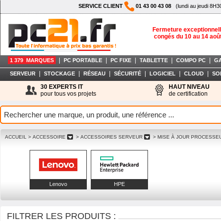
SERVICE CLIENT
01 43 00 43 08
(lundi au jeudi 8H3
Fermeture exceptionnell
congés du 10 au 14 aoû
|
|
|
|
|
1 379 MARQUES
PC PORTABLE
PC FIXE
TABLETTE
COMPO PC
G
|
|
|
|
|
|
SERVEUR
STOCKAGE
RÉSEAU
SÉCURITÉ
LOGICIEL
CLOUD
SO
30 EXPERTS IT
HAUT NIVEAU
pour tous vos projets
de certification
ACCUEIL
> ACCESSOIRE
> ACCESSOIRES SERVEUR
> MISE À JOUR PROCESS
Lenovo
HPE
FILTRER LES PRODUITS :