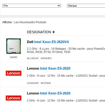
Afficher :
Les Nouveautés Produits
DESIGNATION
Dell
Intel Xeon E5-2620V4
2.1 GHz - 8 c¿urs - 16 filetages - 20 Mo cache - pour Powe
R430, R630, R730, R730xd, T630
zoom
DLL46130 338-BJEU
Lenovo
Intel Xeon E5-2620
2 GHz - 6 curs - 12 fils - 15 Mo cache - LGA2011 Socket - p
LVO61835 90Y5945
Lenovo
Intel Xeon E5-2620
2 GHz - 6 curs - 12 fils - 15 Mo cache - LGA2011 Socket - p