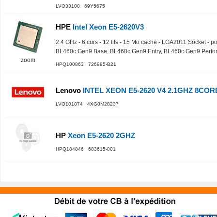
LVO33100 69Y5675
HPE
Intel Xeon E5-2620V3
2.4 GHz - 6 curs - 12 fils - 15 Mo cache - LGA2011 Socket -
BL460c Gen9 Base, BL460c Gen9 Entry, BL460c Gen9 Perf
zoom
HPQ100863 726995-B21
Lenovo
INTEL XEON E5-2620 V4 2.1GHZ 8COR
LVO101074 4XG0M28237
HP
Xeon E5-2620 2GHZ
HPQ184846 683615-001