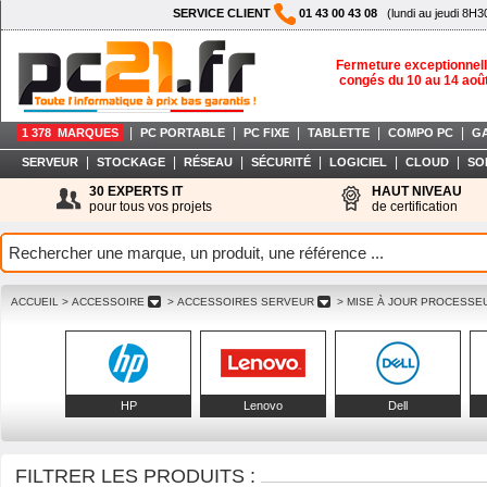
SERVICE CLIENT
01 43 00 43 08
(lundi au jeudi 8H3
Fermeture exceptionnell
congés du 10 au 14 aoû
|
|
|
|
|
1 378 MARQUES
PC PORTABLE
PC FIXE
TABLETTE
COMPO PC
G
|
|
|
|
|
|
SERVEUR
STOCKAGE
RÉSEAU
SÉCURITÉ
LOGICIEL
CLOUD
SO
30 EXPERTS IT
HAUT NIVEAU
pour tous vos projets
de certification
ACCUEIL
> ACCESSOIRE
> ACCESSOIRES SERVEUR
> MISE À JOUR PROCESS
HP
Lenovo
Dell
FILTRER LES PRODUITS :