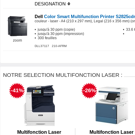
DESIGNATION
Dell
Color Smart Multifunction Printer S2825c
couleur - laser - A4 (210 x 297 mm), Legal (216 x 356 mm) (ori
• jusqu'à 30 ppm (copie)
• 33.6 
• jusqu'à 30 ppm (impression)
•
• 300 feuilles
zoom
DLL37117 210-AFRM
NOTRE SELECTION MULTIFONCTION LASER :
-41%
-26%
Multifonction Laser
Multifonction Laser