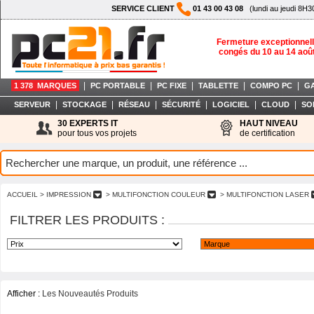
SERVICE CLIENT
01 43 00 43 08
(lundi au jeudi 8H3
Fermeture exceptionnell
congés du 10 au 14 aoû
|
|
|
|
|
1 378 MARQUES
PC PORTABLE
PC FIXE
TABLETTE
COMPO PC
G
|
|
|
|
|
|
SERVEUR
STOCKAGE
RÉSEAU
SÉCURITÉ
LOGICIEL
CLOUD
SO
30 EXPERTS IT
HAUT NIVEAU
pour tous vos projets
de certification
ACCUEIL
> IMPRESSION
> MULTIFONCTION COULEUR
> MULTIFONCTION LASER
FILTRER LES PRODUITS :
Afficher :
Les Nouveautés Produits