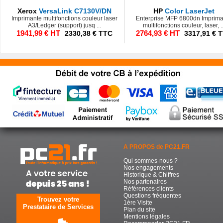
Xerox
VersaLink C7130V/DN
HP
Color LaserJet
Imprimante multifonctions couleur laser
Enterprise MFP 6800dn Imprima
A3/Ledger (support) jusq ...
multifonctions couleur, laser, ..
1941,99 € HT
2764,93 € HT
2330,38 € TTC
3317,91 € 
A PROPOS de PC21.FR
Qui sommes-nous ?
Nos engagements
Historique & Chiffres
Nos partenaires
Références clients
Questions fréquentes
Trouvez votre
1ère Visite
Prestataire de Services
Plan du site
Mentions légales