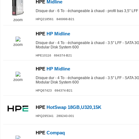
HPE
Midline
Disque dur - 6 To - échangeable à chaud - profil bas 3,5" LF
HPQ218561 846998-B21
zoom
HPE
HP Midline
Disque dur - 4 To - échangeable à chaud - 3.5" LFF - SATA 3G
zoom
Modular Disk System 600
HPE10116 694374-B21
HPE
HP Midline
Disque dur - 4 To - échangeable à chaud - 3.5" LFF - SATA 3G
zoom
Modular Disk System 600
HPQ67423 694374-B21
HPE
HotSwap 18GB,U320,15K
HPQ295341 289240-001
HPE
Compaq