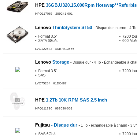
HPE
36GB,U320,15.000Rpm Hotswap**Refurbis
HPQ117066 289241-001
Lenovo
ThinkSystem ST50
-
Disque dur interne - 4 To
• Format 3.5"
• 7200 tou
• SATA 6Gb/s
• 600 Mo/s
LVO122683 4XB7A13556
Lenovo
Storage
-
Disque dur - 4 To - Échangeable à ch
• Format 3.5"
• 7200 tou
• SAS
LVO75264 01DC487
HPE
1.2Tb 10K RPM SAS 2.5 Inch
HPQ111736 697630-001
Fujitsu
- Disque dur
-
1 To - échangeable à chaud - 3.5"
• SAS 6Gb/s
• 7200 tou