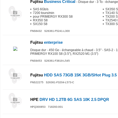
Fujitsu
Business Critical
-
Disque dur - 3 To - échange
• SAS 6Gb/s
• SX350 
• 7200 tours/min
• TX140 S
• pour PRIMERGY RX300 S8
• TX200 S
• RX350 S8
• TX2540
• SX150 S8
• TX300 S
FNS8432 S26361-F5241-L300
Fujitsu
enterprise
Disque dur - 450 Go - échangeable à chaud - 3.5" - SAS-2 - 1
PRIMERGY RX100 S8 (3.5"), RX2520 M1 (3.5")
FNS9453 S26361-F3819-L545
Fujitsu
HDD SAS 73GB 15K 3GB/SHot Plug 3.5
FNS22275 S26361-F3204-L573-C
HPE
DRV HD 1.2TB 6G SAS 10K 2.5 DPQR
HPQ300853 718293-001