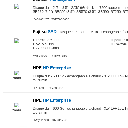
Disque dur - 2 To - 3.5" - SATA 6Gb/s - NL - 7200 tours/min -
SR530 (3.5"), SR550 (3.5"), SR570 (3.5"), SR590, ST250, ST
LVO107457 7XB7A00056
Fujitsu
SSD
-
Disque dur interne - 6 To - Échangeable à 
• Format 3.5" LFF
• pour PR
• SATA 6Gb/s
• RX2540 
• 7200 tours/min
FNS64069 PY-BH6T7E9
HPE
HP Enterprise
Disque dur - 600 Go - échangeable à chaud - 3.5" LFF Low Pr
zoom
tours/min
HPE4801 797283-B21
HPE
HP Enterprise
Disque dur - 600 Go - échangeable à chaud - 3.5" LFF Low Pr
zoom
tours/min
HPQ111409 797283-B21