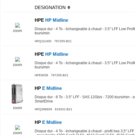
DESIGNATION
HPE
HP Midline
Disque dur - 4 To - échangeable à chaud - 3.5" LFF Low Profi
zoom
tours/min
HPQ111400 797265-B21
HPE
HP Midline
Disque dur - 4 To - échangeable à chaud - 3.5" LFF Low Profi
zoom
tours/min
HPE9058 797265-B21
HP
E Midline
Disque dur - 8 To - 3.5" LFF - SAS 12Gb/s - 7200 tours/min -
SmartDrive
zoom
HPQ398609 819201-B21
HP
E Midline
Disque dur - 4 To - échangeable à chaud - profil bas 3,5" LFF
zoom