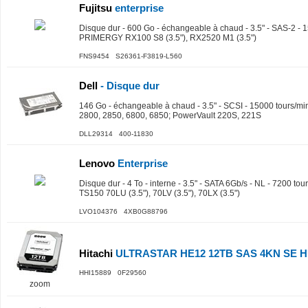
Fujitsu
enterprise
Disque dur - 600 Go - échangeable à chaud - 3.5" - SAS-2 - 1
PRIMERGY RX100 S8 (3.5"), RX2520 M1 (3.5")
FNS9454 S26361-F3819-L560
Dell
- Disque dur
146 Go - échangeable à chaud - 3.5" - SCSI - 15000 tours/m
2800, 2850, 6800, 6850; PowerVault 220S, 221S
DLL29314 400-11830
Lenovo
Enterprise
Disque dur - 4 To - interne - 3.5" - SATA 6Gb/s - NL - 7200 to
TS150 70LU (3.5"), 70LV (3.5"), 70LX (3.5")
LVO104376 4XB0G88796
Hitachi
ULTRASTAR HE12 12TB SAS 4KN SE H
HHI15889 0F29560
zoom