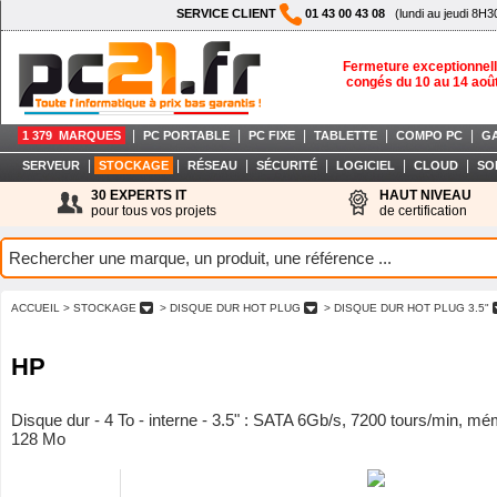
SERVICE CLIENT
01 43 00 43 08
(lundi au jeudi 8H3
Fermeture exceptionnell
congés du 10 au 14 aoû
|
|
|
|
|
1 379 MARQUES
PC PORTABLE
PC FIXE
TABLETTE
COMPO PC
G
|
|
|
|
|
|
SERVEUR
STOCKAGE
RÉSEAU
SÉCURITÉ
LOGICIEL
CLOUD
SO
30 EXPERTS IT
HAUT NIVEAU
pour tous vos projets
de certification
ACCUEIL
> STOCKAGE
> DISQUE DUR HOT PLUG
> DISQUE DUR HOT PLUG 3.5"
HP
Disque dur - 4 To - interne - 3.5" : SATA 6Gb/s, 7200 tours/min, m
128 Mo