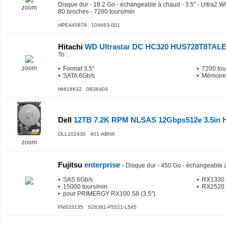
Disque dur - 18.2 Go - échangeable à chaud - 3.5" - Ultra2 
zoom
80 broches - 7200 tours/min
HPE445879 104663-001
Hitachi
WD Ultrastar DC HC320 HUS728T8TAL
To
:
zoom
• Format 3.5"
• 7200 tou
• SATA 6Gb/s
• Mémoire
HHI16632 0B36404
Dell
12TB 7.2K RPM NLSAS 12Gbps512e 3.5in H
DLL102430 401-ABHX
zoom
Fujitsu
enterprise
-
Disque dur - 450 Go - échangeable à
• SAS 6Gb/s
• RX1330 
• 15000 tours/min
• RX2520 
• pour PRIMERGY RX100 S8 (3.5")
FNS33135 S26361-F5521-L545