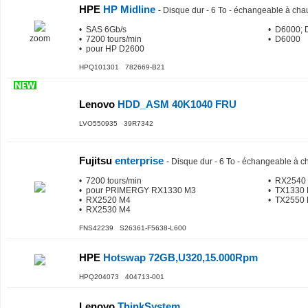
HPE
HP Midline
-
Disque dur - 6 To - échangeable à chau
• SAS 6Gb/s
• D6000; 
zoom
• 7200 tours/min
• D6000
• pour HP D2600
HPQ101301 782669-B21
Lenovo
HDD_ASM 40K1040 FRU
LVO550935 39R7342
Fujitsu
enterprise
-
Disque dur - 6 To - échangeable à c
• 7200 tours/min
• RX2540
• pour PRIMERGY RX1330 M3
• TX1330 
• RX2520 M4
• TX2550 
• RX2530 M4
FNS42239 S26361-F5638-L600
HPE
Hotswap 72GB,U320,15.000Rpm
HPQ204073 404713-001
Lenovo
ThinkSystem