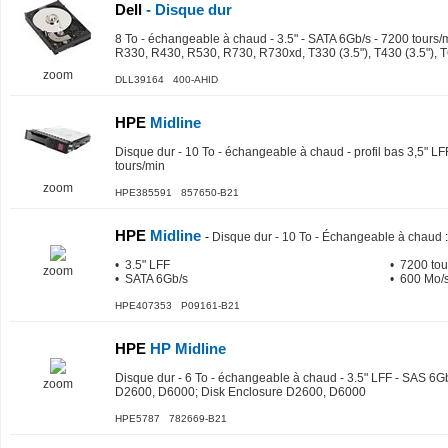
Dell
- Disque dur
8 To - échangeable à chaud - 3.5" - SATA 6Gb/s - 7200 tours
R330, R430, R530, R730, R730xd, T330 (3.5"), T430 (3.5"), T
zoom
DLL39164 400-AHID
HPE
Midline
Disque dur - 10 To - échangeable à chaud - profil bas 3,5" L
tours/min
zoom
HPE385591 857650-B21
HPE
Midline
-
Disque dur - 10 To - Échangeable à chaud
:
• 3.5" LFF
• 7200 tou
zoom
• SATA 6Gb/s
• 600 Mo/s
HPE407353 P09161-B21
HPE
HP Midline
Disque dur - 6 To - échangeable à chaud - 3.5" LFF - SAS 6Gb
zoom
D2600, D6000; Disk Enclosure D2600, D6000
HPE5787 782669-B21