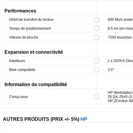
Performances
Débit de transfert du lecteur
600 Mo/s (exter
Temps de positionnement
8.5 ms (en moy
Vitesse de broche
7200 tours/min
Expansion et connectivité
Interfaces
1 x SATA 6 Gb/s
Baie compatible
3.5"
Information de compatibilité
HP Workstation 
Conçu pour
Z6 G4, Z640 (3.
HP ZCentral 4R 
AUTRES PRODUITS (PRIX +/- 5%)
HP