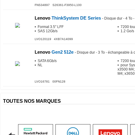
FNS34897 S26361-F3950-L100
Lenovo
ThinkSystem DE Series
-
Disque dur - 4 To
• Format 3.5" LFF
• 7200 tou
• SAS 12Gb/s
• 1.2 Go/s
LVO120119 4XB7A14099
Lenovo
Gen2 512e
-
Disque dur - 3 To - échangeable à c
• SATA 6Gb/s
• 7200 tou
• NL
• pour Sy
x3500 M4;
M4; x3650
LVO16781 00FN128
TOUTES NOS MARQUES