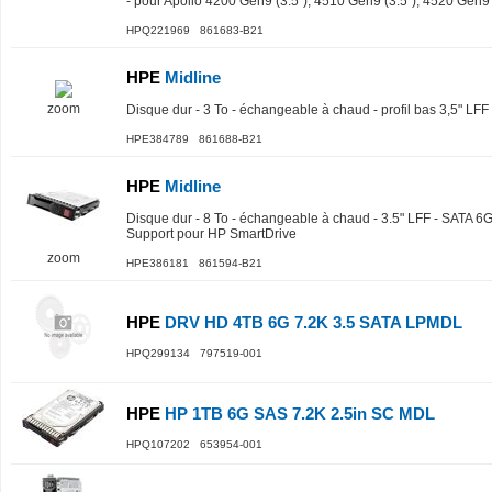
- pour Apollo 4200 Gen9 (3.5"), 4510 Gen9 (3.5"), 4520 Gen9 (
HPQ221969 861683-B21
HPE
Midline
zoom
Disque dur - 3 To - échangeable à chaud - profil bas 3,5" LFF
HPE384789 861688-B21
HPE
Midline
Disque dur - 8 To - échangeable à chaud - 3.5" LFF - SATA 6G
Support pour HP SmartDrive
zoom
HPE386181 861594-B21
HPE
DRV HD 4TB 6G 7.2K 3.5 SATA LPMDL
HPQ299134 797519-001
HPE
HP 1TB 6G SAS 7.2K 2.5in SC MDL
HPQ107202 653954-001