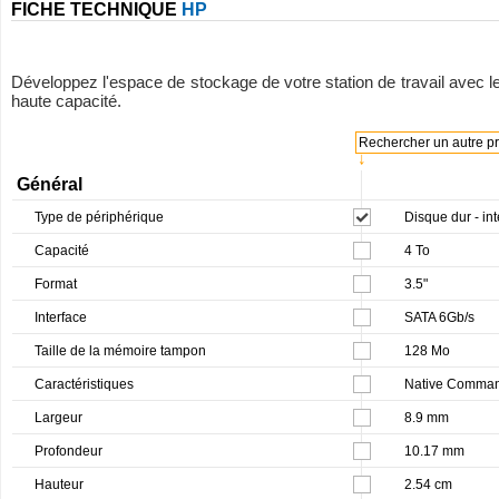
FICHE TECHNIQUE
HP
Développez l'espace de stockage de votre station de travail avec l
haute capacité.
Rechercher un autre pro
↓
Général
Type de périphérique
Disque dur - in
Capacité
4 To
Format
3.5"
Interface
SATA 6Gb/s
Taille de la mémoire tampon
128 Mo
Caractéristiques
Native Comman
Largeur
8.9 mm
Profondeur
10.17 mm
Hauteur
2.54 cm