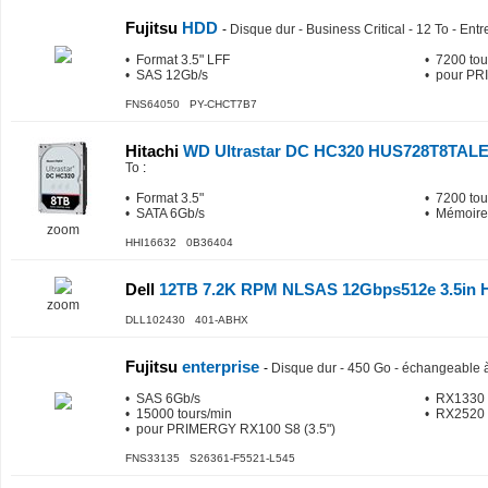
Fujitsu
HDD
-
Disque dur - Business Critical - 12 To - En
• Format 3.5" LFF
• 7200 tou
• SAS 12Gb/s
• pour PR
FNS64050 PY-CHCT7B7
Hitachi
WD Ultrastar DC HC320 HUS728T8TAL
To
:
• Format 3.5"
• 7200 tou
• SATA 6Gb/s
• Mémoire
zoom
HHI16632 0B36404
Dell
12TB 7.2K RPM NLSAS 12Gbps512e 3.5in H
zoom
DLL102430 401-ABHX
Fujitsu
enterprise
-
Disque dur - 450 Go - échangeable à
• SAS 6Gb/s
• RX1330 
• 15000 tours/min
• RX2520 
• pour PRIMERGY RX100 S8 (3.5")
FNS33135 S26361-F5521-L545