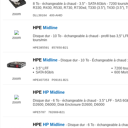
8 To - échangeable à chaud - 3.5" - SATA 6Gb/s - 7200 tours
R330, R430, R530, R730, R730xd, T330 (3.5"), T430 (3.5"), T
zoom
DLL39164 400-AHID
HPE
Midline
Disque dur - 10 To - échangeable à chaud - profil bas 3,5" L
zoom
tours/min
HPE385591 857650-B21
HPE
Midline
-
Disque dur - 10 To - Échangeable à chaud
:
• 3.5" LFF
• 7200 tou
• SATA 6Gb/s
• 600 Mo/s
zoom
HPE407353 P09161-B21
HPE
HP Midline
Disque dur - 6 To - échangeable à chaud - 3.5" LFF - SAS 6Gb
zoom
D2600, D6000; Disk Enclosure D2600, D6000
HPE5787 782669-B21
HPE
HP Midline
-
Disque dur - 6 To - échangeable à chau