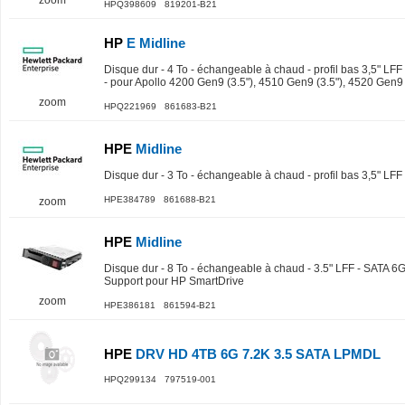
zoom
HPQ398609 819201-B21
HP
E Midline
Disque dur - 4 To - échangeable à chaud - profil bas 3,5" LFF
- pour Apollo 4200 Gen9 (3.5"), 4510 Gen9 (3.5"), 4520 Gen9 (
zoom
HPQ221969 861683-B21
HPE
Midline
Disque dur - 3 To - échangeable à chaud - profil bas 3,5" LFF
HPE384789 861688-B21
zoom
HPE
Midline
Disque dur - 8 To - échangeable à chaud - 3.5" LFF - SATA 6G
Support pour HP SmartDrive
zoom
HPE386181 861594-B21
HPE
DRV HD 4TB 6G 7.2K 3.5 SATA LPMDL
HPQ299134 797519-001