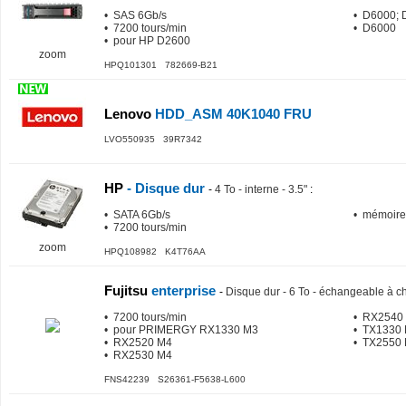
• SAS 6Gb/s
• D6000; 
• 7200 tours/min
• D6000
• pour HP D2600
zoom
HPQ101301 782669-B21
Lenovo
HDD_ASM 40K1040 FRU
LVO550935 39R7342
HP
- Disque dur
-
4 To - interne - 3.5"
:
• SATA 6Gb/s
• mémoire
• 7200 tours/min
zoom
HPQ108982 K4T76AA
Fujitsu
enterprise
-
Disque dur - 6 To - échangeable à c
• 7200 tours/min
• RX2540
• pour PRIMERGY RX1330 M3
• TX1330 
• RX2520 M4
• TX2550 
• RX2530 M4
FNS42239 S26361-F5638-L600