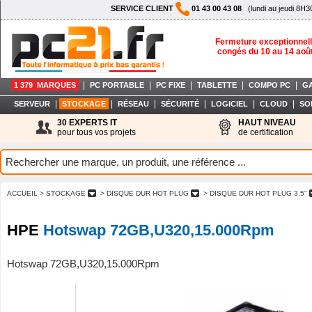
SERVICE CLIENT
01 43 00 43 08
(lundi au jeudi 8H3
Fermeture exceptionnell
congés du 10 au 14 aoû
|
|
|
|
|
1 379 MARQUES
PC PORTABLE
PC FIXE
TABLETTE
COMPO PC
G
|
|
|
|
|
|
SERVEUR
STOCKAGE
RÉSEAU
SÉCURITÉ
LOGICIEL
CLOUD
SO
30 EXPERTS IT
HAUT NIVEAU
pour tous vos projets
de certification
ACCUEIL
> STOCKAGE
> DISQUE DUR HOT PLUG
> DISQUE DUR HOT PLUG 3.5"
HPE
Hotswap 72GB,U320,15.000Rpm
Hotswap 72GB,U320,15.000Rpm