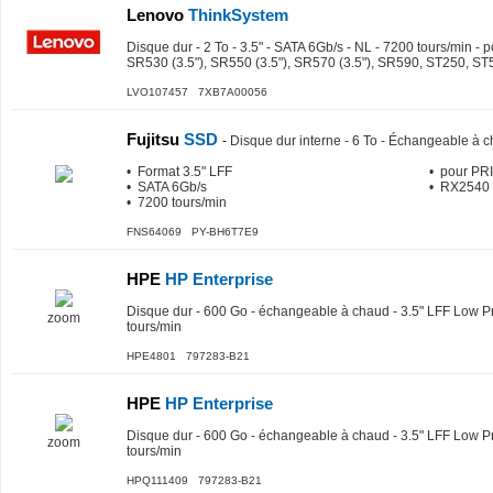
Lenovo
ThinkSystem
Disque dur - 2 To - 3.5" - SATA 6Gb/s - NL - 7200 tours/min -
SR530 (3.5"), SR550 (3.5"), SR570 (3.5"), SR590, ST250, ST
LVO107457 7XB7A00056
Fujitsu
SSD
-
Disque dur interne - 6 To - Échangeable à 
• Format 3.5" LFF
• pour PR
• SATA 6Gb/s
• RX2540 
• 7200 tours/min
FNS64069 PY-BH6T7E9
HPE
HP Enterprise
Disque dur - 600 Go - échangeable à chaud - 3.5" LFF Low Pr
zoom
tours/min
HPE4801 797283-B21
HPE
HP Enterprise
Disque dur - 600 Go - échangeable à chaud - 3.5" LFF Low Pr
zoom
tours/min
HPQ111409 797283-B21