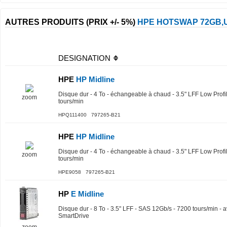
AUTRES PRODUITS (PRIX +/- 5%)
HPE HOTSWAP 72GB,U
DESIGNATION
HPE
HP Midline
Disque dur - 4 To - échangeable à chaud - 3.5" LFF Low Profi
zoom
tours/min
HPQ111400 797265-B21
HPE
HP Midline
Disque dur - 4 To - échangeable à chaud - 3.5" LFF Low Profi
zoom
tours/min
HPE9058 797265-B21
HP
E Midline
Disque dur - 8 To - 3.5" LFF - SAS 12Gb/s - 7200 tours/min -
SmartDrive