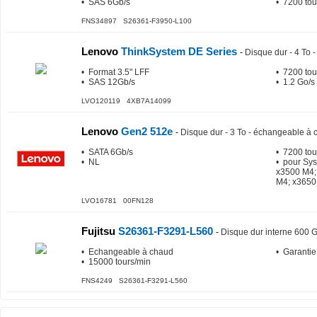
• SAS 6Gb/s
• 7200 tou
FNS34897 S26361-F3950-L100
Lenovo
ThinkSystem DE Series
-
Disque dur - 4 To
• Format 3.5" LFF
• 7200 tou
• SAS 12Gb/s
• 1.2 Go/s
LVO120119 4XB7A14099
Lenovo
Gen2 512e
-
Disque dur - 3 To - échangeable à c
• SATA 6Gb/s
• 7200 tou
• NL
• pour Sy
x3500 M4;
M4; x3650
LVO16781 00FN128
Fujitsu
S26361-F3291-L560
-
Disque dur interne 600 G
• Echangeable à chaud
• Garantie
• 15000 tours/min
FNS4249 S26361-F3291-L560