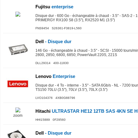
Fujitsu
enterprise
Disque dur - 600 Go - échangeable à chaud - 3.5" - SAS-2 - 1
PRIMERGY RX100 S8 (3.5"), RX2520 M1 (3.5")
FNS9454 S26361-F3819-L560
Dell
- Disque dur
146 Go - échangeable à chaud - 3.5" - SCSI - 15000 tours/m
2800, 2850, 6800, 6850; PowerVault 220S, 221S
DLL29314 400-11830
Lenovo
Enterprise
Disque dur - 4 To - interne - 3.5" - SATA 6Gb/s - NL - 7200 to
TS150 70LU (3.5"), 70LV (3.5"), 70LX (3.5")
LVO104376 4XB0G88796
Hitachi
ULTRASTAR HE12 12TB SAS 4KN SE H
zoom
HHI15889 0F29560
Dell
- Disque dur