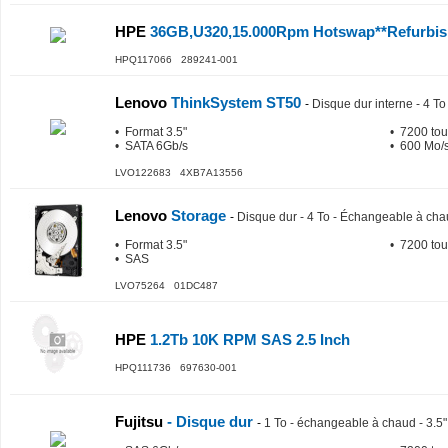
HPE
36GB,U320,15.000Rpm Hotswap**Refurbis
HPQ117066 289241-001
Lenovo
ThinkSystem ST50
-
Disque dur interne - 4 To
• Format 3.5"
• 7200 tou
• SATA 6Gb/s
• 600 Mo/s
LVO122683 4XB7A13556
Lenovo
Storage
-
Disque dur - 4 To - Échangeable à ch
• Format 3.5"
• 7200 tou
• SAS
LVO75264 01DC487
HPE
1.2Tb 10K RPM SAS 2.5 Inch
HPQ111736 697630-001
Fujitsu
- Disque dur
-
1 To - échangeable à chaud - 3.5"