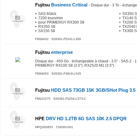
Fujitsu
Business Critical
-
Disque dur - 3 To - échange
• SAS 6Gb/s
• SX350 
• 7200 tours/min
• TX140 S
• pour PRIMERGY RX300 S8
• TX200 S
• RX350 S8
• TX2540
• SX150 S8
• TX300 S
FNS8432 S26361-F5241-L300
Fujitsu
enterprise
Disque dur - 450 Go - échangeable à chaud - 3.5" - SAS-2 - 1
PRIMERGY RX100 S8 (3.5"), RX2520 M1 (3.5")
FNS9453 S26361-F3819-L545
Fujitsu
HDD SAS 73GB 15K 3GB/SHot Plug 3.5
FNS22275 S26361-F3204-L573-C
HPE
DRV HD 1.2TB 6G SAS 10K 2.5 DPQR
HPQ300853 718293-001