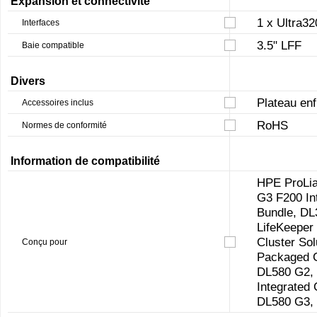
Expansion et connectivité
1 x Ultra3
Interfaces
3.5" LFF
Baie compatible
Divers
Plateau en
Accessoires inclus
RoHS
Normes de conformité
Information de compatibilité
HPE ProLia
G3 F200 In
Bundle, DL
LifeKeeper 
Cluster So
Conçu pour
Packaged C
DL580 G2, 
Integrated 
DL580 G3,