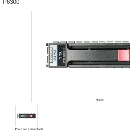
P6300
zoom
Photo non contractuelle