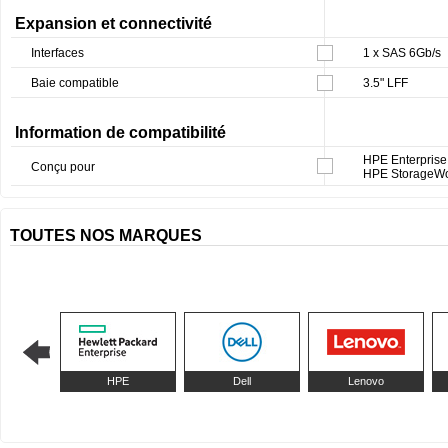
Expansion et connectivité
Interfaces
1 x SAS 6Gb/s
Baie compatible
3.5" LFF
Information de compatibilité
HPE Enterprise 
Conçu pour
HPE StorageWork
TOUTES NOS MARQUES
HPE
Dell
Lenovo