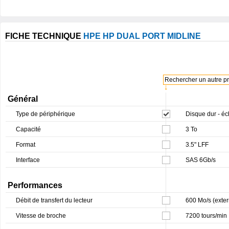
FICHE TECHNIQUE
HPE HP DUAL PORT MIDLINE
Rechercher un autre pro
↓
Général
Type de périphérique
Disque dur - é
Capacité
3 To
Format
3.5" LFF
Interface
SAS 6Gb/s
Performances
Débit de transfert du lecteur
600 Mo/s (exter
Vitesse de broche
7200 tours/min