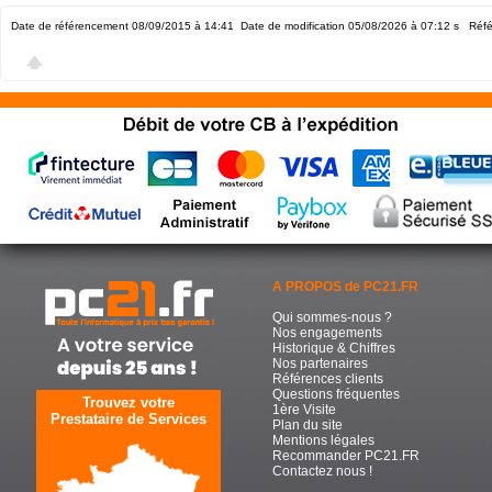
Date de référencement 08/09/2015 à 14:41
Date de modification 05/08/2026 à 07:12
s Réfé
A PROPOS de PC21.FR
Qui sommes-nous ?
Nos engagements
Historique & Chiffres
Nos partenaires
Références clients
Questions fréquentes
Trouvez votre
1ère Visite
Prestataire de Services
Plan du site
Mentions légales
Recommander PC21.FR
Contactez nous !