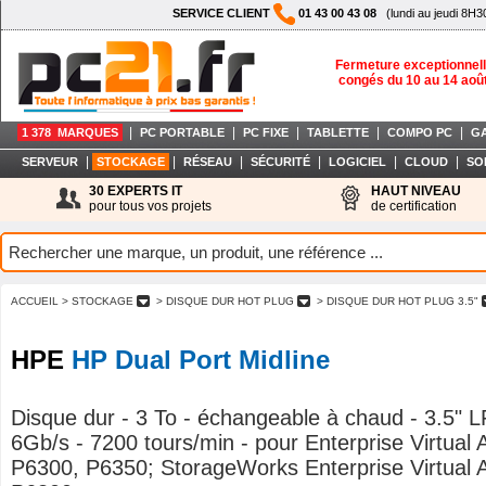
SERVICE CLIENT
01 43 00 43 08
(lundi au jeudi 8H3
Fermeture exceptionnell
congés du 10 au 14 aoû
|
|
|
|
|
1 378 MARQUES
PC PORTABLE
PC FIXE
TABLETTE
COMPO PC
G
|
|
|
|
|
|
SERVEUR
STOCKAGE
RÉSEAU
SÉCURITÉ
LOGICIEL
CLOUD
SO
30 EXPERTS IT
HAUT NIVEAU
pour tous vos projets
de certification
ACCUEIL
> STOCKAGE
> DISQUE DUR HOT PLUG
> DISQUE DUR HOT PLUG 3.5"
HPE
HP Dual Port Midline
Disque dur - 3 To - échangeable à chaud - 3.5" 
6Gb/s - 7200 tours/min - pour Enterprise Virtual 
P6300, P6350; StorageWorks Enterprise Virtual 