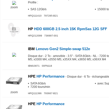
Profile
:
zoom
• SAS 12Gb/s
• 15000 to
HPQ111410 797285-B21
HP
HDD 600GB 2.5 inch 15K RpmSas 12G SFF
HPQ212099 736997-001
IBM
Lenovo Gen2 Simple-swap 512e
Disque dur - 2 To - amovible - 3.5" - SATA 6Gb/s - NL - 7200 
M5; x3300 M4; x3550 M5; x35XX M4; x3650 M5; x36XX M4
IBM10871 00FN118
HPE
HP Performance
-
Disque dur - 6 To - échangeable
• SATA 6Gb/s
• avec Su
• 7200 tours/min
zoom
HPQ111396 793667-B21
HPE
HP Performance