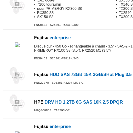
• SAS 6Gb/s
• SX350 
• 7200 tours/min
• TX140 S
• pour PRIMERGY RX300 S8
• TX200 S
• RX350 S8
• TX2540
• SX150 S8
• TX300 S
FNS8432 S26361-F5241-L300
Fujitsu
enterprise
Disque dur - 450 Go - échangeable à chaud - 3.5" - SAS-2 - 1
PRIMERGY RX100 S8 (3.5"), RX2520 M1 (3.5")
FNS9453 S26361-F3819-L545
Fujitsu
HDD SAS 73GB 15K 3GB/SHot Plug 3.5
FNS22275 S26361-F3204-L573-C
HPE
DRV HD 1.2TB 6G SAS 10K 2.5 DPQR
HPQ300853 718293-001
Fujitsu
enterprise