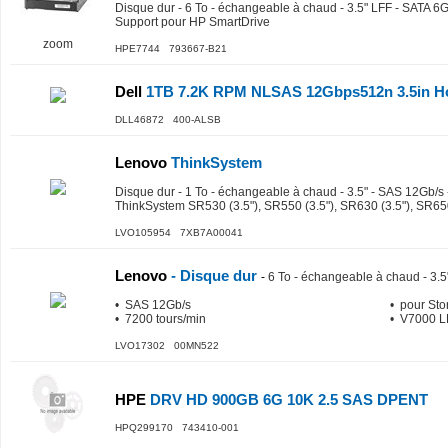
Disque dur - 6 To - échangeable à chaud - 3.5" LFF - SATA 6G
Support pour HP SmartDrive
zoom
HPE7744 793667-B21
Dell
1TB 7.2K RPM NLSAS 12Gbps512n 3.5in Ho
DLL46872 400-ALSB
Lenovo
ThinkSystem
Disque dur - 1 To - échangeable à chaud - 3.5" - SAS 12Gb/s 
ThinkSystem SR530 (3.5"), SR550 (3.5"), SR630 (3.5"), SR650
LVO105954 7XB7A00041
Lenovo
- Disque dur
-
6 To - échangeable à chaud - 3.5
• SAS 12Gb/s
• pour Sto
• 7200 tours/min
• V7000 L
LVO17302 00MN522
HPE
DRV HD 900GB 6G 10K 2.5 SAS DPENT
HPQ299170 743410-001