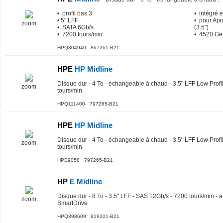
• profil bas 3
• intégré 
• 5" LFF
• pour Apo
zoom
• SATA 6Gb/s
(3.5")
• 7200 tours/min
• 4520 Gen
HPQ304940 867261-B21
HPE
HP Midline
Disque dur - 4 To - échangeable à chaud - 3.5" LFF Low Profi
zoom
tours/min
HPQ111400 797265-B21
HPE
HP Midline
Disque dur - 4 To - échangeable à chaud - 3.5" LFF Low Profi
zoom
tours/min
HPE9058 797265-B21
HP
E Midline
Disque dur - 8 To - 3.5" LFF - SAS 12Gb/s - 7200 tours/min -
zoom
SmartDrive
HPQ398609 819201-B21