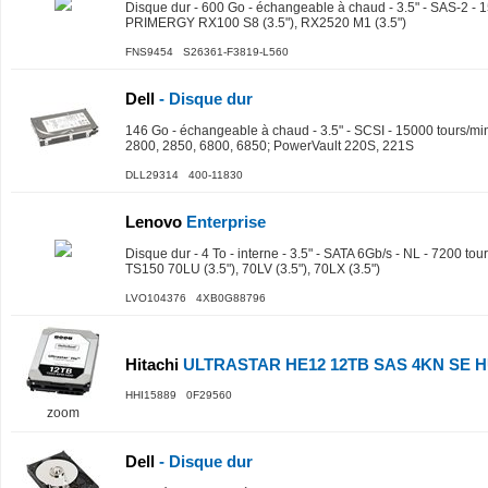
Disque dur - 600 Go - échangeable à chaud - 3.5" - SAS-2 - 1
PRIMERGY RX100 S8 (3.5"), RX2520 M1 (3.5")
FNS9454 S26361-F3819-L560
Dell
- Disque dur
146 Go - échangeable à chaud - 3.5" - SCSI - 15000 tours/m
2800, 2850, 6800, 6850; PowerVault 220S, 221S
DLL29314 400-11830
Lenovo
Enterprise
Disque dur - 4 To - interne - 3.5" - SATA 6Gb/s - NL - 7200 to
TS150 70LU (3.5"), 70LV (3.5"), 70LX (3.5")
LVO104376 4XB0G88796
Hitachi
ULTRASTAR HE12 12TB SAS 4KN SE H
HHI15889 0F29560
zoom
Dell
- Disque dur