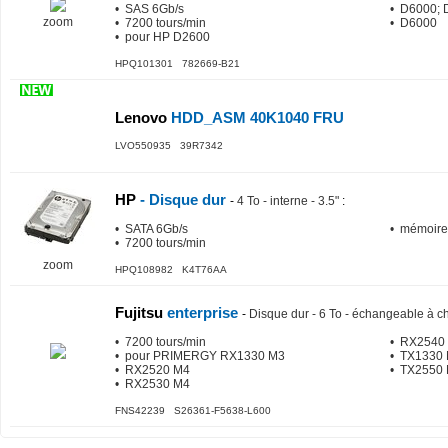
• SAS 6Gb/s
• D6000; 
zoom
• 7200 tours/min
• D6000
• pour HP D2600
HPQ101301 782669-B21
Lenovo
HDD_ASM 40K1040 FRU
LVO550935 39R7342
HP
- Disque dur
-
4 To - interne - 3.5"
:
• SATA 6Gb/s
• mémoire
• 7200 tours/min
zoom
HPQ108982 K4T76AA
Fujitsu
enterprise
-
Disque dur - 6 To - échangeable à c
• 7200 tours/min
• RX2540
• pour PRIMERGY RX1330 M3
• TX1330 
• RX2520 M4
• TX2550 
• RX2530 M4
FNS42239 S26361-F5638-L600