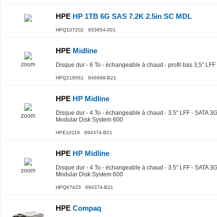
HPE
HP 1TB 6G SAS 7.2K 2.5in SC MDL
HPQ107202 653954-001
HPE
Midline
zoom
Disque dur - 6 To - échangeable à chaud - profil bas 3,5" LF
HPQ218561 846998-B21
HPE
HP Midline
Disque dur - 4 To - échangeable à chaud - 3.5" LFF - SATA 3G
zoom
Modular Disk System 600
HPE10116 694374-B21
HPE
HP Midline
Disque dur - 4 To - échangeable à chaud - 3.5" LFF - SATA 3G
zoom
Modular Disk System 600
HPQ67423 694374-B21
HPE
Compaq