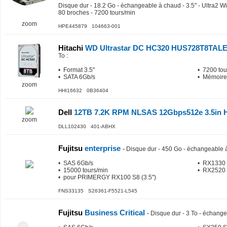
Disque dur - 18.2 Go - échangeable à chaud - 3.5" - Ultra2 
80 broches - 7200 tours/min
zoom
HPE445879 104663-001
Hitachi
WD Ultrastar DC HC320 HUS728T8TAL
To
:
• Format 3.5"
• 7200 tou
• SATA 6Gb/s
• Mémoire
zoom
HHI16632 0B36404
Dell
12TB 7.2K RPM NLSAS 12Gbps512e 3.5in H
zoom
DLL102430 401-ABHX
Fujitsu
enterprise
-
Disque dur - 450 Go - échangeable à
• SAS 6Gb/s
• RX1330 
• 15000 tours/min
• RX2520 
• pour PRIMERGY RX100 S8 (3.5")
FNS33135 S26361-F5521-L545
Fujitsu
Business Critical
-
Disque dur - 3 To - échange