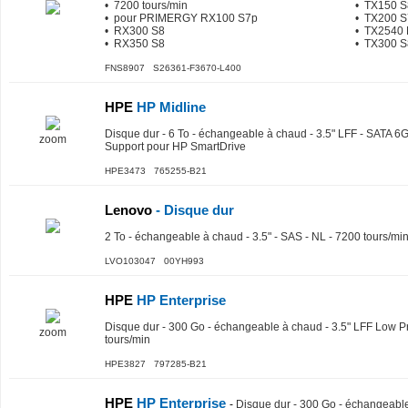
• 7200 tours/min
• TX150 S
• pour PRIMERGY RX100 S7p
• TX200 S
• RX300 S8
• TX2540
• RX350 S8
• TX300 S
FNS8907 S26361-F3670-L400
HPE
HP Midline
Disque dur - 6 To - échangeable à chaud - 3.5" LFF - SATA 6G
zoom
Support pour HP SmartDrive
HPE3473 765255-B21
Lenovo
- Disque dur
2 To - échangeable à chaud - 3.5" - SAS - NL - 7200 tours/m
LVO103047 00YH993
HPE
HP Enterprise
Disque dur - 300 Go - échangeable à chaud - 3.5" LFF Low Pr
zoom
tours/min
HPE3827 797285-B21
HPE
HP Enterprise
-
Disque dur - 300 Go - échangeable