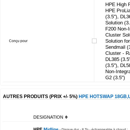
HPE High P
HPE ProLia
(3.5"), DL3
Solution (3
F200 Non-In
Cluster Sol
Solution fo
Conçu pour
Sendmail (
Cluster - 
DL385 (3.5"
(3.5"), DL5
Non-Integra
G2 (3.5")
AUTRES PRODUITS (PRIX +/- 5%)
HPE HOTSWAP 18GB,U
DESIGNATION
HPE
Midline
-
Disque dur - 8 To - échangeable à chaud
: