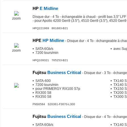
HP
E Midline
Disque dur - 4 To - échangeable à chaud - profil bas 3,5" LFF
zoom
- pour Apollo 4200 Gen9 (3.5"), 4510 Gen9 (3.5"), 4520 Gen9 (
HPQ221969 861683-B21
HPE
HP Midline
-
Disque dur - 4 To - échangeable à chau
• SATA 6Gb/s
• avec Su
zoom
• 7200 tours/min
HPQ109321 765253-B21
Fujitsu
Business Critical
-
Disque dur - 3 To - échange
• SATA-600
• TX140 
• 7200 tours/min
• TX140 S
• pour PRIMERGY RX100 S7p
• TX150 S
• RX300 S8
• TX200 S
• RX350 S8
• TX300 S
FNS6584 S26361-F3670-L300
Fujitsu
Business Critical
-
Disque dur - 4 To - échange
• SATA 6Gb/s
• TX140 S