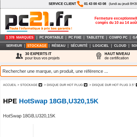
SERVICE CLIENT
01 43 00 43 08
(lundi au jeudi 8H3
Fermeture exceptionnell
congés du 10 au 14 aoû
|
|
|
|
|
1 378 MARQUES
PC PORTABLE
PC FIXE
TABLETTE
COMPO PC
G
|
|
|
|
|
|
SERVEUR
STOCKAGE
RÉSEAU
SÉCURITÉ
LOGICIEL
CLOUD
SO
30 EXPERTS IT
HAUT NIVEAU
pour tous vos projets
de certification
ACCUEIL
> STOCKAGE
> DISQUE DUR HOT PLUG
> DISQUE DUR HOT PLUG 3.5"
HPE
HotSwap 18GB,U320,15K
HotSwap 18GB,U320,15K