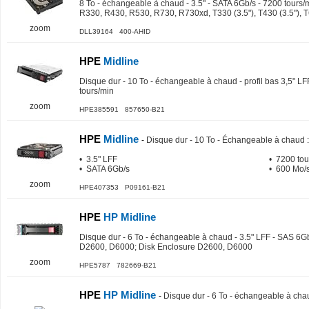
8 To - échangeable à chaud - 3.5" - SATA 6Gb/s - 7200 tours
R330, R430, R530, R730, R730xd, T330 (3.5"), T430 (3.5"), T
zoom
DLL39164 400-AHID
HPE
Midline
Disque dur - 10 To - échangeable à chaud - profil bas 3,5" L
tours/min
zoom
HPE385591 857650-B21
HPE
Midline
-
Disque dur - 10 To - Échangeable à chaud
:
• 3.5" LFF
• 7200 tou
• SATA 6Gb/s
• 600 Mo/s
zoom
HPE407353 P09161-B21
HPE
HP Midline
Disque dur - 6 To - échangeable à chaud - 3.5" LFF - SAS 6Gb
D2600, D6000; Disk Enclosure D2600, D6000
zoom
HPE5787 782669-B21
HPE
HP Midline
-
Disque dur - 6 To - échangeable à chau