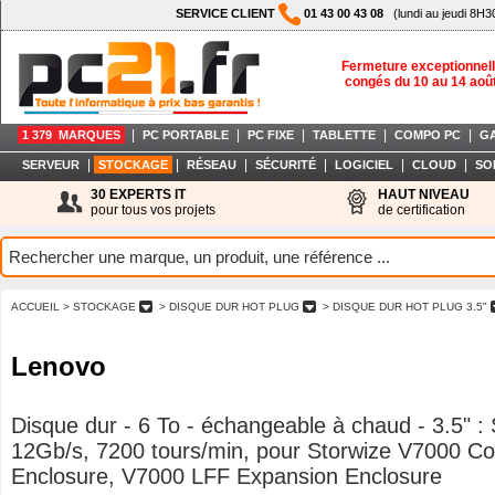
SERVICE CLIENT
01 43 00 43 08
(lundi au jeudi 8H3
Fermeture exceptionnell
congés du 10 au 14 aoû
|
|
|
|
|
1 379 MARQUES
PC PORTABLE
PC FIXE
TABLETTE
COMPO PC
G
|
|
|
|
|
|
SERVEUR
STOCKAGE
RÉSEAU
SÉCURITÉ
LOGICIEL
CLOUD
SO
30 EXPERTS IT
HAUT NIVEAU
pour tous vos projets
de certification
ACCUEIL
> STOCKAGE
> DISQUE DUR HOT PLUG
> DISQUE DUR HOT PLUG 3.5"
Lenovo
Disque dur - 6 To - échangeable à chaud - 3.5" :
12Gb/s, 7200 tours/min, pour Storwize V7000 Co
Enclosure, V7000 LFF Expansion Enclosure