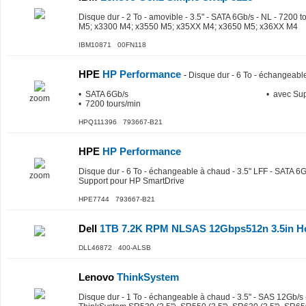
Disque dur - 2 To - amovible - 3.5" - SATA 6Gb/s - NL - 7200 
M5; x3300 M4; x3550 M5; x35XX M4; x3650 M5; x36XX M4
IBM10871 00FN118
HPE
HP Performance
-
Disque dur - 6 To - échangeable
• SATA 6Gb/s
• avec Su
zoom
• 7200 tours/min
HPQ111396 793667-B21
HPE
HP Performance
Disque dur - 6 To - échangeable à chaud - 3.5" LFF - SATA 6G
zoom
Support pour HP SmartDrive
HPE7744 793667-B21
Dell
1TB 7.2K RPM NLSAS 12Gbps512n 3.5in Ho
DLL46872 400-ALSB
Lenovo
ThinkSystem
Disque dur - 1 To - échangeable à chaud - 3.5" - SAS 12Gb/s 