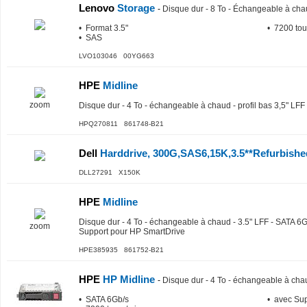
Lenovo
Storage
-
Disque dur - 8 To - Échangeable à ch
• Format 3.5"
• 7200 tou
• SAS
LVO103046 00YG663
HPE
Midline
zoom
Disque dur - 4 To - échangeable à chaud - profil bas 3,5" LF
HPQ270811 861748-B21
Dell
Harddrive, 300G,SAS6,15K,3.5**Refurbishe
DLL27291 X150K
HPE
Midline
Disque dur - 4 To - échangeable à chaud - 3.5" LFF - SATA 6G
zoom
Support pour HP SmartDrive
HPE385935 861752-B21
HPE
HP Midline
-
Disque dur - 4 To - échangeable à chau
• SATA 6Gb/s
• avec Su