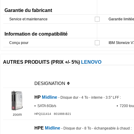
Garantie du fabricant
Service et maintenance
Garantie limitée
Information de compatibilité
Conçu pour
IBM Storwize V
AUTRES PRODUITS (PRIX +/- 5%)
LENOVO
DESIGNATION
HP
Midline
-
Disque dur - 4 To - interne - 3.5" LFF
:
• SATA 6Gb/s
• 7200 tou
HPQ111414 801888-B21
zoom
HPE
Midline
-
Disque dur - 8 To - échangeable à chaud
: