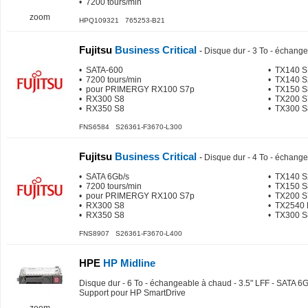
• 7200 tours/min
zoom
HPQ109321 765253-B21
Fujitsu
Business Critical
-
Disque dur - 3 To - échange
• SATA-600
• TX140 
• 7200 tours/min
• TX140 S
• pour PRIMERGY RX100 S7p
• TX150 S
• RX300 S8
• TX200 S
• RX350 S8
• TX300 S
FNS6584 S26361-F3670-L300
Fujitsu
Business Critical
-
Disque dur - 4 To - échange
• SATA 6Gb/s
• TX140 S
• 7200 tours/min
• TX150 S
• pour PRIMERGY RX100 S7p
• TX200 S
• RX300 S8
• TX2540
• RX350 S8
• TX300 S
FNS8907 S26361-F3670-L400
HPE
HP Midline
Disque dur - 6 To - échangeable à chaud - 3.5" LFF - SATA 6G
Support pour HP SmartDrive