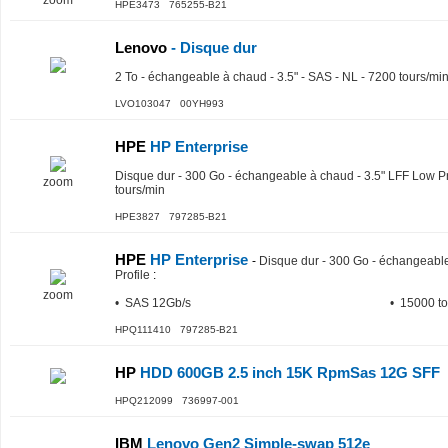
zoom
HPE3473 765255-B21
Lenovo
- Disque dur
2 To - échangeable à chaud - 3.5" - SAS - NL - 7200 tours/m
LVO103047 00YH993
HPE
HP Enterprise
Disque dur - 300 Go - échangeable à chaud - 3.5" LFF Low Pr
zoom
tours/min
HPE3827 797285-B21
HPE
HP Enterprise
-
Disque dur - 300 Go - échangeable
Profile
:
zoom
• SAS 12Gb/s
• 15000 to
HPQ111410 797285-B21
HP
HDD 600GB 2.5 inch 15K RpmSas 12G SFF
HPQ212099 736997-001
IBM
Lenovo Gen2 Simple-swap 512e