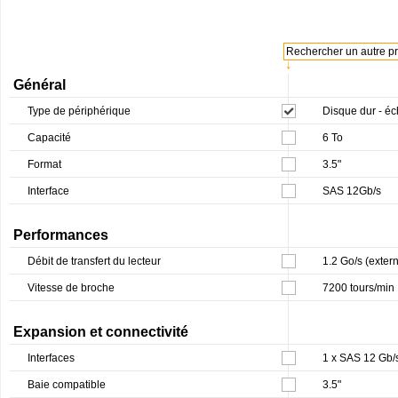
Rechercher un autre pro
↓
Général
Type de périphérique
Disque dur - é
Capacité
6 To
Format
3.5"
Interface
SAS 12Gb/s
Performances
Débit de transfert du lecteur
1.2 Go/s (exter
Vitesse de broche
7200 tours/min
Expansion et connectivité
Interfaces
1 x SAS 12 Gb/
Baie compatible
3.5"