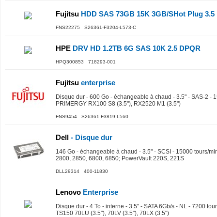
Fujitsu
HDD SAS 73GB 15K 3GB/SHot Plug 3.5
FNS22275 S26361-F3204-L573-C
HPE
DRV HD 1.2TB 6G SAS 10K 2.5 DPQR
HPQ300853 718293-001
Fujitsu
enterprise
Disque dur - 600 Go - échangeable à chaud - 3.5" - SAS-2 - 1
PRIMERGY RX100 S8 (3.5"), RX2520 M1 (3.5")
FNS9454 S26361-F3819-L560
Dell
- Disque dur
146 Go - échangeable à chaud - 3.5" - SCSI - 15000 tours/m
2800, 2850, 6800, 6850; PowerVault 220S, 221S
DLL29314 400-11830
Lenovo
Enterprise
Disque dur - 4 To - interne - 3.5" - SATA 6Gb/s - NL - 7200 to
TS150 70LU (3.5"), 70LV (3.5"), 70LX (3.5")