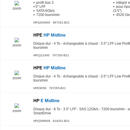
• profil bas 3
• intégré 
• 5" LFF
• pour Apo
zoom
• SATA 6Gb/s
(3.5")
• 7200 tours/min
• 4520 Gen
HPQ304940 867261-B21
HPE
HP Midline
Disque dur - 4 To - échangeable à chaud - 3.5" LFF Low Profi
zoom
tours/min
HPQ111400 797265-B21
HPE
HP Midline
Disque dur - 4 To - échangeable à chaud - 3.5" LFF Low Profi
zoom
tours/min
HPE9058 797265-B21
HP
E Midline
Disque dur - 8 To - 3.5" LFF - SAS 12Gb/s - 7200 tours/min -
zoom
SmartDrive
HPQ398609 819201-B21