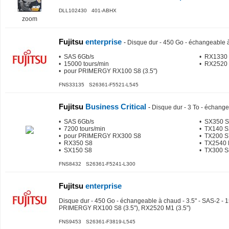
DLL102430 401-ABHX
zoom
Fujitsu
enterprise
-
Disque dur - 450 Go - échangeable à
• SAS 6Gb/s
• RX1330 
• 15000 tours/min
• RX2520 
• pour PRIMERGY RX100 S8 (3.5")
FNS33135 S26361-F5521-L545
Fujitsu
Business Critical
-
Disque dur - 3 To - échange
• SAS 6Gb/s
• SX350 
• 7200 tours/min
• TX140 S
• pour PRIMERGY RX300 S8
• TX200 S
• RX350 S8
• TX2540
• SX150 S8
• TX300 S
FNS8432 S26361-F5241-L300
Fujitsu
enterprise
Disque dur - 450 Go - échangeable à chaud - 3.5" - SAS-2 - 1
PRIMERGY RX100 S8 (3.5"), RX2520 M1 (3.5")
FNS9453 S26361-F3819-L545