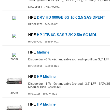
ThinkSystem SR530 (3.5"), SR550 (3.5"), SR630 (3.5"), SR650
LVO105954 7XB7A00041
HPE
DRV HD 900GB 6G 10K 2.5 SAS DPENT
HPQ299170 743410-001
HPE
HP 1TB 6G SAS 7.2K 2.5in SC MDL
HPQ107202 653954-001
HPE
Midline
zoom
Disque dur - 6 To - échangeable à chaud - profil bas 3,5" LF
HPQ218561 846998-B21
HPE
HP Midline
Disque dur - 4 To - échangeable à chaud - 3.5" LFF - SATA 3G
Modular Disk System 600
zoom
HPE10116 694374-B21
HPE
HP Midline