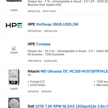
Disque dur - 4 To - échangeable à chaud - 3.5" LFF - SATA 3G
Modular Disk System 600
zoom
HPQ67423 694374-B21
HPE
HotSwap 18GB,U320,15K
HPQ295341 289240-001
HPE
Compaq
Disque dur - 18.2 Go - échangeable à chaud - 3.5" - Ultra2 
zoom
80 broches - 7200 tours/min
HPE445879 104663-001
Hitachi
WD Ultrastar DC HC320 HUS728T8TAL
To
:
• Format 3.5"
• 7200 tou
• SATA 6Gb/s
• Mémoire
zoom
HHI16632 0B36404
Dell
12TB 7.2K RPM NLSAS 12Gbps512e 3.5in H