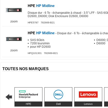
HPE
HP Midline
Disque dur - 6 To - échangeable à chaud - 3.5" LFF - SAS 6Gb
D2600, D6000; Disk Enclosure D2600, D6000
zoom
HPE5787 782669-B21
HPE
HP Midline
-
Disque dur - 6 To - échangeable à chau
• SAS 6Gb/s
• D6000; 
• 7200 tours/min
• D6000
• pour HP D2600
zoom
HPQ101301 782669-B21
TOUTES NOS MARQUES
HPE
Dell
Lenovo