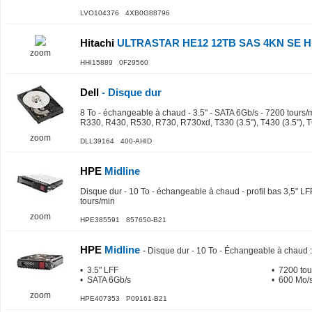
LVO104376 4XB0G88796
Hitachi
ULTRASTAR HE12 12TB SAS 4KN SE H
zoom
HHI15889 0F29560
Dell
- Disque dur
8 To - échangeable à chaud - 3.5" - SATA 6Gb/s - 7200 tours
R330, R430, R530, R730, R730xd, T330 (3.5"), T430 (3.5"), T
zoom
DLL39164 400-AHID
HPE
Midline
Disque dur - 10 To - échangeable à chaud - profil bas 3,5" L
tours/min
zoom
HPE385591 857650-B21
HPE
Midline
-
Disque dur - 10 To - Échangeable à chaud
:
• 3.5" LFF
• 7200 tou
• SATA 6Gb/s
• 600 Mo/s
zoom
HPE407353 P09161-B21