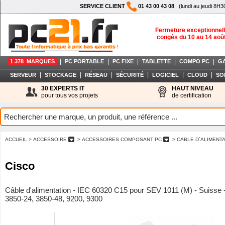
SERVICE CLIENT
01 43 00 43 08
(lundi au jeudi 8H3
Fermeture exceptionnell
congés du 10 au 14 aoû
|
|
|
|
|
1 378 MARQUES
PC PORTABLE
PC FIXE
TABLETTE
COMPO PC
G
|
|
|
|
|
|
SERVEUR
STOCKAGE
RÉSEAU
SÉCURITÉ
LOGICIEL
CLOUD
SO
30 EXPERTS IT
HAUT NIVEAU
pour tous vos projets
de certification
ACCUEIL
> ACCESSOIRE
> ACCESSOIRES COMPOSANT PC
> CABLE D`ALIMENT
Cisco
Câble d'alimentation - IEC 60320 C15 pour SEV 1011 (M) - Suisse -
3850-24, 3850-48, 9200, 9300