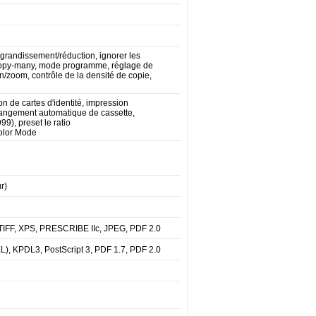
d'agrandissement/réduction, ignorer les
-copy-many, mode programme, réglage de
/zoom, contrôle de la densité de copie,
on de cartes d'identité, impression
changement automatique de cassette,
9), preset le ratio
Color Mode
r)
 TIFF, XPS, PRESCRIBE IIc, JPEG, PDF 2.0
), KPDL3, PostScript 3, PDF 1.7, PDF 2.0