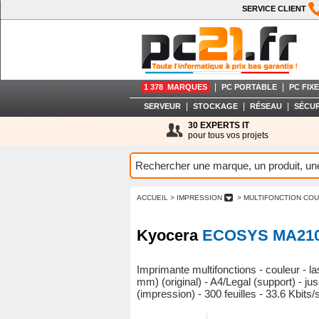
SERVICE CLIENT
|
|
1 378 MARQUES
PC PORTABLE
PC FIXE
|
|
|
SERVEUR
STOCKAGE
RÉSEAU
SÉCUR
30 EXPERTS IT
pour tous vos projets
ACCUEIL
> IMPRESSION
> MULTIFONCTION CO
Kyocera
ECOSYS MA21
Imprimante multifonctions - couleur - l
mm) (original) - A4/Legal (support) - j
(impression) - 300 feuilles - 33.6 Kbit