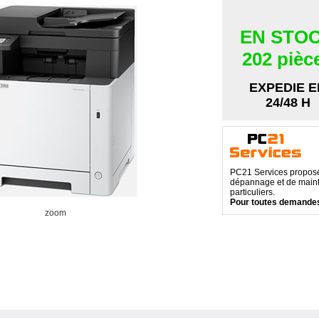
EN STO
202 pièc
EXPEDIE E
24/48 H
PC21 Services propose 
dépannage et de maint
particuliers.
Pour toutes demandes
zoom