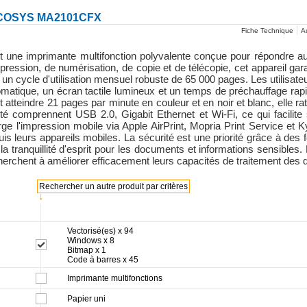
COSYS MA2101CFX
Fiche Technique
Au
 imprimante multifonction polyvalente conçue pour répondre au
impression, de numérisation, de copie et de télécopie, cet appareil g
cycle d'utilisation mensuel robuste de 65 000 pages. Les utilisateur
tomatique, un écran tactile lumineux et un temps de préchauffage r
teindre 21 pages par minute en couleur et en noir et blanc, elle ratio
ité comprennent USB 2.0, Gigabit Ethernet et Wi-Fi, ce qui facilite 
ge l'impression mobile via Apple AirPrint, Mopria Print Service et 
uis leurs appareils mobiles. La sécurité est une priorité grâce à des 
nt la tranquillité d'esprit pour les documents et informations sen
 cherchent à améliorer efficacement leurs capacités de traitement des
Rechercher un autre produit par critères
↓
Vectorisé(es) x 94
Windows x 8
Bitmap x 1
Code à barres x 45
Imprimante multifonctions
Papier uni