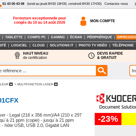
01 43 00 43 08
(lundi au jeudi 8H30 18H30, vendredi 8H30 17H30)
Contactez-nous
Fermeture exceptionnelle pour
MON COMPTE
congés du 10 au 14 août 2026
|
|
|
|
|
|
TABLETTE
COMPO PC
GAMING
ÉCRAN
PÉRIPHÉRIQUE
IMPRESSIO
|
|
|
|
|
ITÉ
LOGICIEL
CLOUD
SOLUTIONS IT
PHOTO TV VIDÉO
TÉLÉPHONIE
HAUT NIVEAU
DEVIS RAPIDE
de certification
& GRATUIT
ULEUR
> MULTIFONCTION LASER
01CFX
aser - Legal (216 x 356 mm)/A4 (210 x 297
-23%
usqu`à 21 ppm (copie) - jusqu`à 21 ppm
s/s - hôte USB, USB 2.0, Gigabit LAN