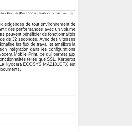
tres Produits (Prix +/- 5%)
Toutes nos marques
x exigences de tout environnement de
arantit des performances avec un volume
s peuvent bénéficier de fonctionnalités
apide de 32 secondes. Avec des vitesses
nalise les flux de travail et améliore la
son intégration dans les configurations
Kyocera Mobile Print, ce qui permet aux
fonctionnalités telles que SSL, Kerberos
sibles. La Kyocera ECOSYS MA2101CFX est
 documents.