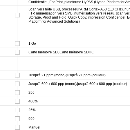
Confidentiel, EcoPrint, plateforme HyPAS (Hybrid Platform for A
Scan vers hôte USB, processeur ARM Cortex-A53 (1,0 GHz), numé
FTP, numérisation vers SMB, numérisation vers réseau, scan vers
Storage, Proof and Hold, Quick Copy, impression Confidentiel, 
Platform for Advanced Solutions)
1 Go
Carte mémoire SD, Carte mémoire SDHC
Jusqu'à 21 ppm (mono)/jusqu'à 21 ppm (couleur)
Jusqu'à 600 x 600 ppp (mono)/jusqu'à 600 x 600 ppp (couleur)
256
400%
25%
999
Manuel