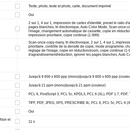
Texte, photo, texte et photo, carte, document imprimé
Oui
2 sur 1, 4 sur 1, impression de cartes d'identité, preset le ratio 
pages blanches, tri électronique, Auto Color Mode, Scan-once
l'image, changement automatique de cassette, copie en réduction
impression prioritaire, copie continue (1-999)
Scan-once-copy-many, tri électronique, 2 sur 1, 4 sur 1, impressi
prioritaire, contrôle de la densité de copie, mode programme, 
réglage de l'image, copie en réduction/zoom, copie continue (1-99
d'agrandissement/réduction, ignorer les pages blanches, Auto 
Jusqu'à 9 600 x 600 ppp (mono)/jusqu'à 9 600 x 600 ppp (couleu
Jusqu'à 21 ppm (mono)/jusqu'à 21 ppm (couleur)
PCL 6, PostScript 3, PCL 5c, KPDL3, PCL 6 (XL), PDF 1.7, PDF,
TIFF, PDF, JPEG, XPS, PRESCRIBE IIc, PCL 6, PCL 5c, PCL 6 (XL
Oui
Noir et
11 s