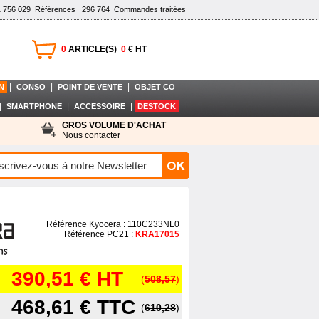
1 756 029
Références
296 764
Commandes traitées
0
ARTICLE(S)
0
€ HT
|
|
|
N
CONSO
POINT DE VENTE
OBJET CO
|
|
|
SMARTPHONE
ACCESSOIRE
DESTOCK
GROS VOLUME D'ACHAT
Nous contacter
Référence Kyocera : 110C233NL0
Référence PC21 :
KRA17015
390,51 €
HT
(
508,57
)
468,61 €
TTC
(
610,28
)