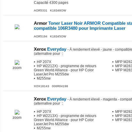
Capacité 4300 pages
AOR5331 K18348OW
Armor
Toner Laser Noir ARMOR Compatible sta
compatible 106R3480 pour Imprimante Laser
AOR5194 K18345OW
Xerox
Everyday
-
À rendement élevé - jaune - compatible
(alternative pour
:
• HP 207X
• MFP M28
• HP W2212X) - programme de retours
• MFP M283
zoom
Green World Alliance - pour HP Color
• MFP M28
LaserJet Pro M255dw
• M255nw
XOX18143 006R04198
Xerox
Everyday
-
À rendement élevé - magenta - compati
(alternative pour
:
• HP 207X
• MFP M28
• HP W2213X) - programme de retours
• MFP M283
zoom
Green World Alliance - pour HP Color
• MFP M28
LaserJet Pro M255dw
• M255nw