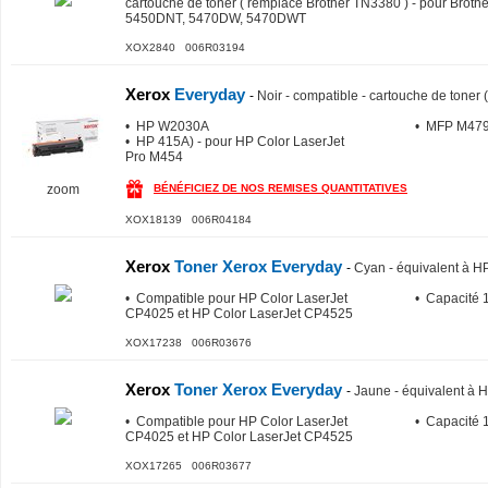
cartouche de toner ( remplace Brother TN3380 ) - pour Brot
5450DNT, 5470DW, 5470DWT
XOX2840 006R03194
Xerox
Everyday
-
Noir - compatible - cartouche de toner 
• HP W2030A
• MFP M47
• HP 415A) - pour HP Color LaserJet
Pro M454
zoom
BÉNÉFICIEZ DE NOS REMISES QUANTITATIVES
XOX18139 006R04184
Xerox
Toner Xerox Everyday
-
Cyan - équivalent à 
• Compatible pour HP Color LaserJet
• Capacité 
CP4025 et HP Color LaserJet CP4525
XOX17238 006R03676
Xerox
Toner Xerox Everyday
-
Jaune - équivalent à
• Compatible pour HP Color LaserJet
• Capacité 
CP4025 et HP Color LaserJet CP4525
XOX17265 006R03677