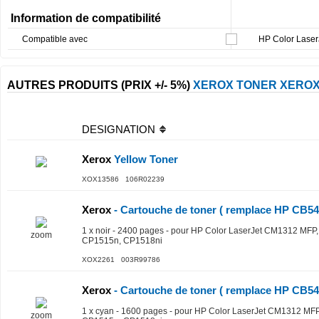
Information de compatibilité
Compatible avec
HP Color Lase
AUTRES PRODUITS (PRIX +/- 5%)
XEROX TONER XERO
DESIGNATION
Xerox
Yellow Toner
XOX13586 106R02239
Xerox
- Cartouche de toner ( remplace HP CB54
1 x noir - 2400 pages - pour HP Color LaserJet CM1312 MF
zoom
CP1515n, CP1518ni
XOX2261 003R99786
Xerox
- Cartouche de toner ( remplace HP CB54
1 x cyan - 1600 pages - pour HP Color LaserJet CM1312 MF
zoom