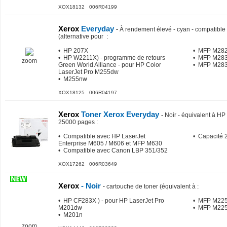
XOX18132 006R04199
Xerox
Everyday
-
À rendement élevé - cyan - compatible 
(alternative pour
:
• HP 207X
• MFP M28
• HP W2211X) - programme de retours
• MFP M283
zoom
Green World Alliance - pour HP Color
• MFP M28
LaserJet Pro M255dw
• M255nw
XOX18125 006R04197
Xerox
Toner Xerox Everyday
-
Noir - équivalent à 
25000 pages
:
• Compatible avec HP LaserJet
• Capacité 
Enterprise M605 / M606 et MFP M630
• Compatible avec Canon LBP 351/352
XOX17262 006R03649
Xerox
- Noir
-
cartouche de toner (équivalent à
:
• HP CF283X ) - pour HP LaserJet Pro
• MFP M22
M201dw
• MFP M22
• M201n
zoom