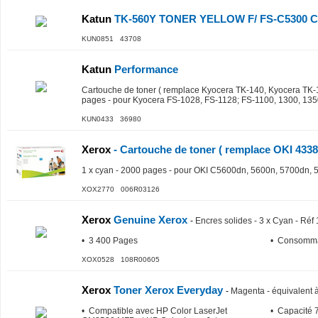
Katun
TK-560Y TONER YELLOW F/ FS-C5300 C
KUN0851 43708
Katun
Performance
Cartouche de toner ( remplace Kyocera TK-140, Kyocera TK-13
pages - pour Kyocera FS-1028, FS-1128; FS-1100, 1300, 13
KUN0433 36980
Xerox
- Cartouche de toner ( remplace OKI 4338
1 x cyan - 2000 pages - pour OKI C5600dn, 5600n, 5700dn, 
XOX2770 006R03126
Xerox
Genuine Xerox
-
Encres solides - 3 x Cyan - Ré
• 3 400 Pages
• Consomma
XOX0528 108R00605
Xerox
Toner Xerox Everyday
-
Magenta - équivalent
• Compatible avec HP Color LaserJet
• Capacité 