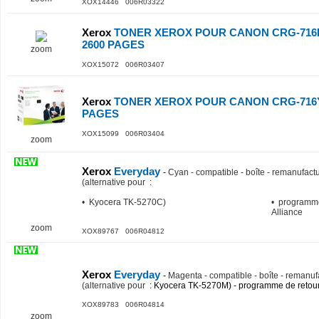
XOX14446 006R03322
Xerox
TONER XEROX POUR CANON CRG-716
2600 PAGES
zoom
XOX15072 006R03407
Xerox
TONER XEROX POUR CANON CRG-716Y
PAGES
XOX15099 006R03404
zoom
Xerox
Everyday
-
Cyan - compatible - boîte - remanufactu
(alternative pour
:
• Kyocera TK-5270C)
• programme
Alliance
zoom
XOX89767 006R04812
Xerox
Everyday
-
Magenta - compatible - boîte - remanuf
(alternative pour
: Kyocera TK-5270M) - programme de retour
XOX89783 006R04814
zoom