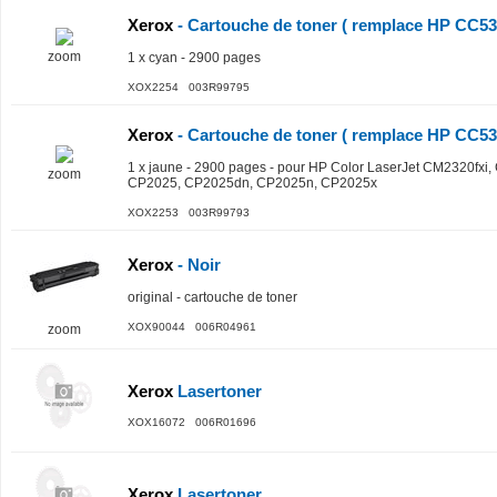
Xerox
- Cartouche de toner ( remplace HP CC53
zoom
1 x cyan - 2900 pages
XOX2254 003R99795
Xerox
- Cartouche de toner ( remplace HP CC53
1 x jaune - 2900 pages - pour HP Color LaserJet CM2320fx
zoom
CP2025, CP2025dn, CP2025n, CP2025x
XOX2253 003R99793
Xerox
- Noir
original - cartouche de toner
XOX90044 006R04961
zoom
Xerox
Lasertoner
XOX16072 006R01696
Xerox
Lasertoner