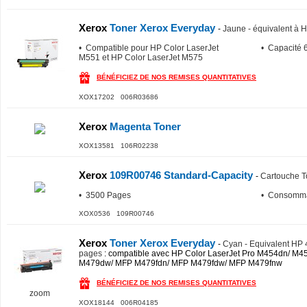
Xerox
Toner Xerox Everyday
-
Jaune - équivalent à
• Compatible pour HP Color LaserJet
• Capacité 
M551 et HP Color LaserJet M575
BÉNÉFICIEZ DE NOS REMISES QUANTITATIVES
XOX17202 006R03686
Xerox
Magenta Toner
XOX13581 106R02238
Xerox
109R00746 Standard-Capacity
-
Cartouche T
• 3500 Pages
• Consomma
XOX0536 109R00746
Xerox
Toner Xerox Everyday
-
Cyan - Equivalent HP
pages
: compatible avec HP Color LaserJet Pro M454dn/ M
M479dw/ MFP M479fdn/ MFP M479fdw/ MFP M479fnw
BÉNÉFICIEZ DE NOS REMISES QUANTITATIVES
zoom
XOX18144 006R04185