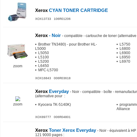
Xerox
CYAN TONER CARTRIDGE
XOX13733 106R01206
Xerox
- Noir
-
compatible - cartouche de toner (alternativ
• Brother TN3480) - pour Brother HL-
• L5750
L5000
• L6800
• L5050
• L6900
• L5100
• L6950
• L5200
• L6970
• L6450
zoom
• MFC-L5700
XOX16843 006R03618
Xerox
Everyday
-
Noir - compatible - boîte - remanufactu
(alternative pour
:
zoom
• Kyocera TK-5140K)
• programme
Alliance
XOX89777 006R04801
Xerox
Toner Xerox Everyday
-
Noir - équivalent à H
121 9000 pages
: