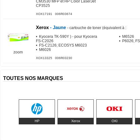
CM3530 MFP et HP Color LaserJet
CP3525
XOX17191 006R03674
Xerox
- Jaune
-
cartouche de toner (équivalent à
:
• Kyocera TK-590Y ) - pour Kyocera
• M6526
FS-C2026
• P6026; F
• FS-C2126; ECOSYS M6023
• M6026
zoom
XOX13325 006R03230
TOUTES NOS MARQUES
HP
Xerox
OKI