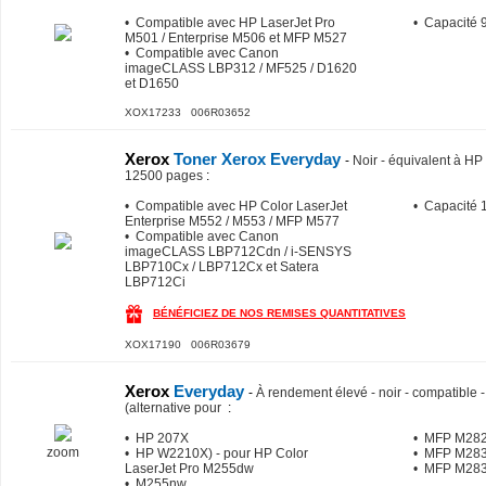
• Compatible avec HP LaserJet Pro
• Capacité 
M501 / Enterprise M506 et MFP M527
• Compatible avec Canon
imageCLASS LBP312 / MF525 / D1620
et D1650
XOX17233 006R03652
Xerox
Toner Xerox Everyday
-
Noir - équivalent à 
12500 pages
:
• Compatible avec HP Color LaserJet
• Capacité 
Enterprise M552 / M553 / MFP M577
• Compatible avec Canon
imageCLASS LBP712Cdn / i-SENSYS
LBP710Cx / LBP712Cx et Satera
LBP712Ci
BÉNÉFICIEZ DE NOS REMISES QUANTITATIVES
XOX17190 006R03679
Xerox
Everyday
-
À rendement élevé - noir - compatible 
(alternative pour
:
• HP 207X
• MFP M28
zoom
• HP W2210X) - pour HP Color
• MFP M283
LaserJet Pro M255dw
• MFP M28
• M255nw