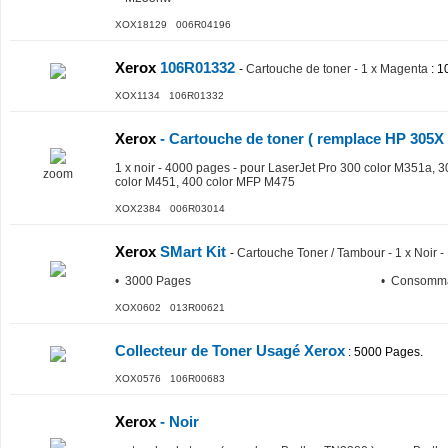
XOX18129 006R04196
Xerox
106R01332
-
Cartouche de toner - 1 x Magenta
: 1
XOX1134 106R01332
Xerox
- Cartouche de toner ( remplace HP 305X 
1 x noir - 4000 pages - pour LaserJet Pro 300 color M351a,
zoom
color M451, 400 color MFP M475
XOX2384 006R03014
Xerox
SMart Kit
-
Cartouche Toner / Tambour - 1 x Noir
• 3000 Pages
• Consomma
XOX0602 013R00621
Collecteur de Toner Usagé Xerox
: 5000 Pages.
XOX0576 106R00683
Xerox
- Noir