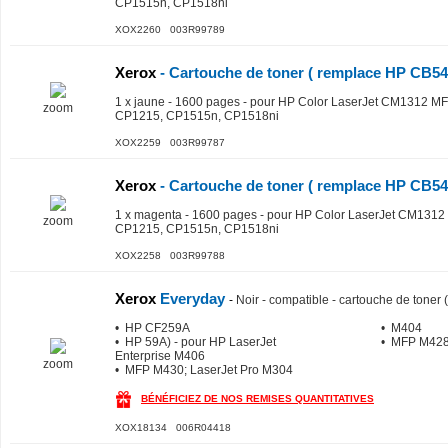
CP1515n, CP1518ni
XOX2260 003R99789
Xerox
- Cartouche de toner ( remplace HP CB54
1 x jaune - 1600 pages - pour HP Color LaserJet CM1312 M
zoom
CP1215, CP1515n, CP1518ni
XOX2259 003R99787
Xerox
- Cartouche de toner ( remplace HP CB54
1 x magenta - 1600 pages - pour HP Color LaserJet CM1312
zoom
CP1215, CP1515n, CP1518ni
XOX2258 003R99788
Xerox
Everyday
-
Noir - compatible - cartouche de toner 
• HP CF259A
• M404
• HP 59A) - pour HP LaserJet
• MFP M42
Enterprise M406
zoom
• MFP M430; LaserJet Pro M304
BÉNÉFICIEZ DE NOS REMISES QUANTITATIVES
XOX18134 006R04418