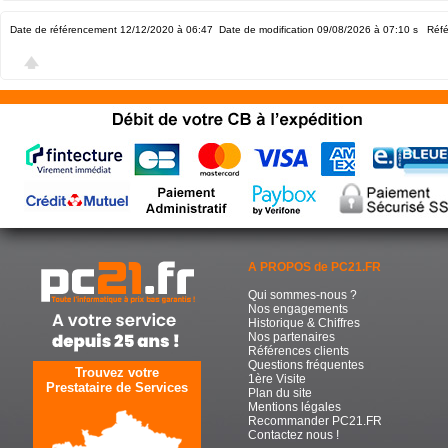
Date de référencement 12/12/2020 à 06:47
Date de modification 09/08/2026 à 07:10
s Réfé
A PROPOS de PC21.FR
Qui sommes-nous ?
Nos engagements
Historique & Chiffres
Nos partenaires
Références clients
Questions fréquentes
Trouvez votre
1ère Visite
Prestataire de Services
Plan du site
Mentions légales
Recommander PC21.FR
Contactez nous !