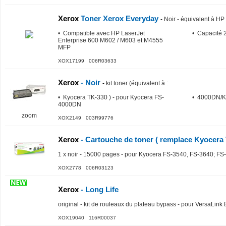
Xerox
Toner Xerox Everyday
-
Noir - équivalent à 
• Compatible avec HP LaserJet
• Capacité 
Enterprise 600 M602 / M603 et M4555
MFP
XOX17199 006R03633
Xerox
- Noir
-
kit toner (équivalent à
:
• Kyocera TK-330 ) - pour Kyocera FS-
• 4000DN/
4000DN
zoom
XOX2149 003R99776
Xerox
- Cartouche de toner ( remplace Kyocera 
1 x noir - 15000 pages - pour Kyocera FS-3540, FS-3640; FS
XOX2778 006R03123
Xerox
- Long Life
original - kit de rouleaux du plateau bypass - pour VersaLi
XOX19040 116R00037