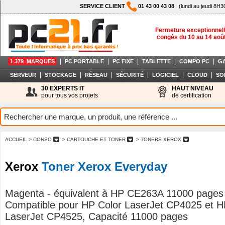
SERVICE CLIENT
01 43 00 43 08
(lundi au jeudi 8H3
Fermeture exceptionnell
congés du 10 au 14 aoû
|
|
|
|
|
1 379 MARQUES
PC PORTABLE
PC FIXE
TABLETTE
COMPO PC
G
|
|
|
|
|
|
SERVEUR
STOCKAGE
RÉSEAU
SÉCURITÉ
LOGICIEL
CLOUD
SO
30 EXPERTS IT
HAUT NIVEAU
pour tous vos projets
de certification
ACCUEIL
> CONSO
> CARTOUCHE ET TONER
> TONERS XEROX
Xerox
Toner Xerox Everyday
Magenta - équivalent à HP CE263A 11000 pages 
Compatible pour HP Color LaserJet CP4025 et H
LaserJet CP4525, Capacité 11000 pages