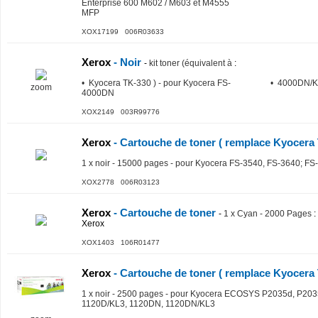
Enterprise 600 M602 / M603 et M4555
MFP
XOX17199 006R03633
Xerox
- Noir
-
kit toner (équivalent à
:
• Kyocera TK-330 ) - pour Kyocera FS-
• 4000DN/
zoom
4000DN
XOX2149 003R99776
Xerox
- Cartouche de toner ( remplace Kyocera 
1 x noir - 15000 pages - pour Kyocera FS-3540, FS-3640; FS
XOX2778 006R03123
Xerox
- Cartouche de toner
-
1 x Cyan - 2000 Pages
:
Xerox
XOX1403 106R01477
Xerox
- Cartouche de toner ( remplace Kyocera 
1 x noir - 2500 pages - pour Kyocera ECOSYS P2035d, P20
1120D/KL3, 1120DN, 1120DN/KL3