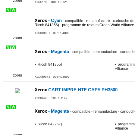
zoom
XOX2780 006R03121
Xerox
- Cyan
-
compatible - remanufacturé - cartouche de 
Ricoh 841856) - programme de retours Green World Alliance
XOX89937 006R04898
zoom
Xerox
- Magenta
-
compatible - remanufacturé - cartouch
:
• Ricoh 841855)
• programme
Alliance
zoom
XOX89943 006R04897
Xerox
CART IMPRE HTE CAPA PH3500
XOX0445 106R01149
Xerox
- Magenta
-
compatible - remanufacturé - cartouch
:
• Ricoh 842257)
• programme
Alliance
zoom