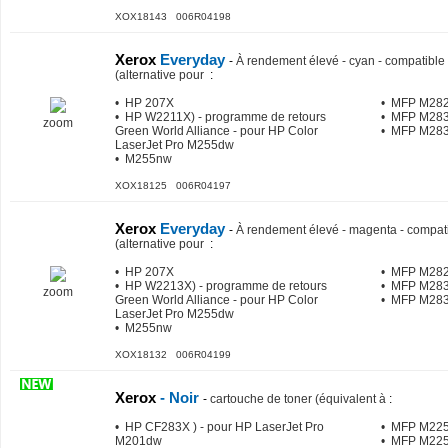
XOX18143 006R04198
Xerox
Everyday
-
À rendement élevé - cyan - compatible 
(alternative pour
:
• HP 207X
• MFP M28
• HP W2211X) - programme de retours
• MFP M283
zoom
Green World Alliance - pour HP Color
• MFP M28
LaserJet Pro M255dw
• M255nw
XOX18125 006R04197
Xerox
Everyday
-
À rendement élevé - magenta - compati
(alternative pour
:
• HP 207X
• MFP M28
• HP W2213X) - programme de retours
• MFP M283
zoom
Green World Alliance - pour HP Color
• MFP M28
LaserJet Pro M255dw
• M255nw
XOX18132 006R04199
Xerox
- Noir
-
cartouche de toner (équivalent à
:
• HP CF283X ) - pour HP LaserJet Pro
• MFP M22
M201dw
• MFP M22