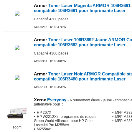
Armor
Toner Laser Magenta ARMOR 106R3691 
compatible 106R3691 pour Imprimante Laser
Capacité 4300 pages
AOR5296 K18347OW
Armor
Toner Laser 106R3692 Jaune ARMOR Cap
compatible 106R3692 pour Imprimante Laser
Capacité 4300 pages
AOR5331 K18348OW
Armor
Toner Laser Noir ARMOR Compatible sta
compatible 106R3480 pour Imprimante Laser
AOR5194 K18345OW
Xerox
Everyday
-
À rendement élevé - jaune - compatible
(alternative pour
:
• HP 207X
• MFP M28
• HP W2212X) - programme de retours
• MFP M283
Green World Alliance - pour HP Color
• MFP M28
LaserJet Pro M255dw
zoom
• M255nw