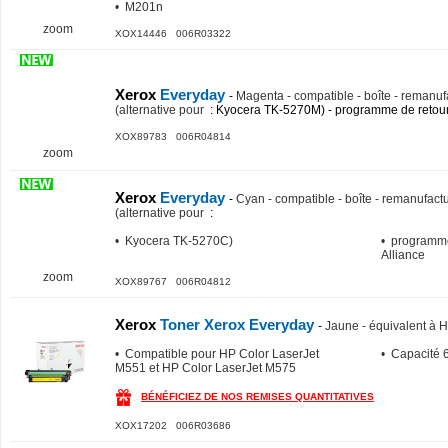
• M201n
zoom
XOX14446 006R03322
Xerox
Everyday
-
Magenta - compatible - boîte - remanuf
(alternative pour
: Kyocera TK-5270M) - programme de retour
XOX89783 006R04814
zoom
Xerox
Everyday
-
Cyan - compatible - boîte - remanufactu
(alternative pour
:
• Kyocera TK-5270C)
• programme
Alliance
zoom
XOX89767 006R04812
Xerox
Toner Xerox Everyday
-
Jaune - équivalent à
• Compatible pour HP Color LaserJet
• Capacité 
M551 et HP Color LaserJet M575
BÉNÉFICIEZ DE NOS REMISES QUANTITATIVES
XOX17202 006R03686