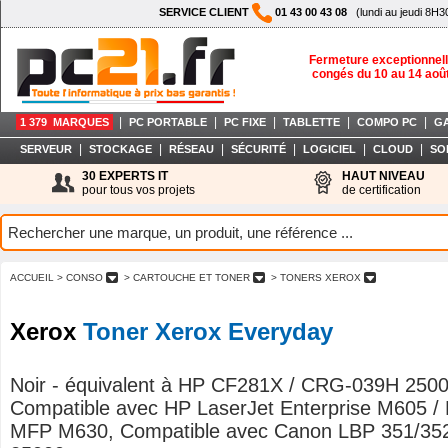
SERVICE CLIENT
01 43 00 43 08
(lundi au jeudi 8H3
Fermeture exceptionnell
congés du 10 au 14 aoû
|
|
|
|
|
1 379 MARQUES
PC PORTABLE
PC FIXE
TABLETTE
COMPO PC
G
|
|
|
|
|
|
SERVEUR
STOCKAGE
RÉSEAU
SÉCURITÉ
LOGICIEL
CLOUD
SO
30 EXPERTS IT
HAUT NIVEAU
pour tous vos projets
de certification
ACCUEIL
> CONSO
> CARTOUCHE ET TONER
> TONERS XEROX
Xerox
Toner Xerox Everyday
Noir - équivalent à HP CF281X / CRG-039H 2500
Compatible avec HP LaserJet Enterprise M605 /
MFP M630, Compatible avec Canon LBP 351/352