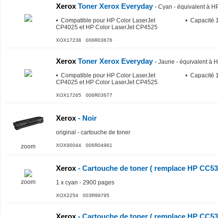
Xerox
Toner Xerox Everyday
-
Cyan - équivalent à 
• Compatible pour HP Color LaserJet
• Capacité 
CP4025 et HP Color LaserJet CP4525
XOX17238 006R03676
Xerox
Toner Xerox Everyday
-
Jaune - équivalent à
• Compatible pour HP Color LaserJet
• Capacité 
CP4025 et HP Color LaserJet CP4525
XOX17265 006R03677
Xerox
- Noir
original - cartouche de toner
XOX90044 006R04961
zoom
Xerox
- Cartouche de toner ( remplace HP CC53
zoom
1 x cyan - 2900 pages
XOX2254 003R99795
Xerox
- Cartouche de toner ( remplace HP CC53