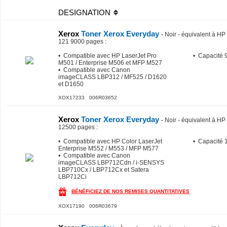
DESIGNATION
Xerox
Toner Xerox Everyday
-
Noir - équivalent à H
121 9000 pages
:
• Compatible avec HP LaserJet Pro
• Capacité 
M501 / Enterprise M506 et MFP M527
• Compatible avec Canon
imageCLASS LBP312 / MF525 / D1620
et D1650
XOX17233 006R03652
Xerox
Toner Xerox Everyday
-
Noir - équivalent à 
12500 pages
:
• Compatible avec HP Color LaserJet
• Capacité 
Enterprise M552 / M553 / MFP M577
• Compatible avec Canon
imageCLASS LBP712Cdn / i-SENSYS
LBP710Cx / LBP712Cx et Satera
LBP712Ci
BÉNÉFICIEZ DE NOS REMISES QUANTITATIVES
XOX17190 006R03679