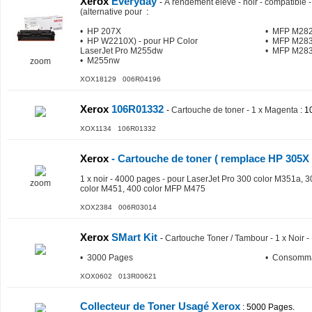
Xerox
Everyday
-
À rendement élevé - noir - compatible 
(alternative pour
:
• HP 207X
• MFP M28
• HP W2210X) - pour HP Color
• MFP M283
LaserJet Pro M255dw
• MFP M28
• M255nw
zoom
XOX18129 006R04196
Xerox
106R01332
-
Cartouche de toner - 1 x Magenta
: 1
XOX1134 106R01332
Xerox
- Cartouche de toner ( remplace HP 305X 
1 x noir - 4000 pages - pour LaserJet Pro 300 color M351a,
zoom
color M451, 400 color MFP M475
XOX2384 006R03014
Xerox
SMart Kit
-
Cartouche Toner / Tambour - 1 x Noir
• 3000 Pages
• Consomma
XOX0602 013R00621
Collecteur de Toner Usagé Xerox
: 5000 Pages.