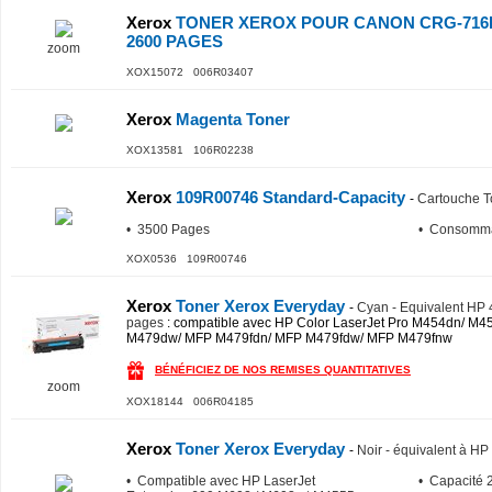
Xerox
TONER XEROX POUR CANON CRG-716
2600 PAGES
zoom
XOX15072 006R03407
Xerox
Magenta Toner
XOX13581 106R02238
Xerox
109R00746 Standard-Capacity
-
Cartouche T
• 3500 Pages
• Consomma
XOX0536 109R00746
Xerox
Toner Xerox Everyday
-
Cyan - Equivalent HP
pages
: compatible avec HP Color LaserJet Pro M454dn/ M
M479dw/ MFP M479fdn/ MFP M479fdw/ MFP M479fnw
BÉNÉFICIEZ DE NOS REMISES QUANTITATIVES
zoom
XOX18144 006R04185
Xerox
Toner Xerox Everyday
-
Noir - équivalent à 
• Compatible avec HP LaserJet
• Capacité 