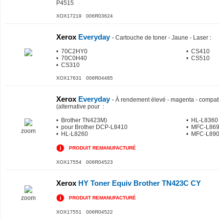
P4515
XOX17219 006R03624
Xerox
Everyday
-
Cartouche de toner - Jaune - Laser
:
• 70C2HY0
• CS410
• 70C0H40
• CS510
• CS310
XOX17631 006R04485
Xerox
Everyday
-
À rendement élevé - magenta - compati
(alternative pour
:
• Brother TN423M)
• HL-L8360
• pour Brother DCP-L8410
• MFC-L86
zoom
• HL-L8260
• MFC-L89
PRODUIT REMANUFACTURÉ
XOX17554 006R04523
Xerox
HY Toner Equiv Brother TN423C CY
zoom
PRODUIT REMANUFACTURÉ
XOX17551 006R04522