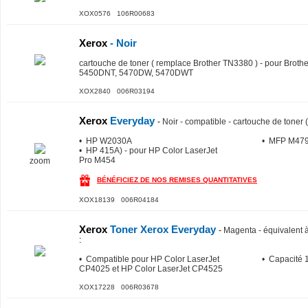
XOX0576 106R00683
Xerox
- Noir
cartouche de toner ( remplace Brother TN3380 ) - pour Brot
5450DNT, 5470DW, 5470DWT
XOX2840 006R03194
Xerox
Everyday
-
Noir - compatible - cartouche de toner 
• HP W2030A
• MFP M47
• HP 415A) - pour HP Color LaserJet
Pro M454
zoom
BÉNÉFICIEZ DE NOS REMISES QUANTITATIVES
XOX18139 006R04184
Xerox
Toner Xerox Everyday
-
Magenta - équivalent
:
• Compatible pour HP Color LaserJet
• Capacité 
CP4025 et HP Color LaserJet CP4525
XOX17228 006R03678