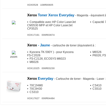
XOX0528 108R00605
Xerox
Toner Xerox Everyday
-
Magenta - équivalent
• Compatible avec HP Color LaserJet
• Capacité 
CM3530 MFP et HP Color LaserJet
CP3525
XOX17191 006R03674
Xerox
- Jaune
-
cartouche de toner (équivalent à
:
• Kyocera TK-590Y ) - pour Kyocera
• M6526
FS-C2026
• P6026; F
zoom
• FS-C2126; ECOSYS M6023
• M6026
XOX13325 006R03230
Xerox
Everyday
-
Cartouche de toner - Magenta - Laser
:
• 70C2HM0
• CS410
• 70C0H30
• CS510
• CS310
XOX17627 006R04484