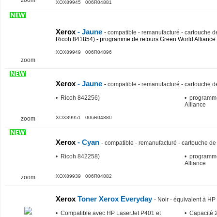
XOX89945 006R04881
Xerox
- Jaune
-
compatible - remanufacturé - cartouche de
Ricoh 841854) - programme de retours Green World Alliance
XOX89949 006R04896
zoom
Xerox
- Jaune
-
compatible - remanufacturé - cartouche de
• Ricoh 842256)
• programme
Alliance
XOX89951 006R04880
zoom
Xerox
- Cyan
-
compatible - remanufacturé - cartouche de 
• Ricoh 842258)
• programme
Alliance
XOX89939 006R04882
zoom
Xerox
Toner Xerox Everyday
-
Noir - équivalent à 
• Compatible avec HP LaserJet P401 et
• Capacité 