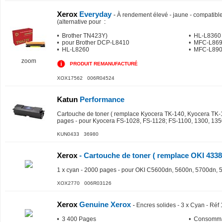
Xerox
Everyday
-
À rendement élevé - jaune - compatible
(alternative pour
:
• Brother TN423Y)
• HL-L8360
• pour Brother DCP-L8410
• MFC-L86
• HL-L8260
• MFC-L89
zoom
PRODUIT REMANUFACTURÉ
XOX17562 006R04524
Katun
Performance
Cartouche de toner ( remplace Kyocera TK-140, Kyocera TK-13
pages - pour Kyocera FS-1028, FS-1128; FS-1100, 1300, 13
KUN0433 36980
Xerox
- Cartouche de toner ( remplace OKI 4338
1 x cyan - 2000 pages - pour OKI C5600dn, 5600n, 5700dn, 
XOX2770 006R03126
Xerox
Genuine Xerox
-
Encres solides - 3 x Cyan - Ré
• 3 400 Pages
• Consomma