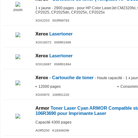
1 x jaune - 2900 pages - pour HP Color LaserJet CM2320fx
zoom
CP2025, CP2025dn, CP2025n, CP2025x
XOX2253 003R99793
Xerox
Lasertoner
XOX16072 006R01696
Xerox
Lasertoner
XOX16087 006R01694
Xerox
- Cartouche de toner
-
Haute capacité - 1 x ja
• 12000 pages
• Consomma
XOX0970 106R01220
Armor
Toner Laser Cyan ARMOR Compatble sta
106R3690 pour Imprimante Laser
Capacité 4300 pages
AOR5250 K18346OW