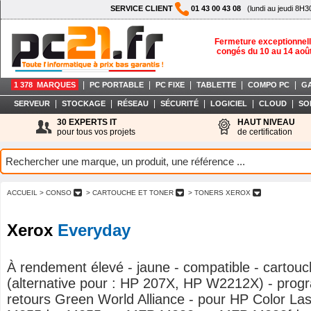
SERVICE CLIENT
01 43 00 43 08
(lundi au jeudi 8H3
Fermeture exceptionnell
congés du 10 au 14 aoû
|
|
|
|
|
1 378 MARQUES
PC PORTABLE
PC FIXE
TABLETTE
COMPO PC
G
|
|
|
|
|
|
SERVEUR
STOCKAGE
RÉSEAU
SÉCURITÉ
LOGICIEL
CLOUD
SO
30 EXPERTS IT
HAUT NIVEAU
pour tous vos projets
de certification
ACCUEIL
> CONSO
> CARTOUCHE ET TONER
> TONERS XEROX
Xerox
Everyday
À rendement élevé - jaune - compatible - cartouc
(alternative pour : HP 207X, HP W2212X) - pro
retours Green World Alliance - pour HP Color La