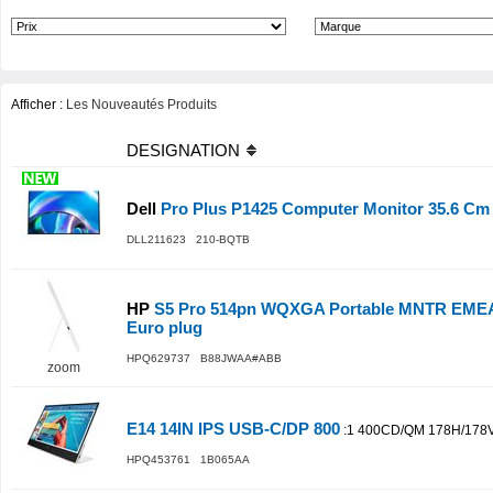
Afficher :
Les Nouveautés Produits
DESIGNATION
Dell
Pro Plus P1425 Computer Monitor 35.6 Cm 
DLL211623 210-BQTB
HP
S5 Pro 514pn WQXGA Portable MNTR EMEA-
Euro plug
HPQ629737 B88JWAA#ABB
zoom
E14 14IN IPS USB-C/DP 800
:1 400CD/QM 178H/178V
HPQ453761 1B065AA