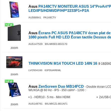
Asus
PA148CTV MONITEUR ASUS 14"ProArt*
LED/IPS/HDMI/DP/HP*2233P1+P2A
AUS68841 PA148CTV
Asus
Écrans PC ASUS PA148CTV écran plat de P
1080 pixels Full HD LED Écran tactile Dessus de
AUS147529 90LM06E0-B02170
zoom
THINKVISION M14 TOUCH LED 14IN 16
:9 1920X
LVO504160 63FDUAR6WL
zoom
Asus
ZenScreen Duo MB14FCD
-
Double écran LCD 
WUXGA @ 60 Hz - IPS - 350 cd/m² - 1200
:
• 1 - HDR10 - 5 ms - Mini HDMI
• 2xUSB-C 
AUS148761 90LM0CZ1-B01N71
zoom