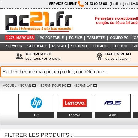
SERVICE CLIENT
01 43 00 43 08
(lundi au jeudi 8H3
Fermeture exceptionnell
congés du 10 au 14 aoû
|
|
|
|
|
1 378 MARQUES
PC PORTABLE
PC FIXE
TABLETTE
COMPO PC
G
|
|
|
|
|
|
SERVEUR
STOCKAGE
RÉSEAU
SÉCURITÉ
LOGICIEL
CLOUD
SO
30 EXPERTS IT
HAUT NIVEAU
pour tous vos projets
de certification
ACCUEIL
> ECRAN
> ECRAN POUR PC
> ECRAN 14"
HP
Lenovo
Asus
FILTRER LES PRODUITS :