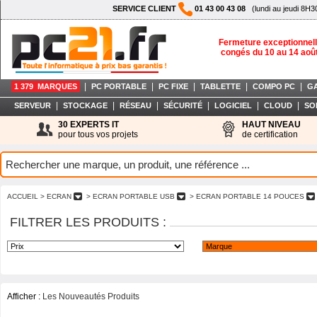
SERVICE CLIENT
01 43 00 43 08
(lundi au jeudi 8H3
Fermeture exceptionnell
congés du 10 au 14 aoû
|
|
|
|
|
1 379 MARQUES
PC PORTABLE
PC FIXE
TABLETTE
COMPO PC
G
|
|
|
|
|
|
SERVEUR
STOCKAGE
RÉSEAU
SÉCURITÉ
LOGICIEL
CLOUD
SO
30 EXPERTS IT
HAUT NIVEAU
pour tous vos projets
de certification
ACCUEIL
> ECRAN
> ECRAN PORTABLE USB
> ECRAN PORTABLE 14 POUCES
FILTRER LES PRODUITS :
Afficher :
Les Nouveautés Produits