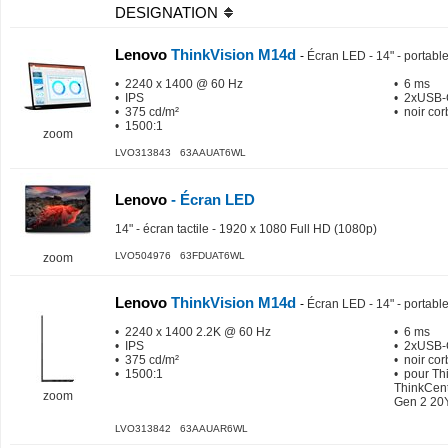
DESIGNATION
Lenovo
ThinkVision M14d
-
Écran LED - 14" - portabl
• 2240 x 1400 @ 60 Hz
• 6 ms
• IPS
• 2xUSB
• 375 cd/m²
• noir co
• 1500:1
zoom
LVO313843 63AAUAT6WL
Lenovo
- Écran LED
14" - écran tactile - 1920 x 1080 Full HD (1080p)
LVO504976 63FDUAT6WL
zoom
Lenovo
ThinkVision M14d
-
Écran LED - 14" - portabl
• 2240 x 1400 2.2K @ 60 Hz
• 6 ms
• IPS
• 2xUSB
• 375 cd/m²
• noir co
• 1500:1
• pour Th
ThinkCent
zoom
Gen 2 20
LVO313842 63AAUAR6WL