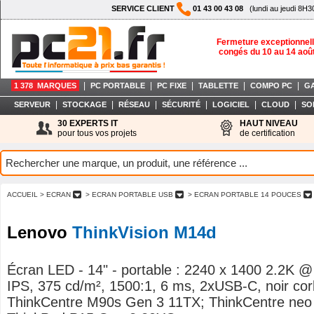
SERVICE CLIENT
01 43 00 43 08
(lundi au jeudi 8H3
Fermeture exceptionnell
congés du 10 au 14 aoû
|
|
|
|
|
1 378 MARQUES
PC PORTABLE
PC FIXE
TABLETTE
COMPO PC
G
|
|
|
|
|
|
SERVEUR
STOCKAGE
RÉSEAU
SÉCURITÉ
LOGICIEL
CLOUD
SO
30 EXPERTS IT
HAUT NIVEAU
pour tous vos projets
de certification
ACCUEIL
> ECRAN
> ECRAN PORTABLE USB
> ECRAN PORTABLE 14 POUCES
Lenovo
ThinkVision M14d
Écran LED - 14" - portable : 2240 x 1400 2.2K @
IPS, 375 cd/m², 1500:1, 6 ms, 2xUSB-C, noir co
ThinkCentre M90s Gen 3 11TX; ThinkCentre neo