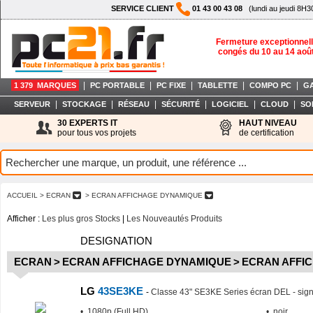
SERVICE CLIENT
01 43 00 43 08
(lundi au jeudi 8H3
Fermeture exceptionnell
congés du 10 au 14 aoû
|
|
|
|
|
1 379 MARQUES
PC PORTABLE
PC FIXE
TABLETTE
COMPO PC
G
|
|
|
|
|
|
SERVEUR
STOCKAGE
RÉSEAU
SÉCURITÉ
LOGICIEL
CLOUD
SO
30 EXPERTS IT
HAUT NIVEAU
pour tous vos projets
de certification
ACCUEIL
> ECRAN
> ECRAN AFFICHAGE DYNAMIQUE
Afficher :
Les plus gros Stocks
|
Les Nouveautés Produits
DESIGNATION
ECRAN
>
ECRAN AFFICHAGE DYNAMIQUE
>
ECRAN AFFI
LG
43SE3KE
-
Classe 43" SE3KE Series écran DEL - sign
• 1080p (Full HD)
• noir