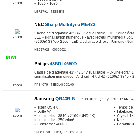
zoom
• 1920 x 1080
LGR3791 43SE3KE
NEC
Sharp MultiSync ME432
Classe de diagonale 43" (42.5" visualisable) - ME Series écr
zoom
LED - signalisation numérique - avec lecteur multimédia SoC
(2160p) 3840 x 2160 - LED à éclairage direct - Pantone (Noi
NEC17923 60005921
Philips
43BDL4650D
Classe de diagonale 43" (42.5" visualisable) - D-Line écran L
signalisation numérique - Android - 4K UHD (2160p) 3840 x 
PPS4676 43BDL4650D/00
zoom
Samsung
QB43R-B
-
Ecran affichage dynamique 4K - 4
• Tizen OS 4.0
• Temps de 
• Dalle VA
• Interfaces 
zoom
• Luminosité : 3840 x 2160 (UHD 4K)
• Crystal 4K
• Luminosité : 350 cd/m²
• Noir
• Contraste : 4000:1
• Garantie 3
SNG51698 LH43QBRBBGCXEN