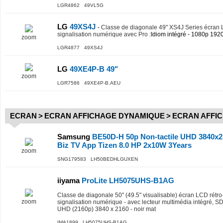
LGR4862 49VL5G
LG
49XS4J
-
Classe de diagonale 49" XS4J Series écran L
signalisation numérique avec Pro
:Idiom intégré - 1080p 192
zoom
LGR4877 49XS4J
LG
49XE4P-B 49"
zoom
LGR7586 49XE4P-B.AEU
ECRAN
>
ECRAN AFFICHAGE DYNAMIQUE
>
ECRAN AFFI
Samsung
BE50D-H 50p Non-tactile UHD 3840x21
Biz TV App Tizen 8.0 HP 2x10W 3Years
zoom
SNG179583 LH50BEDHLGUXEN
iiyama
ProLite LH5075UHS-B1AG
Classe de diagonale 50" (49.5" visualisable) écran LCD rétro
zoom
signalisation numérique - avec lecteur multimédia intégré, S
UHD (2160p) 3840 x 2160 - noir mat
IMA1899 LH5075UHS-B1AG