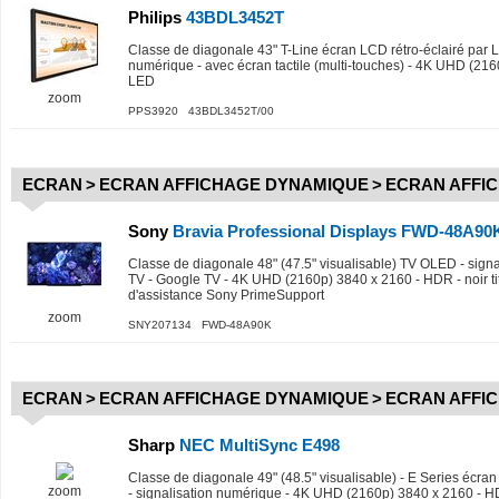
Philips
43BDL3452T
Classe de diagonale 43" T-Line écran LCD rétro-éclairé par L
numérique - avec écran tactile (multi-touches) - 4K UHD (216
LED
zoom
PPS3920 43BDL3452T/00
ECRAN
>
ECRAN AFFICHAGE DYNAMIQUE
>
ECRAN AFFI
Sony
Bravia Professional Displays FWD-48A90
Classe de diagonale 48" (47.5" visualisable) TV OLED - sign
TV - Google TV - 4K UHD (2160p) 3840 x 2160 - HDR - noir ti
d'assistance Sony PrimeSupport
zoom
SNY207134 FWD-48A90K
ECRAN
>
ECRAN AFFICHAGE DYNAMIQUE
>
ECRAN AFFI
Sharp
NEC MultiSync E498
Classe de diagonale 49" (48.5" visualisable) - E Series écra
zoom
- signalisation numérique - 4K UHD (2160p) 3840 x 2160 - H