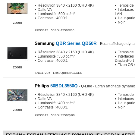
• Résolution 3840 x 2160 (UHD 4K)
• Temps de 
• Dalle VA
• Interfaces 
• Luminosité : 500 cd/m²
LAN
• Contraste : 4000:1
• Haut-parl
• Noir
zoom
PPS3615 50BDL4550D/00
Samsung
QBR Series QB50R
-
Ecran affichage dyna
• Résolution 3840 x 2160 (UHD 4K)
• Temps de 
• Luminosité : 350 cd/m²
• Interfaces
• Contraste : 4000:1
DisplayPort 
• Tizen OS 
zoom
SNG47295 LH50QBREBGCXEN
Philips
50BDL3550Q
-
Q-Line - Ecran affichage dynami
• Résolution 3840 x 2160 (UHD 4K)
• Temps de 
• Dalle VA
• Interfaces
• Luminosité : 400 cd/m²
• Haut-parl
• Contraste : 4000:1
• Noir
zoom
PPS3613 50BDL3550Q/00