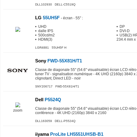
DLL102930 DELL-C5519Q
LG
55UH5F
-
écran - 55"
:
• UHD
• DP
• dalle IPS
• DVI-D
• 500cd/m2
• USB(2) H
• HDMI(3)
234.4 mm x
LGR4881 55UH5F H
Sony
FWD-55X81H/T1
Classe de diagonale 55" (54.6" visualisable) écran LCD rétro
tuner TV - signalisation numérique - 4K UHD (2160p) 3840 x
clignotant, Direct LED - noir
SNY206717 FWD-55X81H/T1
Dell
P5524Q
Classe de diagonale 55" (54.6" visualisable) écran LCD rétro
zoom
conférence - 4K UHD (2160p) 3840 x 2160
DLL163059 DELL-P5524Q
iiyama
ProLite LH5551UHSB-B1