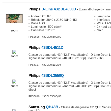
Philips
D-Line 43BDL4550D
-
Ecran affichage dynami
• Android OS 8.0
• Temps de 
• Résolution 3840 x 2160 (UHD 4K)
• Interfaces 
• Dalle ADS
• WiFi / LAN
• Luminosité : 500 cd/m²
• 2x haut-pa
• Contraste : 1200:1
• Noir
zoom
PPS3626 43BDL4550D/00
Philips
43BDL4511D
Classe de diagonale 43" (42.5" visualisable) - D-Line écran L
zoom
signalisation numérique - 4K UHD (2160p) 3840 x 2160
PPS4137 43BDL4511D/00
Philips
43BDL3550Q
Classe de diagonale 43" (42.5" visualisable) - Q-Line écran L
zoom
signalisation numérique - Android - 4K UHD (2160p) 3840 x 
direct
PPS3610 43BDL3550Q/00
Samsung
QH43B
-
Classe de diagonale 43" QHB Series 
par LED
: