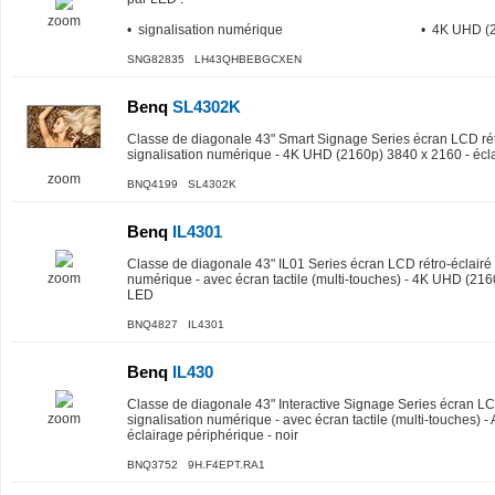
zoom
• signalisation numérique
• 4K UHD (
SNG82835 LH43QHBEBGCXEN
Benq
SL4302K
Classe de diagonale 43" Smart Signage Series écran LCD rét
signalisation numérique - 4K UHD (2160p) 3840 x 2160 - écl
zoom
BNQ4199 SL4302K
Benq
IL4301
Classe de diagonale 43" IL01 Series écran LCD rétro-éclairé 
zoom
numérique - avec écran tactile (multi-touches) - 4K UHD (216
LED
BNQ4827 IL4301
Benq
IL430
Classe de diagonale 43" Interactive Signage Series écran LCD
zoom
signalisation numérique - avec écran tactile (multi-touches) -
éclairage périphérique - noir
BNQ3752 9H.F4EPT.RA1