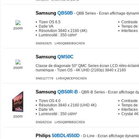
Samsung
QB50B
-
QBB Series - Ecran affichage dynami
• Tizen OS 6.5
• Contraste 
• Dalle VA
• Temps de 
zoom
• Résolution 3840 x 2160 (4K)
• Interfaces
• Luminosité : 350 cd/m²
SNG82825 LH50QBBEBGCXEN
Samsung
QM50C
Classe de diagonale 50" QMC Series écran LCD rétro-éclairé 
zoom
numérique - Tizen OS - 4K UHD (2160p) 3840 x 2160
SNG117779 LH50QMCEPGCXEN
Samsung
QB50R-B
-
QBR-B Series - Ecran affichage d
• Tizen OS 4.0
• Contraste 
• Résolution 3840 x 2160 (UHD 4K)
• Temps de 
• Dalle VA
• Interfaces
• Luminosité : 350 cd/m²
• Crystal 4K
zoom
SNG82534 LH50QBRBBGCXEN
Philips
50BDL4550D
-
D-Line - Ecran affichage dynami