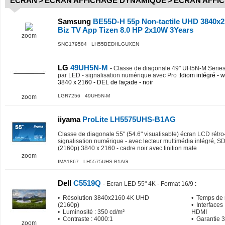
ECRAN
>
ECRAN AFFICHAGE DYNAMIQUE
>
ECRAN AFFI
Samsung
BE55D-H 55p Non-tactile UHD 3840x21
Biz TV App Tizen 8.0 HP 2x10W 3Years
zoom
SNG179584 LH55BEDHLGUXEN
LG
49UH5N-M
-
Classe de diagonale 49" UH5N-M Series 
par LED - signalisation numérique avec Pro
:Idiom intégré -
3840 x 2160 - DEL de façade - noir
LGR7256 49UH5N-M
zoom
iiyama
ProLite LH5575UHS-B1AG
Classe de diagonale 55" (54.6" visualisable) écran LCD rétro
signalisation numérique - avec lecteur multimédia intégré, 
(2160p) 3840 x 2160 - cadre noir avec finition mate
zoom
IMA1867 LH5575UHS-B1AG
Dell
C5519Q
-
Ecran LED 55" 4K - Format 16/9
:
• Résolution 3840x2160 4K UHD
• Temps de 
(2160p)
• Interfaces 
• Luminosité : 350 cd/m²
HDMI
• Contraste : 4000:1
• Garantie 
zoom