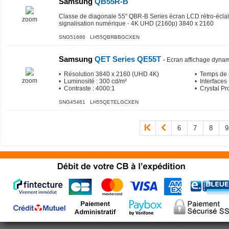
Samsung
QB55R-B
Classe de diagonale 55" QBR-B Series écran LCD rétro-éclai
zoom
signalisation numérique - 4K UHD (2160p) 3840 x 2160
SNG51686 LH55QBRBBGCXEN
Samsung
QET Series QE55T
-
Ecran affichage dynam
• Résolution 3840 x 2160 (UHD 4K)
• Temps de 
zoom
• Luminosité : 300 cd/m²
• Interfaces
• Contraste : 4000:1
• Crystal P
SNG45461 LH55QETELGCXEN
6
7
8
9