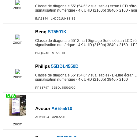
Classe de diagonale 55" (54.6" visualisable) écran LCD rétro
zoom
signalisation numérique - 4K UHD (2160p) 3840 x 2160 - noir 
IMA1344 LH5551UHSB-B1
Benq
ST5501K
Classe de diagonale 55" Smart Signage Series écran LCD rét
zoom
signalisation numérique - 4K UHD (2160p) 3840 x 2160 - LED à
BNQ4240 ST5501K
Philips
55BDL4550D
Classe de diagonale 55" (54.6" visualisable) - D-Line écran L
zoom
signalisation numérique - 4K UHD (2160p) 3840 x 2160
PPS3747 55BDL4550D/00
Avocor
AVB-5510
AOY0124 AVB-5510
zoom