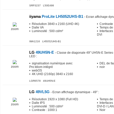
SRP3237 L50E498
iiyama
ProLite LH5052UHS-B1
-
Ecran affichage dyn
• Résolution 3840 x 2160 (UHD 4K)
• Contraste 
• Dalle VA
• Temps de 
zoom
• Luminosité : 500 cd/m²
• Interfaces
DVI
IMA1216 LH5052UHS-B1
LG
49UH5N-E
-
Classe de diagonale 49" UH5N-E Series é
LED
:
• signalisation numérique avec
• DEL de fa
zoom
Pro:Idiom intégré
• noir
• webOS
• 4K UHD (2160p) 3840 x 2160
LGR6578 49UH5N-E
LG
49VL5G
-
Ecran affichage dynamique - 49"
:
• Résolution 1920 x 1080 (Full HD)
• Temps de 
• Dalle IPS
• Interfaces
zoom
• Luminosité : 500 cd/m²
DVI-D / LAN
• Contraste : 1000:1
• Noir