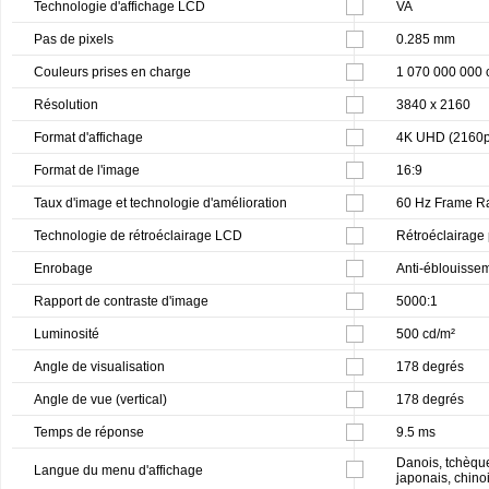
Technologie d'affichage LCD
VA
Pas de pixels
0.285 mm
Couleurs prises en charge
1 070 000 000 
Résolution
3840 x 2160
Format d'affichage
4K UHD (2160p
Format de l'image
16:9
Taux d'image et technologie d'amélioration
60 Hz Frame R
Technologie de rétroéclairage LCD
Rétroéclairage
Enrobage
Anti-éblouisse
Rapport de contraste d'image
5000:1
Luminosité
500 cd/m²
Angle de visualisation
178 degrés
Angle de vue (vertical)
178 degrés
Temps de réponse
9.5 ms
Danois, tchèque,
Langue du menu d'affichage
japonais, chino