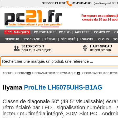
SERVICE CLIENT
01 43 00 43 08
(lundi au jeudi 8H3
Fermeture exceptionnell
congés du 10 au 14 aoû
|
|
|
|
|
1 378 MARQUES
PC PORTABLE
PC FIXE
TABLETTE
COMPO PC
G
|
|
|
|
|
|
SERVEUR
STOCKAGE
RÉSEAU
SÉCURITÉ
LOGICIEL
CLOUD
SO
30 EXPERTS IT
HAUT NIVEAU
pour tous vos projets
de certification
ACCUEIL
> ECRAN
> ECRAN AFFICHAGE DYNAMIQUE
> ECRAN AFFICHAGE DYNA
iiyama
ProLite LH5075UHS-B1AG
Classe de diagonale 50" (49.5" visualisable) écr
rétro-éclairé par LED - signalisation numérique -
lecteur multimédia intégré, SDM Slot PC - Andro