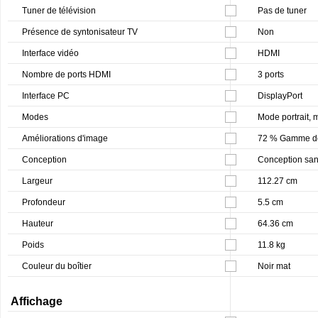
Tuner de télévision
Pas de tuner
Présence de syntonisateur TV
Non
Interface vidéo
HDMI
Nombre de ports HDMI
3 ports
Interface PC
DisplayPort
Modes
Mode portrait,
Améliorations d'image
72 % Gamme d
Conception
Conception sans
Largeur
112.27 cm
Profondeur
5.5 cm
Hauteur
64.36 cm
Poids
11.8 kg
Couleur du boîtier
Noir mat
Affichage