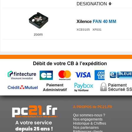
DESIGNATION
Xilence
FAN 40 MM
XCE0105 XF031
zoom
A PROPOS de PC21.FR
Qui sommes-nous ?
Nos engagements
Historique & Chiffres
Nos partenaires
Références clients