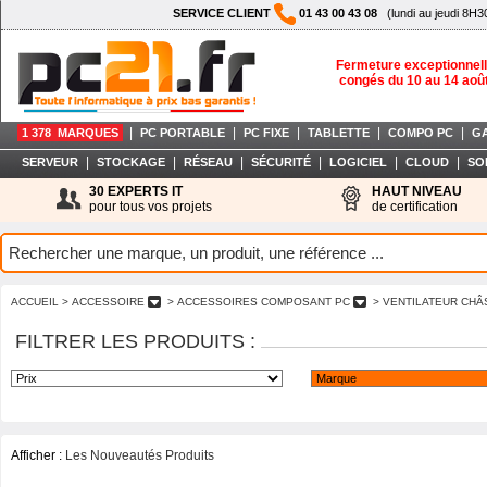
SERVICE CLIENT
01 43 00 43 08
(lundi au jeudi 8H3
Fermeture exceptionnell
congés du 10 au 14 aoû
|
|
|
|
|
1 378 MARQUES
PC PORTABLE
PC FIXE
TABLETTE
COMPO PC
G
|
|
|
|
|
|
SERVEUR
STOCKAGE
RÉSEAU
SÉCURITÉ
LOGICIEL
CLOUD
SO
30 EXPERTS IT
HAUT NIVEAU
pour tous vos projets
de certification
ACCUEIL
> ACCESSOIRE
> ACCESSOIRES COMPOSANT PC
> VENTILATEUR CHÂ
FILTRER LES PRODUITS :
Afficher :
Les Nouveautés Produits