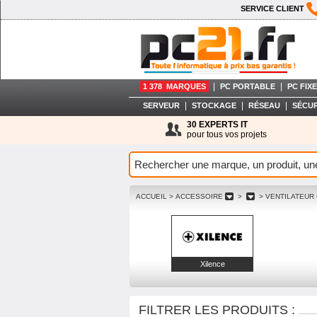
SERVICE CLIENT
|
|
1 378 MARQUES
PC PORTABLE
PC FIXE
|
|
|
SERVEUR
STOCKAGE
RÉSEAU
SÉCUR
30 EXPERTS IT
pour tous vos projets
ACCUEIL
> ACCESSOIRE
>
> VENTILATEUR
Xilence
FILTRER LES PRODUITS :