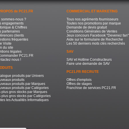
PROPOS de PC21.FR
COMMERCIAL ET MARKETING
i sommes-nous ?
Tous nos agréments fournisseurs
s engagements
Toutes nos promotions par marque
torique & Chiffres
Demande de devis gratuit
 partenaires
Conditions Générales de Ventes
érences clients
Jeux concours Facebook "Devenez fan"
stions fréquentes
Aide sur le formulaire de Recherche
e Visite
Les 50 derniers mots clés recherchés
n du site
tions légales
SAV
commander PC21.FR
tactez nous !
SAV et Hotline Constructeurs
Faire une demande de SAV
ODUITS
PC21.FR RECRUTE
alogue produits par Univers
uveaux produits
Offres d'emplois
uveaux produits par Marques
Offres de stages
veaux produits par Catégories
Franchise de services PC21.FR
 plus gros stocks par Marques
 plus gros stocks par Catégories
tes les Actualités Informatiques