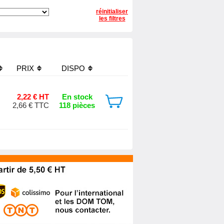
réinitialiser
les filtres
PRIX
DISPO
2,22 € HT
En stock
2,66 € TTC
118 pièces