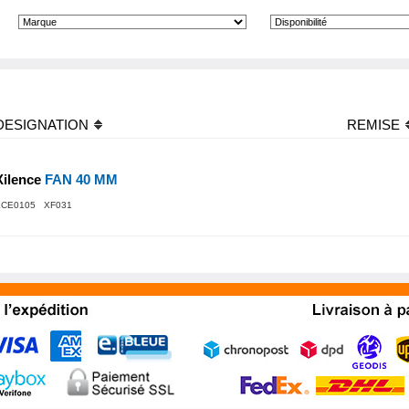
DESIGNATION
REMISE
Xilence
FAN 40 MM
XCE0105 XF031