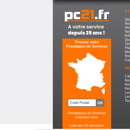
A 
Qu
No
His
Nos
Réf
Que
Trouvez votre
1èr
Prestataire de Services
Pla
Men
Re
Con
PR
Cat
No
No
Nou
Les
Les
Tou
Prestataires de Services
inscrivez-vous
Liste des 50 dernières
recherches