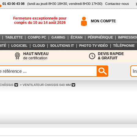
01 43 00 43 08
(lundi au jeudi 8H30 18H30, vendredi 8H30 17H30)
Contactez-nous
Fermeture exceptionnelle pour
MON COMPTE
congés du 10 au 14 août 2026
|
|
|
|
|
|
TABLETTE
COMPO PC
GAMING
ÉCRAN
PÉRIPHÉRIQUE
IMPRESSIO
|
|
|
|
|
ITÉ
LOGICIEL
CLOUD
SOLUTIONS IT
PHOTO TV VIDÉO
TÉLÉPHONIE
HAUT NIVEAU
DEVIS RAPIDE
de certification
& GRATUIT
 CHÂSSIS
> VENTILATEUR CHASSIS 040 MM