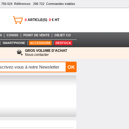
1 756 024
Références
296 722
Commandes traitées
0
ARTICLE(S)
0
€ HT
|
|
|
N
CONSO
POINT DE VENTE
OBJET CO
|
|
|
SMARTPHONE
ACCESSOIRE
DESTOCK
GROS VOLUME D'ACHAT
Nous contacter