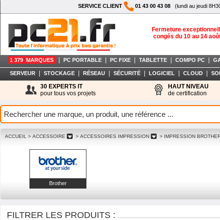
SERVICE CLIENT
01 43 00 43 08
(lundi au jeudi 8H3
Fermeture exceptionnell
congés du 10 au 14 aoû
|
|
|
|
|
1 379 MARQUES
PC PORTABLE
PC FIXE
TABLETTE
COMPO PC
G
|
|
|
|
|
|
SERVEUR
STOCKAGE
RÉSEAU
SÉCURITÉ
LOGICIEL
CLOUD
SO
30 EXPERTS IT
HAUT NIVEAU
pour tous vos projets
de certification
ACCUEIL
> ACCESSOIRE
> ACCESSOIRES IMPRESSION
> IMPRESSION BROTHE
Brother
FILTRER LES PRODUITS :